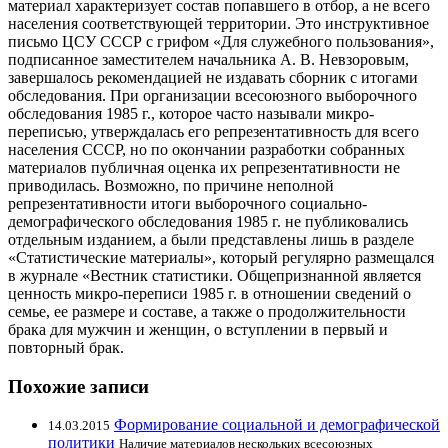
материал характеризует состав попавшего в отбор, а не всего
населения соответствующей территории. Это инструктивное
письмо ЦСУ СССР с грифом «Для служебного пользования»,
подписанное заместителем начальника А. В. Невзоровым,
завершалось рекомендацией не издавать сборник с итогами
обследования. При организации всесоюзного выборочного
обследования 1985 г., которое часто называли микро-
переписью, утверждалась его репрезентативность для всего
населения СССР, но по окончании разработки собранных
материалов публичная оценка их репрезентативности не
приводилась. Возможно, по причине неполной
репрезентативности итоги выборочного социально-
демографического обследования 1985 г. не публиковались
отдельным изданием, а были представлены лишь в разделе
«Статистические материалы», который регулярно размещался
в журнале «Вестник статистики. Общепризнанной является
ценность микро-переписи 1985 г. в отношении сведений о
семье, ее размере и составе, а также о продолжительности
брака для мужчин и женщин, о вступлении в первый и
повторный брак.
Похожие записи
Формирование социальной и демографической
14.03.2015
политики
Наличие материалов нескольких всесоюзных