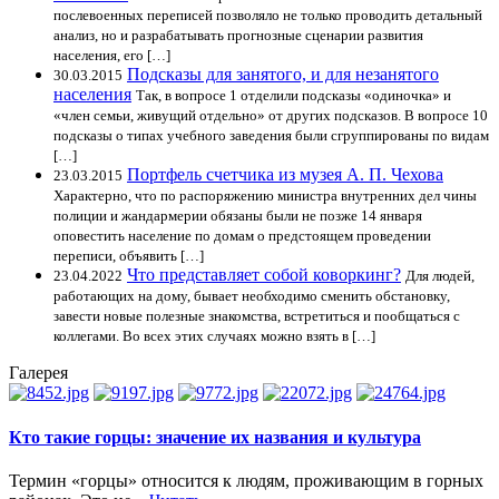
послевоенных переписей позволяло не только проводить детальный
анализ, но и разрабатывать прогнозные сценарии развития
населения, его […]
Подсказы для занятого, и для незанятого
30.03.2015
населения
Так, в вопросе 1 отделили подсказы «одиночка» и
«член семьи, живущий отдельно» от других подсказов. В вопросе 10
подсказы о типах учебного заведения были сгруппированы по видам
[…]
Портфель счетчика из музея А. П. Чехова
23.03.2015
Характерно, что по распоряжению министра внутренних дел чины
полиции и жандармерии обязаны были не позже 14 января
оповестить население по домам о предстоящем проведении
переписи, объявить […]
Что представляет собой коворкинг?
23.04.2022
Для людей,
работающих на дому, бывает необходимо сменить обстановку,
завести новые полезные знакомства, встретиться и пообщаться с
коллегами. Во всех этих случаях можно взять в […]
Галерея
Кто такие горцы: значение их названия и культура
Термин «горцы» относится к людям, проживающим в горных