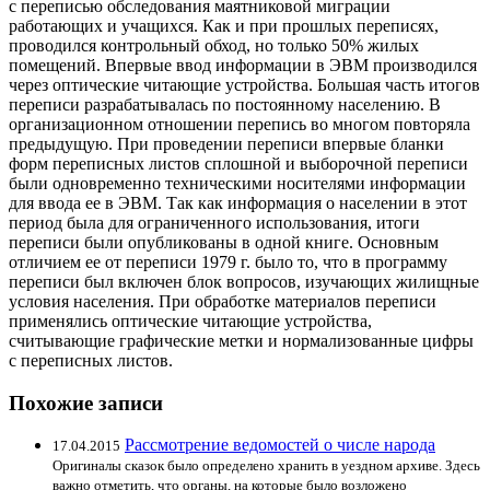
с переписью обследования маятниковой миграции
работающих и учащихся. Как и при прошлых переписях,
проводился контрольный обход, но только 50% жилых
помещений. Впервые ввод информации в ЭВМ производился
через оптические читающие устройства. Большая часть итогов
переписи разрабатывалась по постоянному населению. В
организационном отношении перепись во многом повторяла
предыдущую. При проведении переписи впервые бланки
форм переписных листов сплошной и выборочной переписи
были одновременно техническими носителями информации
для ввода ее в ЭВМ. Так как информация о населении в этот
период была для ограниченного использования, итоги
переписи были опубликованы в одной книге. Основным
отличием ее от переписи 1979 г. было то, что в программу
переписи был включен блок вопросов, изучающих жилищные
условия населения. При обработке материалов переписи
применялись оптические читающие устройства,
считывающие графические метки и нормализованные цифры
с переписных листов.
Похожие записи
Рассмотрение ведомостей о числе народа
17.04.2015
Оригиналы сказок было определено хранить в уездном архиве. Здесь
важно отметить, что органы, на которые было возложено