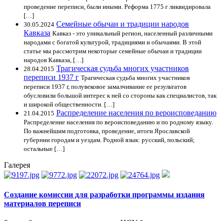
проведение переписи, были иными. Реформа 1775 г ликвидировала
[…]
Семейные обычаи и традиции народов
30.05.2024
Кавказа
Кавказ - это уникальный регион, населенный различными
народами с богатой культурой, традициями и обычаями. В этой
статье мы рассмотрим некоторые семейные обычаи и традиции
народов Кавказа, […]
Трагическая судьба многих участников
28.04.2015
переписи 1937 г
Трагическая судьба многих участников
переписи 1937 г, полувековое замалчивание ее результатов
обусловили большой интерес к ней со стороны как специалистов, так
и широкой общественности. […]
Распределение населения по вероисповеданию
21.04.2015
Распределение населения по вероисповеданию и по родному языку.
По важнейшим подготовка, проведение, итоги Ярославской
губернии городам и уездам. Родной язык: русский, польский;
остальные […]
Галерея
Создание комиссии для разработки программы издания
материалов переписи