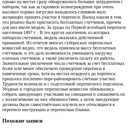
однако на местах сразу обнаружились большие затруднения с
набором, так как за скромное вознаграждение при очень
высоких нормах нагрузки находилось слишком мало
желающих принять участие в переписи. Выход нашли в том,
что решено было пригласить бесплатных счетчиков, причем
для них ввели медаль: За труды по Первой всеобщей переписи
населения 1897 г. . В тех кругах населения, из которых
набирали счетчиков, медаль оказалась действенной
приманкой. Из отчетов многих губернских переписных
комиссий видно, что медаль привлекла массу бесплатных
счетчиков, и это дало возможность уменьшить нагрузку
платных счетчиков, а также увеличить оплату их работы.
Значительное увеличение числа счетчиков за счет бесплатных
более или менее обеспечило проведение переписи в
намеченные сроки, хотя на местах незадолго до переписи
пришлось поспешно пере-районировать счетные участки.
Трудности возникли и с подготовкой переписного персонала.
Уездные и городские переписные комиссии обязывались
собрать заведующих участками на совещания и ознакомить их
с возлагаемыми на них обязанностями, а затем заведующие
должны были самостоятельно изучить все относящиеся к
переписи инструкции и переписные бланки.
Похожие записи