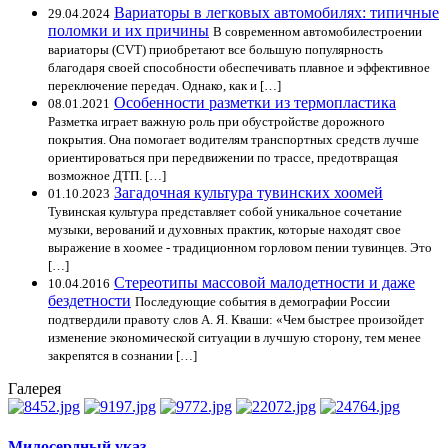
Вариаторы в легковых автомобилях: типичные
29.04.2024
поломки и их причины
В современном автомобилестроении
вариаторы (CVT) приобретают все большую популярность
благодаря своей способности обеспечивать плавное и эффективное
переключение передач. Однако, как и […]
Особенности разметки из термопластика
08.01.2021
Разметка играет важную роль при обустройстве дорожного
покрытия. Она помогает водителям транспортных средств лучше
ориентироваться при передвижении по трассе, предотвращая
возможное ДТП. […]
Загадочная культура тувинских хоомей
01.10.2023
Тувинская культура представляет собой уникальное сочетание
музыки, верований и духовных практик, которые находят свое
выражение в хоомее - традиционном горловом пении тувинцев. Это
[…]
Стереотипы массовой малодетности и даже
10.04.2016
бездетности
Последующие события в демографии России
подтвердили правоту слов А. Я. Кваши: «Чем быстрее произойдет
изменение экономической ситуации в лучшую сторону, тем менее
закрепятся в сознании […]
Галерея
Милосердный указ