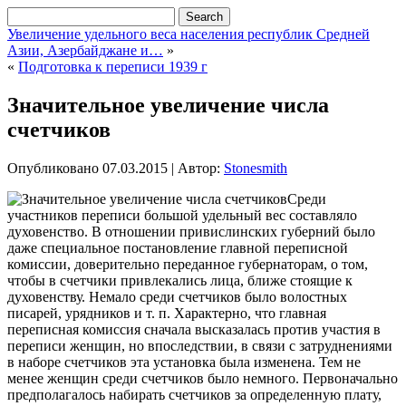
Увеличение удельного веса населения республик Средней
Азии, Азербайджане и…
»
«
Подготовка к переписи 1939 г
Значительное увеличение числа
счетчиков
Опубликовано
07.03.2015
|
Автор:
Stonesmith
Среди
участников переписи большой удельный вес составляло
духовенство. В отношении привислинских губерний было
даже специальное постановление главной переписной
комиссии, доверительно переданное губернаторам, о том,
чтобы в счетчики привлекались лица, ближе стоящие к
духовенству. Немало среди счетчиков было волостных
писарей, урядников и т. п. Характерно, что главная
переписная комиссия сначала высказалась
против участия в
переписи женщин, но впоследствии, в связи с затруднениями
в наборе счетчиков эта установка была изменена. Тем не
менее женщин среди счетчиков было немного. Первоначально
предполагалось набирать счетчиков за определенную плату,