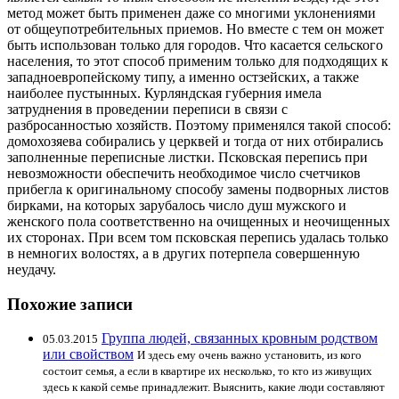
метод может быть применен даже со многими уклонениями
от общеупотребительных приемов. Но вместе с тем он может
быть использован только для городов. Что касается сельского
населения, то этот способ применим только для подходящих к
западноевропейскому типу, а именно остзейских, а также
наиболее пустынных. Курляндская губерния имела
затруднения в проведении переписи в связи с
разбросанностью хозяйств. Поэтому применялся такой способ:
домохозяева собирались у церквей и тогда от них отбирались
заполненные переписные листки. Псковская перепись при
невозможности обеспечить необходимое число счетчиков
прибегла к оригинальному способу замены подворных листов
бирками, на которых зарубалось число душ мужского и
женского пола соответственно на очищенных и неочищенных
их сторонах. При всем том псковская перепись удалась только
в немногих волостях, а в других потерпела совершенную
неудачу.
Похожие записи
Группа людей, связанных кровным родством
05.03.2015
или свойством
И здесь ему очень важно установить, из кого
состоит семья, а если в квартире их несколько, то кто из живущих
здесь к какой семье принадлежит. Выяснить, какие люди составляют