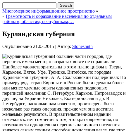
Многомерное информационное пространство
»
«
Грамотность и образование населения по отдельным
районам, областям, республикам,…
Курляндская губерния
Опубликовано
21.03.2015
|
Автор:
Stonesmith
В большей части городов, где
перепись имела место, о возрастах вовсе не спрашивали.
Наиболее удовлетворительны в этом плане цифры в Твери,
Харькове, Вятке, Уфе, Троицке, Витебске, по городам
Курляндской губернии. А. А. Скальковский подчеркивал: По
примеру ряда стран Европы и в России были сделаны более
или менее удачные опыты однодневных подворных
переписей населения: С. Петербург, Харьков, Петрозаводск
и
другие, на Украине Николаев, Екатеринослав и др. В
Петербурге, насколько нам известно, произведена была
несколько раз такая операция, прежде чем она достигла
желаемых результатов. В правительственном издании
отмечалось: нет сомнения в том, что кратковременная, по
возможности однодневная перепись наличного населения
является самым точным способом исчисления везде, где этот