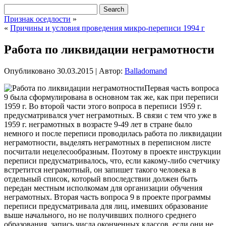
Признак оседлости
»
«
Причины и условия проведения микро-переписи 1994 г
Работа по ликвидации неграмотности
Опубликовано
30.03.2015
|
Автор:
Balladomand
Первая часть вопроса
9 была сформулирована в основном так же, как при переписи
1959 г. Во второй части этого вопроса в переписи 1959 г.
предусматривался учет неграмотных. В связи с тем что уже в
1959 г. неграмотных в возрасте 9-49 лет в стране было
немного и после переписи проводилась работа по ликвидации
неграмотности, выделять неграмотных в переписном листе
посчитали нецелесообразным. Поэтому в проекте
инструкции
переписи предусматривалось, что, если какому-либо счетчику
встретится неграмотный, он запишет такого человека в
отдельный список, который впоследствии должен быть
передан местным исполкомам для организации обучения
неграмотных. Вторая часть вопроса 9 в проекте программы
переписи предусматривала для лиц, имевших образование
выше начального, но не получивших полного среднего
образования, запись числа оконченных классов, если они не