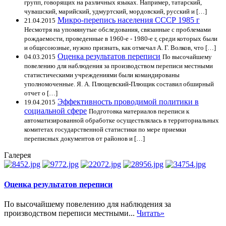
групп, говорящих на различных языках. Например, татарский,
чувашский, марийский, удмуртский, мордовский, русский и […]
Микро-перепись населения СССР 1985 г
21.04.2015
Несмотря на упомянутые обследования, связанные с проблемами
рождаемости, проведенные в 1960-е - 1980-е г, среди которых были
и общесоюзные, нужно признать, как отмечал А. Г. Волков, что […]
Оценка результатов переписи
04.03.2015
По высочайшему
повелению для наблюдения за производством переписи местными
статистическими учреждениями были командированы
уполномоченные. Я. А. Плющевский-Плющик составил обширный
отчет о […]
Эффективность проводимой политики в
19.04.2015
социальной сфере
Подготовка материалов переписи к
автоматизированной обработке осуществлялась в территориальных
комитетах государственной статистики по мере приемки
переписных документов от районов и […]
Галерея
Оценка результатов переписи
По высочайшему повелению для наблюдения за
производством переписи местными...
Читать»