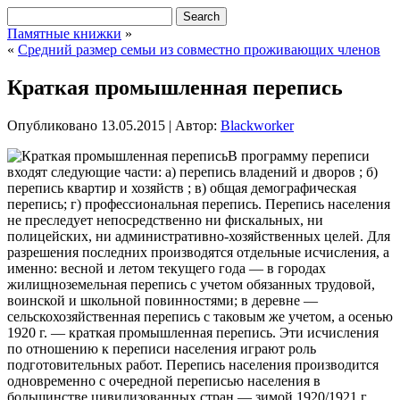
Памятные книжки
»
«
Средний размер семьи из совместно проживающих членов
Краткая промышленная перепись
Опубликовано
13.05.2015
|
Автор:
Blackworker
В программу переписи
входят следующие части: а) перепись владений и дворов ; б)
перепись квартир и хозяйств ; в) общая демографическая
перепись; г) профессиональная перепись. Перепись населения
не преследует непосредственно ни фискальных, ни
полицейских, ни административно-хозяйственных целей. Для
разрешения последних производятся отдельные исчисления, а
именно: весной и летом текущего года — в городах
жилищноземельная перепись с учетом
обязанных трудовой,
воинской и школьной повинностями; в деревне —
сельскохозяйственная перепись с таковым же учетом, а осенью
1920 г. — краткая промышленная перепись. Эти исчисления
по отношению к переписи населения играют роль
подготовительных работ. Перепись населения производится
одновременно с очередной переписью населения в
большинстве цивилизованных стран — зимой 1920/1921 г,