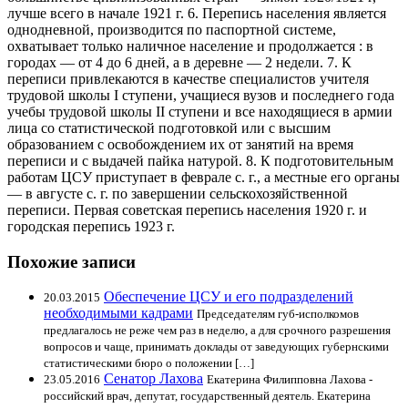
лучше всего в начале 1921 г. 6. Перепись населения является
однодневной, производится по паспортной системе,
охватывает только наличное население и продолжается : в
городах — от 4 до 6 дней, а в деревне — 2 недели. 7. К
переписи привлекаются в качестве специалистов учителя
трудовой школы I ступени, учащиеся вузов и последнего года
учебы трудовой школы II ступени и все находящиеся в армии
лица со статистической подготовкой или с высшим
образованием с освобождением их от занятий на время
переписи и с выдачей пайка натурой. 8. К подготовительным
работам ЦСУ приступает в феврале с. г., а местные его органы
— в августе с. г. по завершении сельскохозяйственной
переписи. Первая советская перепись населения 1920 г. и
городская перепись 1923 г.
Похожие записи
Обеспечение ЦСУ и его подразделений
20.03.2015
необходимыми кадрами
Председателям губ-исполкомов
предлагалось не реже чем раз в неделю, а для срочного разрешения
вопросов и чаще, принимать доклады от заведующих губернскими
статистическими бюро о положении […]
Сенатор Лахова
23.05.2016
Екатерина Филипповна Лахова -
российский врач, депутат, государственный деятель. Екатерина