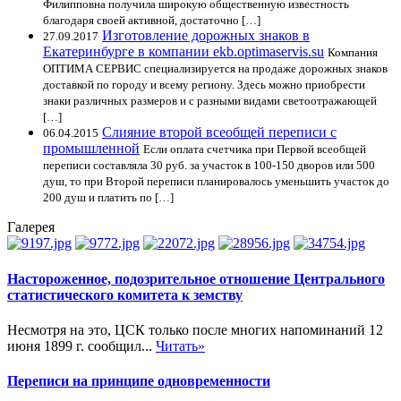
Филипповна получила широкую общественную известность
благодаря своей активной, достаточно […]
Изготовление дорожных знаков в
27.09.2017
Екатеринбурге в компании ekb.optimaservis.su
Компания
ОПТИМА СЕРВИС специализируется на продаже дорожных знаков
доставкой по городу и всему региону. Здесь можно приобрести
знаки различных размеров и с разными видами светоотражающей
[…]
Слияние второй всеобщей переписи с
06.04.2015
промышленной
Если оплата счетчика при Первой всеобщей
переписи составляла 30 руб. за участок в 100-150 дворов или 500
душ, то при Второй переписи планировалось уменьшить участок до
200 душ и платить по […]
Галерея
Настороженное, подозрительное отношение Центрального
статистического комитета к земству
Несмотря на это, ЦСК только после многих напоминаний 12
июня 1899 г. сообщил...
Читать»
Переписи на принципе одновременности