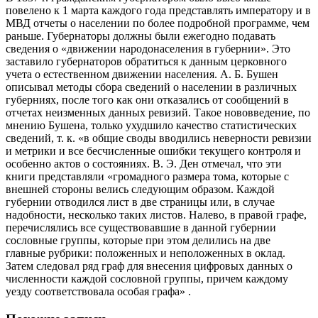
повелено к 1 марта каждого года представлять императору и в
МВД отчеты о населении по более подробной программе, чем
раньше. Губернаторы должны были ежегодно подавать
сведения о «движении народонаселения в губернии». Это
заставило губернаторов обратиться к данным церковного
учета о естественном движении населения. А. Б. Бушен
описывал методы сбора сведений о населении в различных
губерниях, после того как они отказались от сообщений в
отчетах неизменных данных ревизий. Такое нововведение, по
мнению Бушена, только ухудшило качество статистических
сведений, т. к. «в общие своды вводились неверности ревизии
и метрики и все бесчисленные ошибки текущего контроля и
особенно актов о состояниях. В. Э. Ден отмечал, что эти
книги представляли «громадного размера тома, которые с
внешней стороны велись следующим образом. Каждой
губернии отводился лист в две страницы или, в случае
надобности, несколько таких листов. Налево, в правой графе,
перечислялись все существовавшие в данной губернии
сословные группы, которые при этом делились на две
главные рубрики: положенных и неположенных в оклад.
Затем следовал ряд граф для внесения цифровых данных о
численности каждой сословной группы, причем каждому
уезду соответствовала особая графа» .