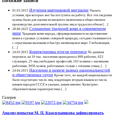
Похожие записи
Изучения маятниковой миграции
01.03.2015
Указать
условия, при которых мог бы поступить на работу. Все эти сведения
нужны были для оценки возможного включения в общественное
производство дополнительной группы лиц в трудоспособном […]
Сохранение традиций коми в современном
28.06.2025
мире
Традиции коми народа, сформировавшиеся на протяжении
веков в суровых условиях северной природы, сегодня сталкиваются
с серьезными вызовами в быстро меняющемся мире. Глобализация,
[…]
Корректировка итогов переписи
24.03.2015
По данным
переписи, на 10 тыс. населения приходилось 869 рабочих, 623
служащих, 25 лиц свободных профессий, 163 хозяина с наемными
рабочими, 3956 хозяев, работавших только с членами семьи, […]
Население в разрезе разных национальностей
24.04.2015
и общественных групп
Кроме того, по каждой национальности
было подсчитано число лиц, владеющих вторым языком из числа
языков народов СССР, и указано, каким именно. Культурно-
образовательная характеристика […]
Галерея
Анализ попытки М. П. Красильникова зафиксировать