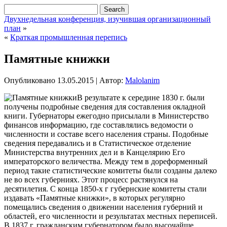
Двухнедельная конференция, изучившая организационный
план
»
«
Краткая промышленная перепись
Памятные книжки
Опубликовано
13.05.2015
|
Автор:
Malolanim
В результате к середине 1830 г. были
получены подробные сведения для составления окладной
книги. Губернаторы ежегодно присылали в Министерство
финансов информацию, где составлялись ведомости о
численности и составе всего населения страны. Подобные
сведения передавались и в Статистическое отделение
Министерства внутренних дел и в Канцелярию Его
императорского величества. Между тем в дореформенный
период такие
статистические комитеты были созданы далеко
не во всех губерниях. Этот процесс растянулся на
десятилетия. С конца 1850-х г губернские комитеты стали
издавать «Памятные книжки», в которых регулярно
помещались сведения о движении населения губерний и
областей, его численности и результатах местных переписей.
В 1837 г. гражданским губернатором было высочайше