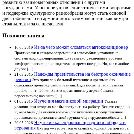
развитию взаимовыгодных отношений с другими
государствами. Успешное управление этническими вопросами
и поддержка культурного разнообразия могут стать основой
для стабильного и гармоничного взаимодействия как внутри
страны, так и за ее пределами.
Похожие записи
Из-за чего может сломаться автокондиционер
10.05.2019
Практически в каждом современном автомобиле установлена
система кондиционирования. Она заметно увеличивает уровень
комфорта пассажиров и водителя во время поездок. Но, как и любое
другое […]
Надежды правительства на быстрое окончание
21.03.2015
ревизии
Это привело к большой путанице и чрезвычайно
осложнило проверку самой ревизии. Ведь после первой ревизии
прошло почти 20 лет. За это время многие умерли, бежали,
переселились; возникли […]
Изучения маятниковой миграции
01.03.2015
Указать
условия, при которых мог бы поступить на работу. Все эти сведения
нужны были для оценки возможного включения в общественное
производство дополнительной группы лиц в трудоспособном […]
Якутские календарные праздники: обряды и
20.05.2026
верования
Якутия — это не только самый холодный регион мира,
но и страна древних традиций, где языческие верования переплелись