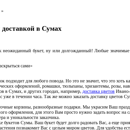
»
 доставкой в Сумах
как неожиданный букет, ну или долгожданный! Любые значимые 
раскрыться сами»
к подходит для любого повода. Но это не значит, что это хоть к
сических оформлений, ромашки, тюльпаны, хризантемы, розы, нав
ов в Сумах, и других городах, например,
доставка цветов
Ивано-
ас уже в течении часа. Так же можно заказать доставку цветов С
цветочные корзины, разнообразные подарки. Мы украсим Ваш пра
го оформления, для этого Вам просто нужно задать вопрос на са
ера и уникальности заказчика.
вке букетов Сумы. Ваш букет будет долго радовать Вас, а еще п
растения познакомит Вас с целым миром цветов. Для удобства ес