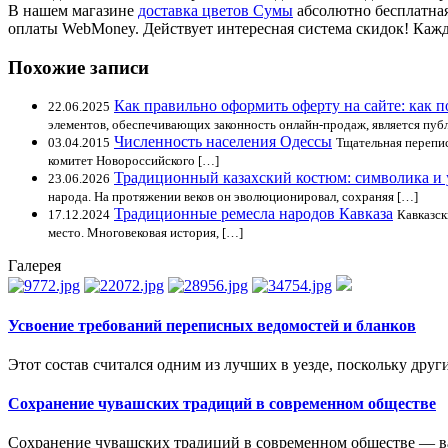
В нашем магазине
доставка цветов Сумы
абсолютно бесплатная
оплаты WebMoney. Действует интересная система скидок! Кажды
Похожие записи
Как правильно оформить оферту на сайте: как 
22.06.2025
элементов, обеспечивающих законность онлайн-продаж, является публ
Численность населения Одессы
03.04.2015
Тщательная перепис
комитет Новороссийского […]
Традиционный казахский костюм: символика и
23.06.2026
народа. На протяжении веков он эволюционировал, сохраняя […]
Традиционные ремесла народов Кавказа
17.12.2024
Кавказск
место. Многовековая история, […]
Галерея
Усвоение требований переписных ведомостей и бланков
Этот состав считался одним из лучших в уезде, поскольку друг
Сохранение чувашских традиций в современном обществе
Сохранение чувашских традиций в современном обществе — важ