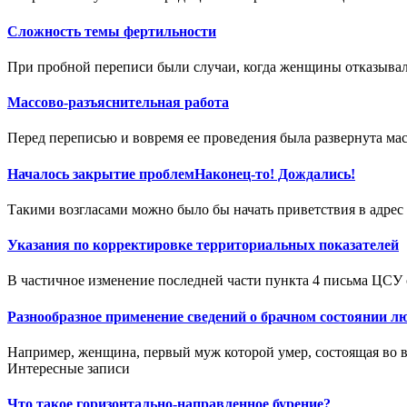
Сложность темы фертильности
При пробной переписи были случаи, когда женщины отказывали
Массово-разъяснительная работа
Перед переписью и вовремя ее проведения была развернута мас
Началось закрытие проблемНаконец-то! Дождались!
Такими возгласами можно было бы начать приветствия в адрес
Указания по корректировке территориальных показателей
В частичное изменение последней части пункта 4 письма ЦСУ от 
Разнообразное применение сведений о брачном состоянии л
Например, женщина, первый муж которой умер, состоящая во в
Интересные записи
Что такое горизонтально-направленное бурение?