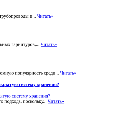
трубопроводы и...
Читать»
ьных гарнитуров,...
Читать»
громную популярность среди...
Читать»
ткрытую систему хранения?
о подхода, поскольку...
Читать»