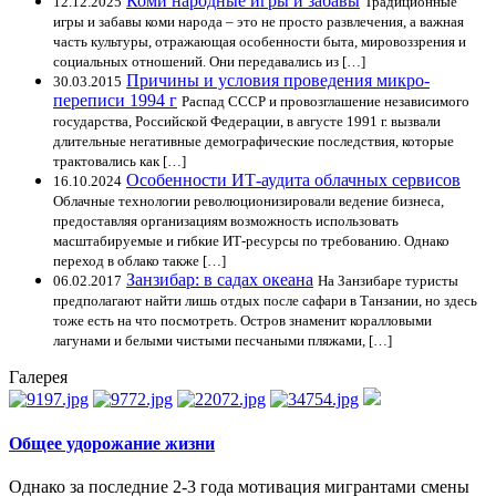
Коми народные игры и забавы
12.12.2025
Традиционные
игры и забавы коми народа – это не просто развлечения, а важная
часть культуры, отражающая особенности быта, мировоззрения и
социальных отношений. Они передавались из […]
Причины и условия проведения микро-
30.03.2015
переписи 1994 г
Распад СССР и провозглашение независимого
государства, Российской Федерации, в августе 1991 г. вызвали
длительные негативные демографические последствия, которые
трактовались как […]
Особенности ИТ-аудита облачных сервисов
16.10.2024
Облачные технологии революционизировали ведение бизнеса,
предоставляя организациям возможность использовать
масштабируемые и гибкие ИТ-ресурсы по требованию. Однако
переход в облако также […]
Занзибар: в садах океана
06.02.2017
На Занзибаре туристы
предполагают найти лишь отдых после сафари в Танзании, но здесь
тоже есть на что посмотреть. Остров знаменит коралловыми
лагунами и белыми чистыми песчаными пляжами, […]
Галерея
Общее удорожание жизни
Однако за последние 2-3 года мотивация мигрантами смены