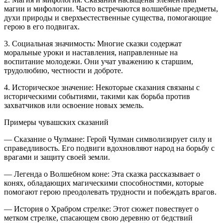
магии и мифологии. Часто встречаются волшебные предметы,
духи природы и сверхъестественные существа, помогающие
герою в его подвигах.
3. Социальная значимость: Многие сказки содержат
моральные уроки и наставления, направленные на
воспитание молодежи. Они учат уважению к старшим,
трудолюбию, честности и доброте.
4. Историческое значение: Некоторые сказания связаны с
историческими событиями, такими как борьба против
захватчиков или освоение новых земель.
Примеры чувашских сказаний
— Сказание о Чулмане: Герой Чулман символизирует силу и
справедливость. Его подвиги вдохновляют народ на борьбу с
врагами и защиту своей земли.
— Легенда о Волшебном коне: Эта сказка рассказывает о
конях, обладающих магическими способностями, которые
помогают герою преодолевать трудности и побеждать врагов.
— История о Храбром стрелке: Этот сюжет повествует о
метком стрелке, спасающем свою деревню от бедствий