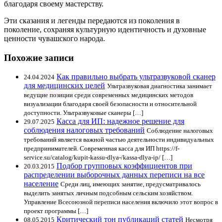
благодаря своему мастерству.
Эти сказания и легенды передаются из поколения в
поколение, сохраняя культурную идентичность и духовные
ценности чувашского народа.
Похожие записи
Как правильно выбрать ультразвуковой сканер
24.04.2024
для медицинских целей
Ультразвуковая диагностика занимает
ведущие позиции среди современных медицинских методов
визуализации благодаря своей безопасности и относительной
доступности. Ультразвуковые сканеры […]
Касса для ИП: надежное решение для
29.07.2025
соблюдения налоговых требований
Соблюдение налоговых
требований является важной частью деятельности индивидуальных
предпринимателей. Современная касса для ИП https://f-
service.su/catalog/kupit-kassu-dlya-/kassa-dlya-ip/ […]
Подбор групповых коэффициентов при
20.03.2015
распределении выборочных данных переписи на все
население
Среди лиц, имеющих занятие, предусматривалось
выделить занятых личным подсобным сельским хозяйством.
Управление Всесоюзной переписи населения включило этот вопрос в
проект программы […]
Критический тон публикаций статей
08.05.2015
Несмотря