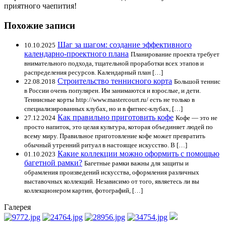
приятного чаепития!
Похожие записи
Шаг за шагом: создание эффективного
10.10.2025
календарно-проектного плана
Планирование проекта требует
внимательного подхода, тщательной проработки всех этапов и
распределения ресурсов. Календарный план […]
Строительство теннисного корта
22.08.2018
Большой теннис
в России очень популярен. Им занимаются и взрослые, и дети.
Теннисные корты http://www.mastercourt.ru/ есть не только в
специализированных клубах, но и в фитнес-клубах, […]
Как правильно приготовить кофе
27.12.2024
Кофе — это не
просто напиток, это целая культура, которая объединяет людей по
всему миру. Правильное приготовление кофе может превратить
обычный утренний ритуал в настоящее искусство. В […]
Какие коллекции можно оформить с помощью
01.10.2023
багетной рамки?
Багетные рамки важны для защиты и
обрамления произведений искусства, оформления различных
выставочных коллекций. Независимо от того, являетесь ли вы
коллекционером картин, фотографий, […]
Галерея