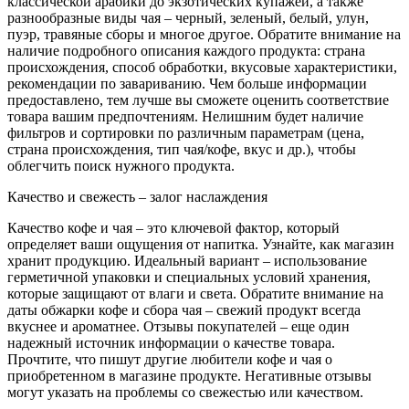
классической арабики до экзотических купажей, а также
разнообразные виды чая – черный, зеленый, белый, улун,
пуэр, травяные сборы и многое другое. Обратите внимание на
наличие подробного описания каждого продукта: страна
происхождения, способ обработки, вкусовые характеристики,
рекомендации по завариванию. Чем больше информации
предоставлено, тем лучше вы сможете оценить соответствие
товара вашим предпочтениям. Нелишним будет наличие
фильтров и сортировки по различным параметрам (цена,
страна происхождения, тип чая/кофе, вкус и др.), чтобы
облегчить поиск нужного продукта.
Качество и свежесть – залог наслаждения
Качество кофе и чая – это ключевой фактор, который
определяет ваши ощущения от напитка. Узнайте, как магазин
хранит продукцию. Идеальный вариант – использование
герметичной упаковки и специальных условий хранения,
которые защищают от влаги и света. Обратите внимание на
даты обжарки кофе и сбора чая – свежий продукт всегда
вкуснее и ароматнее. Отзывы покупателей – еще один
надежный источник информации о качестве товара.
Прочтите, что пишут другие любители кофе и чая о
приобретенном в магазине продукте. Негативные отзывы
могут указать на проблемы со свежестью или качеством.