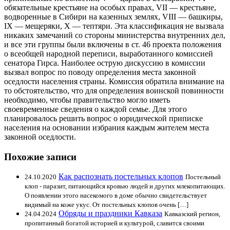
обязательные крестьяне на особых правах, VII — крестьяне,
водворенные в Сибири на казенных землях, VIII — башкиры,
IX — мещеряки, X — тептяри. Эта классификация не вызвала
никаких замечаний со стороны министерства внутренних дел,
и все эти группы были включены в ст. 46 проекта положения
о всеобщей народной переписи, выработанного комиссией
сенатора Гирса. Наиболее острую дискуссию в комиссии
вызвал вопрос по поводу определения места законной
оседлости населения страны. Комиссия обратила внимание на
то обстоятельство, что для определения воинской повинности
необходимо, чтобы правительство могло иметь
своевременные сведения о каждой семье. Для этого
планировалось решить вопрос о юридической приписке
населения на основании избрания каждым жителем места
законной оседлости.
Похожие записи
Как распознать постельных клопов
24.10.2020
Постельный
клоп - паразит, питающийся кровью людей и других млекопитающих.
О появлении этого насекомого в доме обычно свидетельствует
видимый на коже укус. От постельных клопов очень […]
Обряды и праздники Кавказа
24.04.2024
Кавказский регион,
пропитанный богатой историей и культурой, славится своими