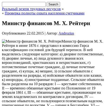
Реальный резерв трудовых ресурсов
»
«
Проверка полноты охвата населения счетчиками
Министр финансов М. Х. Рейтерн
Опубликовано
22.02.2015
|
Автор:
Androzius
Министр финансов М. Х.
Рейтерн в июне 1876 г. представил в комиссию Гирса
классификацию сословий для будущей переписи. В ней
выделялись следующие категории: а) дворяне потомственные,
б) дворяне личные, в) лица духовного звания всех
вероисповеданий, христианских и нехристианских, г)
потомственные почетные граждане, д) личные почетные
граждане, е) купцы, ж) мещане, з) сельские обыватели с
разделением на разряды,
и) войсковые обыватели или казаки,
к) инородцы, л) иностранные подданные. Сельские обыватели
были разделены на 10 разрядов: I — крестьяне собственники,
II — временно обязанные крестьяне по Положению от 19
февраля 1861 г, III — обязанные крестьяне, проживающие на
землях владельческих по контрактам и договорам, IV —
сельские обыватели, не пользующиеся поземельным наделом,
приписанные по волостям, V — царане в Бессарабии, VI —