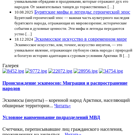
уникальными обрядами и праздниками, которые отражают дух его
народов. От зажигательных танцев до торжественных […]
Бурятские мифы и легенды: героический эпос
10.08.2025
Бурятский героический эпос — важная часть культурного наследия
бурятского народа, отражающая их мировоззрение, исторические
события и духовные ценности. Эти мифы и легенды передаются
устно […]
Эскимосское искусство в современном мире
18.12.2024
Эскимосское искусство, или, точнее, искусство инуитов, — это
уникальное явление, отражающее глубокую связь народа с природой
и богатую историю адаптации к суровым условиям Арктики. В […]
Галерея
Происхождение эскимосов: Миграция и распространение
народов
Эскимосы (инуиты) – коренной народ Арктики, населяющий
обширные территории...
Читать»
Условное наименование подразделений МВД
Счетчики, переписывавшие лиц гражданского населения,
проживающих на закрытых...
Читать»