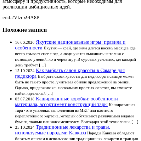
атмосферу и продуктивность, которые необходимы для
реализации амбициозных идей.
erid:2Vtzqx9fA8P
Похожие записи
Якутские национальные игры: правила и
16.06.2026
особенности
Якутия — край, где зима длится восемь месяцев, где
ветер срывает снег с гор, а люди учатся выживать не только с
помощью умений, но и через игру. В суровых условиях, где каждый
день требует […]
Как выбрать салон красоты в Самаре для
15.10.2024
педикюра
Выбрать салон красоты для педикюра в самаре может
быть не так-то просто, учитывая обилие предложений на рынке.
Однако, придерживаясь нескольких простых советов, вы сможете
найти идеальный […]
Кашированные коробки: особенности
05.07.2018
материала, ассортимент конструкций тары
Кашированная
тара - это упаковка, выполненная из МКГ или плотного
переплетённого картона, который обтягивают различными видами
бумаги, тканью или кожзаменителем. Благодаря этой технологии, […]
Традиционные лекарства и травы,
25.10.2024
используемые народами Кавказа
Народы Кавказа обладают
богатым опытом в использовании традиционных лекарств и трав для