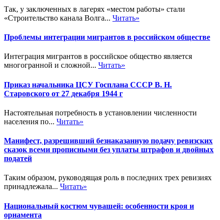
Так, у заключенных в лагерях «местом работы» стали
«Строительство канала Волга...
Читать»
Проблемы интеграции мигрантов в российском обществе
Интеграция мигрантов в российское общество является
многогранной и сложной...
Читать»
Приказ начальника ЦСУ Госплана СССР В. Н.
Старовского от 27 декабря 1944 г
Настоятельная потребность в установлении численности
населения по...
Читать»
Манифест, разрешивший безнаказанную подачу ревизских
сказок всеми прописными без уплаты штрафов и двойных
податей
Таким образом, руководящая роль в последних трех ревизиях
принадлежала...
Читать»
Национальный костюм чувашей: особенности кроя и
орнамента