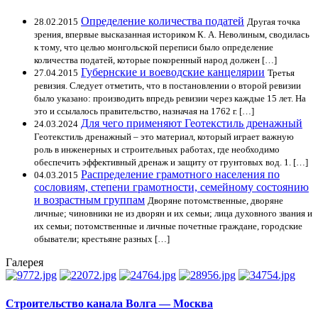
Определение количества податей
28.02.2015
Другая точка
зрения, впервые высказанная историком К. А. Неволиным, сводилась
к тому, что целью монгольской переписи было определение
количества податей, которые покоренный народ должен […]
Губернские и воеводские канцелярии
27.04.2015
Третья
ревизия. Следует отметить, что в постановлении о второй ревизии
было указано: производить впредь ревизии через каждые 15 лет. На
это и ссылалось правительство, назначая на 1762 г. […]
Для чего применяют Геотекстиль дренажный
24.03.2024
Геотекстиль дренажный – это материал, который играет важную
роль в инженерных и строительных работах, где необходимо
обеспечить эффективный дренаж и защиту от грунтовых вод. 1. […]
Распределение грамотного населения по
04.03.2015
сословиям, степени грамотности, семейному состоянию
и возрастным группам
Дворяне потомственные, дворяне
личные; чиновники не из дворян и их семьи; лица духовного звания и
их семьи; потомственные и личные почетные граждане, городские
обыватели; крестьяне разных […]
Галерея
Строительство канала Волга — Москва