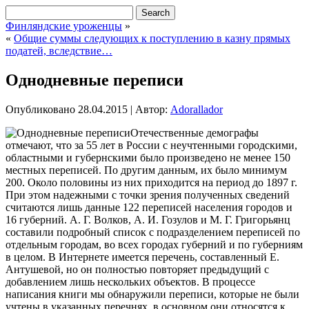
Финляндские уроженцы
»
«
Общие суммы следующих к поступлению в казну прямых
податей, вследствие…
Однодневные переписи
Опубликовано
28.04.2015
|
Автор:
Adorallador
Отечественные демографы
отмечают, что за 55 лет в России с неучтенными городскими,
областными и губернскими было произведено не менее 150
местных переписей. По другим данным, их было минимум
200. Около половины из них приходится на период до 1897 г.
При этом надежными с точки зрения полученных сведений
считаются лишь данные 122 переписей населения городов и
16 губерний. А. Г. Волков, А. И. Гозулов и М. Г. Григорьянц
составили подробный список с подразделением переписей по
отдельным городам, во всех городах губерний и по губерниям
в целом. В Интернете имеется перечень, составленный Е.
Антушевой, но он полностью повторяет предыдущий с
добавлением лишь нескольких объектов. В процессе
написания книги мы обнаружили переписи, которые не были
учтены в указанных перечнях, в основном они относятся к