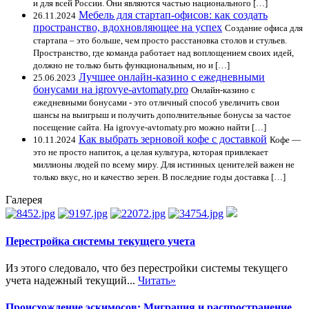
и для всей России. Они являются частью национального […]
Мебель для стартап-офисов: как создать
26.11.2024
пространство, вдохновляющее на успех
Создание офиса для
стартапа – это больше, чем просто расстановка столов и стульев.
Пространство, где команда работает над воплощением своих идей,
должно не только быть функциональным, но и […]
Лучшее онлайн-казино с ежедневными
25.06.2023
бонусами на igrovye-avtomaty.pro
Онлайн-казино с
ежедневными бонусами - это отличный способ увеличить свои
шансы на выигрыш и получить дополнительные бонусы за частое
посещение сайта. На igrovye-avtomaty.pro можно найти […]
Как выбрать зерновой кофе с доставкой
10.11.2024
Кофе —
это не просто напиток, а целая культура, которая привлекает
миллионы людей по всему миру. Для истинных ценителей важен не
только вкус, но и качество зерен. В последние годы доставка […]
Галерея
Перестройка системы текущего учета
Из этого следовало, что без перестройки системы текущего
учета надежный текущий...
Читать»
Происхождение эскимосов: Миграция и распространение