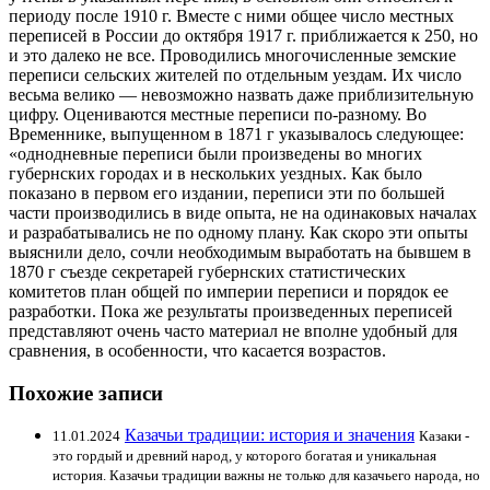
периоду после 1910 г. Вместе с ними общее число местных
переписей в России до октября 1917 г. приближается к 250, но
и это далеко не все. Проводились многочисленные земские
переписи сельских жителей по отдельным уездам. Их число
весьма велико — невозможно назвать даже приблизительную
цифру. Оцениваются местные переписи по-разному. Во
Временнике, выпущенном в 1871 г указывалось следующее:
«однодневные переписи были произведены во многих
губернских городах и в нескольких уездных. Как было
показано в первом его издании, переписи эти по большей
части производились в виде опыта, не на одинаковых началах
и разрабатывались не по одному плану. Как скоро эти опыты
выяснили дело, сочли необходимым выработать на бывшем в
1870 г съезде секретарей губернских статистических
комитетов план общей по империи переписи и порядок ее
разработки. Пока же результаты произведенных переписей
представляют очень часто материал не вполне удобный для
сравнения, в особенности, что касается возрастов.
Похожие записи
Казачьи традиции: история и значения
11.01.2024
Казаки -
это гордый и древний народ, у которого богатая и уникальная
история. Казачьи традиции важны не только для казачьего народа, но