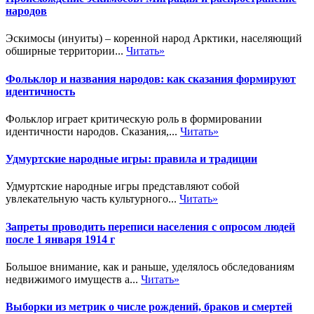
народов
Эскимосы (инуиты) – коренной народ Арктики, населяющий
обширные территории...
Читать»
Фольклор и названия народов: как сказания формируют
идентичность
Фольклор играет критическую роль в формировании
идентичности народов. Сказания,...
Читать»
Удмуртские народные игры: правила и традиции
Удмуртские народные игры представляют собой
увлекательную часть культурного...
Читать»
Запреты проводить переписи населения с опросом людей
после 1 января 1914 г
Большое внимание, как и раньше, уделялось обследованиям
недвижимого имуществ а...
Читать»
Выборки из метрик о числе рождений, браков и смертей