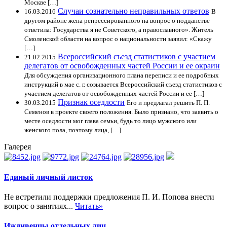
Москве […]
Случаи сознательно неправильных ответов
16.03.2016
В
другом районе жена репрессированного на вопрос о подданстве
ответила: Государства я не Советского, а православного». Житель
Смоленской области на вопрос о национальности заявил: «Скажу
[…]
Всероссийский съезд статистиков с участием
21.02.2015
делегатов от освобожденных частей России и ее окраин
Для обсуждения организационного плана переписи и ее подробных
инструкций в мае с. г. созывается Всероссийский съезд статистиков с
участием делегатов от освобожденных частей России и ее […]
Признак оседлости
30.03.2015
Его и предлагал решить П. П.
Семенов в проекте своего положения. Было признано, что заявить о
месте оседлости мог глава семьи, будь то лицо мужского или
женского пола, поэтому лица, […]
Галерея
Единый личный листок
Не встретили поддержки предложения П. И. Попова внести
вопрос о занятиях...
Читать»
Иждивенцы отдельных лиц