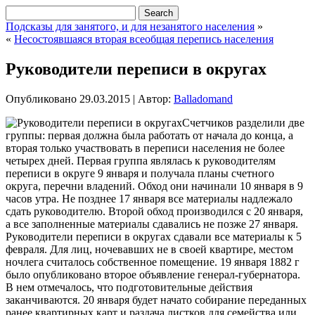
Подсказы для занятого, и для незанятого населения
»
«
Несостоявшаяся вторая всеобщая перепись населения
Руководители переписи в округах
Опубликовано
29.03.2015
|
Автор:
Balladomand
Счетчиков разделили две
группы: первая должна была работать от начала до конца, а
вторая только участвовать в переписи населения не более
четырех дней. Первая группа являлась к руководителям
переписи в округе 9 января и получала планы счетного
округа, перечни владений. Обход они начинали 10 января в 9
часов утра. Не позднее 17 января все материалы надлежало
сдать руководителю. Второй обход производился с 20 января,
а все заполненные материалы сдавались
не позже 27 января.
Руководители переписи в округах сдавали все материалы к 5
февраля. Для лиц, ночевавших не в своей квартире, местом
ночлега считалось собственное помещение. 19 января 1882 г
было опубликовано второе объявление генерал-губернатора.
В нем отмечалось, что подготовительные действия
заканчиваются. 20 января будет начато собирание переданных
ранее квартирных карт и раздача листков для семейства или