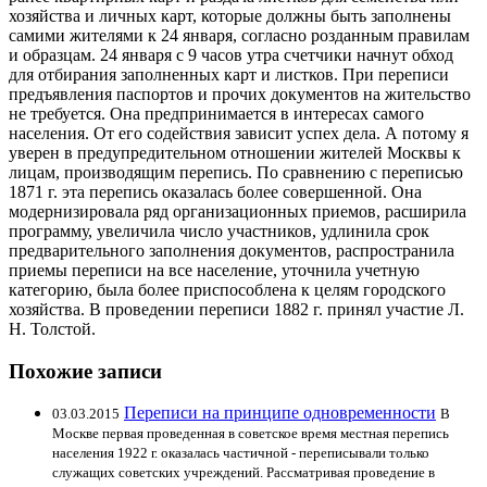
хозяйства и личных карт, которые должны быть заполнены
самими жителями к 24 января, согласно розданным правилам
и образцам. 24 января с 9 часов утра счетчики начнут обход
для отбирания заполненных карт и листков. При переписи
предъявления паспортов и прочих документов на жительство
не требуется. Она предпринимается в интересах самого
населения. От его содействия зависит успех дела. А потому я
уверен в предупредительном отношении жителей Москвы к
лицам, производящим перепись. По сравнению с переписью
1871 г. эта перепись оказалась более совершенной. Она
модернизировала ряд организационных приемов, расширила
программу, увеличила число участников, удлинила срок
предварительного заполнения документов, распространила
приемы переписи на все население, уточнила учетную
категорию, была более приспособлена к целям городского
хозяйства. В проведении переписи 1882 г. принял участие Л.
Н. Толстой.
Похожие записи
Переписи на принципе одновременности
03.03.2015
В
Москве первая проведенная в советское время местная перепись
населения 1922 г. оказалась частичной - переписывали только
служащих советских учреждений. Рассматривая проведение в