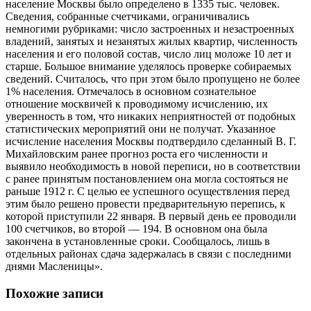
население Москвы было определено в 1335 тыс. человек.
Сведения, собранные счетчиками, ограничивались
немногими рубриками: число застроенных и незастроенных
владений, занятых и незанятых жилых квартир, численность
населения и его половой состав, число лиц моложе 10 лет и
старше. Большое внимание уделялось проверке собираемых
сведений. Считалось, что при этом было пропущено не более
1% населения. Отмечалось в основном сознательное
отношение москвичей к проводимому исчислению, их
уверенность в том, что никаких неприятностей от подобных
статистических мероприятий они не получат. Указанное
исчисление населения Москвы подтвердило сделанный В. Г.
Михайловским ранее прогноз роста его численности и
выявило необходимость в новой переписи, но в соответствии
с ранее принятым постановлением она могла состояться не
раньше 1912 г. С целью ее успешного осуществления перед
этим было решено провести предварительную перепись, к
которой приступили 22 января. В первый день ее проводили
100 счетчиков, во второй — 194. В основном она была
закончена в установленные сроки. Сообщалось, лишь в
отдельных районах сдача задержалась в связи с последними
днями Масленицы».
Похожие записи