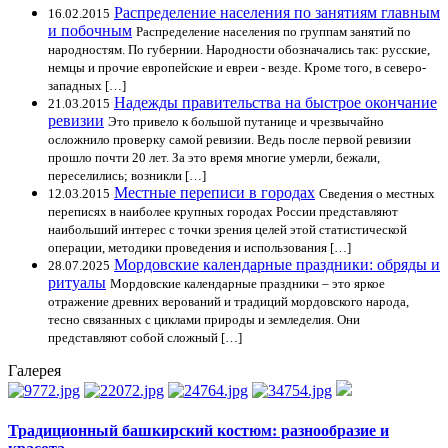
Распределение населения по занятиям главным
16.02.2015
и побочным
Распределение населения по группам занятий по
народностям. По губернии. Народности обозначались так: русские,
немцы и прочие европейские и евреи - везде. Кроме того, в северо-
западных […]
Надежды правительства на быстрое окончание
21.03.2015
ревизии
Это привело к большой путанице и чрезвычайно
осложнило проверку самой ревизии. Ведь после первой ревизии
прошло почти 20 лет. За это время многие умерли, бежали,
переселились; возникли […]
Местные переписи в городах
12.03.2015
Сведения о местных
переписях в наиболее крупных городах России представляют
наибольший интерес с точки зрения целей этой статистической
операции, методики проведения и использования […]
Мордовские календарные праздники: обряды и
28.07.2025
ритуалы
Мордовские календарные праздники – это яркое
отражение древних верований и традиций мордовского народа,
тесно связанных с циклами природы и земледелия. Они
представляют собой сложный […]
Галерея
Традиционный башкирский костюм: разнообразие и