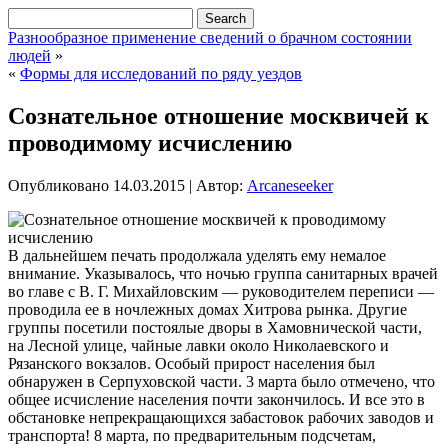
Разнообразное применение сведений о брачном состоянии
людей
»
«
Формы для исследований по ряду уездов
Сознательное отношение москвичей к
проводимому исчислению
Опубликовано
14.03.2015
|
Автор:
Arcaneseeker
В дальнейшем печать продолжала уделять ему немалое
внимание. Указывалось, что ночью группа санитарных врачей
во главе с В. Г. Михайловским — руководителем переписи —
проводила ее в ночлежных домах Хитрова рынка. Другие
группы посетили постоялые дворы в Хамовнической части,
на Лесной улице, чайные лавки около Николаевского и
Рязанского вокзалов. Особый прирост населения был
обнаружен в Серпуховской
части. 3 марта было отмечено, что
общее исчисление населения почти закончилось. И все это в
обстановке непрекращающихся забастовок рабочих заводов и
транспорта! 8 марта, по предварительным подсчетам,