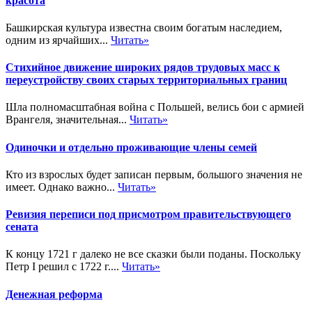
красота
Башкирская культура известна своим богатым наследием,
одним из ярчайших...
Читать»
Стихийное движение широких рядов трудовых масс к
переустройству своих старых территориальных границ
Шла полномасштабная война с Польшей, велись бои с армией
Врангеля, значительная...
Читать»
Одиночки и отдельно проживающие члены семей
Кто из взрослых будет записан первым, большого значения не
имеет. Однако важно...
Читать»
Ревизия переписи под присмотром правительствующего
сената
К концу 1721 г далеко не все сказки были поданы. Поскольку
Петр I решил с 1722 г....
Читать»
Денежная реформа