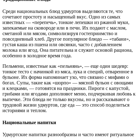
Среди национальных блюд удмуртов выделяются те, что
сочетают простоту и насыщенный вкус. Одно из самых
известных — «перепечь», тонкие лепешки из ржаной муки,
запекаемые на сковороде или в печи. Их подают с маслом,
сметаной или мясом, символизируя гостеприимство и
повседневный хлеб. Другое популярное блюдо — «табани»,
густая каша из пшена или овсянки, часто с добавлением
молока или ягод. Она питательна и служит основой рациона,
особенно в холодное время года.
Пельмени, известные как «пельнянь», — еще один шедевр:
тонкое тесто с начинкой из мяса, лука и специй, отваренное в
бульоне. Их форма напоминает ухо, что связано с мифами о
богах. Супы, такие как «шорпо» — мясной бульон с овощами
и клецками, — готовятся на праздники. Пироги с капустой,
грибами или ягодами дополняют меню, подчеркивая любовь к
выпечке. Эти блюда не только вкусны, но и рассказывают о
трудовой жизни удмуртов, где еда — это способ поделиться
историями и теплом.
Национальные напитки
Удмуртские напитки разнообразны и часто имеют ритуальное