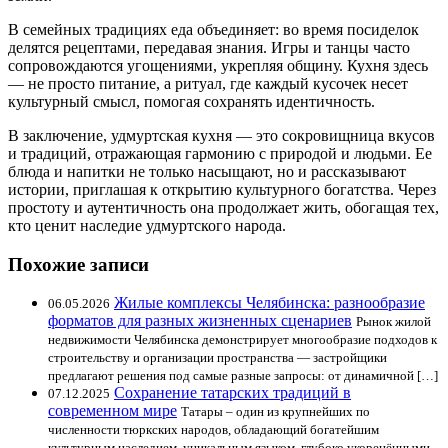
В семейных традициях еда объединяет: во время посиделок
делятся рецептами, передавая знания. Игры и танцы часто
сопровождаются угощениями, укрепляя общину. Кухня здесь
— не просто питание, а ритуал, где каждый кусочек несет
культурный смысл, помогая сохранять идентичность.
В заключение, удмуртская кухня — это сокровищница вкусов
и традиций, отражающая гармонию с природой и людьми. Ее
блюда и напитки не только насыщают, но и рассказывают
истории, приглашая к открытию культурного богатства. Через
простоту и аутентичность она продолжает жить, обогащая тех,
кто ценит наследие удмуртского народа.
Похожие записи
Жилые комплексы Челябинска: разнообразие
06.05.2026
форматов для разных жизненных сценариев
Рынок жилой
недвижимости Челябинска демонстрирует многообразие подходов к
строительству и организации пространства — застройщики
предлагают решения под самые разные запросы: от динамичной […]
Сохранение татарских традиций в
07.12.2025
современном мире
Татары – один из крупнейших по
численности тюркских народов, обладающий богатейшим
культурным наследием, уникальным языком, глубоко укоренёнными