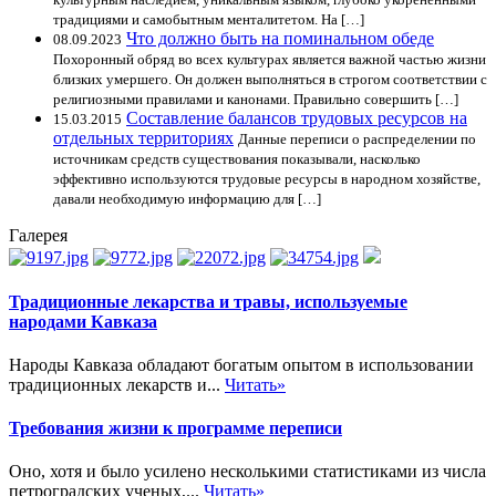
традициями и самобытным менталитетом. На […]
Что должно быть на поминальном обеде
08.09.2023
Похоронный обряд во всех культурах является важной частью жизни
близких умершего. Он должен выполняться в строгом соответствии с
религиозными правилами и канонами. Правильно совершить […]
Составление балансов трудовых ресурсов на
15.03.2015
отдельных территориях
Данные переписи о распределении по
источникам средств существования показывали, насколько
эффективно используются трудовые ресурсы в народном хозяйстве,
давали необходимую информацию для […]
Галерея
Традиционные лекарства и травы, используемые
народами Кавказа
Народы Кавказа обладают богатым опытом в использовании
традиционных лекарств и...
Читать»
Требования жизни к программе переписи
Оно, хотя и было усилено несколькими статистиками из числа
петроградских ученых,...
Читать»