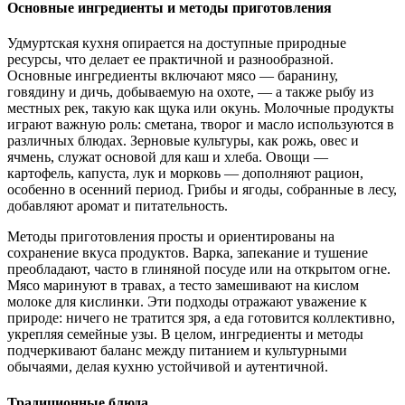
Основные ингредиенты и методы приготовления
Удмуртская кухня опирается на доступные природные
ресурсы, что делает ее практичной и разнообразной.
Основные ингредиенты включают мясо — баранину,
говядину и дичь, добываемую на охоте, — а также рыбу из
местных рек, такую как щука или окунь. Молочные продукты
играют важную роль: сметана, творог и масло используются в
различных блюдах. Зерновые культуры, как рожь, овес и
ячмень, служат основой для каш и хлеба. Овощи —
картофель, капуста, лук и морковь — дополняют рацион,
особенно в осенний период. Грибы и ягоды, собранные в лесу,
добавляют аромат и питательность.
Методы приготовления просты и ориентированы на
сохранение вкуса продуктов. Варка, запекание и тушение
преобладают, часто в глиняной посуде или на открытом огне.
Мясо маринуют в травах, а тесто замешивают на кислом
молоке для кислинки. Эти подходы отражают уважение к
природе: ничего не тратится зря, а еда готовится коллективно,
укрепляя семейные узы. В целом, ингредиенты и методы
подчеркивают баланс между питанием и культурными
обычаями, делая кухню устойчивой и аутентичной.
Традиционные блюда