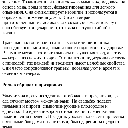
значение. Традиционный напиток — «кумышка», медовуха на
основе меда, воды и трав, ферментированная для легкого
опьянения. Она символизирует изобилие и используется в
обрядах для пожелания удачи. Кислый айран,
приготовленный из молока с закваской, освежает в жару и
способствует пищеварению, отражая пастушеский образ
жизни.
Травяные настои и чаи из липы, мяты или шиповника —
повседневные напитки, помогающие поддерживать здоровье.
В зимние месяцы готовят компоты из сушеных ягод, а летом
— морсы из свежих плодов. Эти напитки подчеркивают связь
с природой, где каждый ингредиент имеет целебные свойства.
Они часто сопровождают трапезы, добавляя уют и аромат к
семейным вечерам.
Роль в обрядах и праздниках
Удмуртская кухня неотделима от обрядов и праздников, где
еда служит мостом между мирами. На свадьбах подают
пельмени и пироги, символизирующие плодородие и
единство. Во время похорон готовят каши и лепешки для
поминовения предков. Праздник урожая включает пиршества
с мясными блюдами и напитками, благодарение за щедрость
земли.