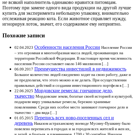
не всякий наполнитель одинаково нравится питомцам.
Поэтому при замене одного вида продукции на другой лучше
купить для эксперимента небольшую упаковку, внимательно
отслеживая реакцию кота. Если животное справляет нужду,
игнорируя лоток, значит, его содержимое ему неприятно.
Похожие записи
Особенности населения России
02.04.2023
Население России
– это огромная и многообразная масса людей, проживающих на
территории Российской Федерации. В настоящее время численность
населения России составляет около 146 миллионов […]
Преимущества инвестиций в недвижимость
06.09.2017
Большое количество людей ежедневно ходят на свою работу, даже и
не предполагая, что этого можно и не делать. При осуществлении
правильных действий и создании инвестиционного портфеля в […]
Мордовские ремесла: гончарное дело,
22.06.2025
ткачество
Мордовские земли, богатые своей историей и культурой,
подарили миру уникальные ремесла, бережно хранимые
поколениями. Среди них особое место занимают гончарное дело и
ткачество – два вида […]
Перепись всех ново-поселенных сел и
01.05.2015
деревень
Наказом астраханскому воеводе Мусину-Пушкину было
повелено переписать в городах и за городом всех жителей и жен их,
и детей, и братьев, и племянников. 1700 г 30 сентября. Наказом