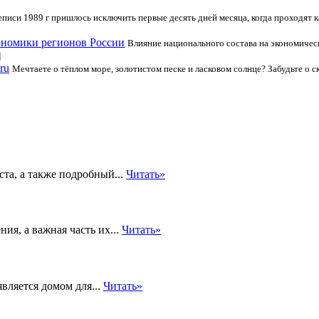
писи 1989 г пришлось исключить первые десять дней месяца, когда проходят 
кономики регионов России
Влияние национального состава на экономичес
]
ru
Мечтаете о тёплом море, золотистом песке и ласковом солнце? Забудьте о с
та, а также подробный...
Читать»
ия, а важная часть их...
Читать»
вляется домом для...
Читать»