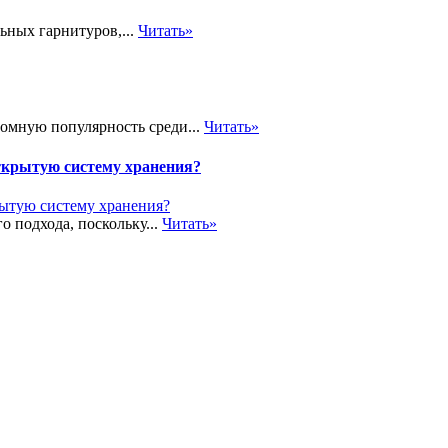
ьных гарнитуров,...
Читать»
громную популярность среди...
Читать»
ткрытую систему хранения?
о подхода, поскольку...
Читать»