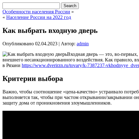
Особенности населения России
»
«
Население России на 2022 год
Как выбрать входную дверь
Опубликовано
02.04.2023
|
Автор:
admin
Входная дверь — это, во-первых,
внешнего несанкционированного воздействия. Как правило, вхо
в Рязани
https://www.dverirzn.ru/tovary/k-7387237-vkhodnyye_dver
Критерии выбора
Важно, чтобы соотношение «цена-качество» устраивало потреби
выполняется так, чтобы при частом открывании/закрывании о
защиту дома от проникновения злоумышленников.