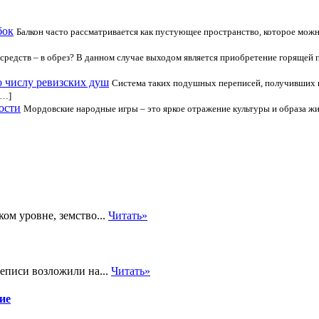
бок
Балкон часто рассматривается как пустующее пространство, которое можн
а средств – в обрез? В данном случае выходом является приобретение горящей 
о числу ревизских душ
Система таких подушных переписей, получивших н
[…]
ости
Мордовские народные игры – это яркое отражение культуры и образа жиз
ком уровне, земство...
Читать»
еписи возложили на...
Читать»
ие