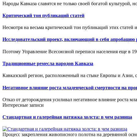
Народы Кавказа славятся не только своей богатой культурой, н
Критический тон публикаций статей
Несмотря на весьма критический тон публикаций этих статей и 
Исследовательский проект, включающий в себя апробацию 
Поэтому Управление Всесоюзной переписи населения еще в 196
Традиционные ремесла народов Кавказа
Кавказский регион, расположенный на стыке Европы и Азии, с
Негативное влияние роста младенческой смертности на про
Отказ от деторождения усиливал негативное влияние роста мла
Интересные записи
Стандартная и галерейная натяжка холста: в чем разница
Процесс закрепления живописного полотна на деревянной осно