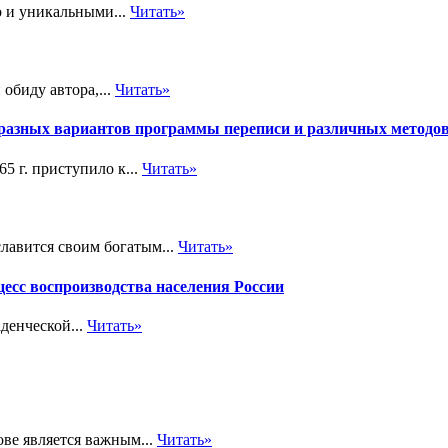
о и уникальными...
Читать»
обиду автора,...
Читать»
разных вариантов программы переписи и различных методов
5 г. приступило к...
Читать»
лавится своим богатым...
Читать»
цесс воспроизводства населения России
денческой...
Читать»
ве является важным...
Читать»