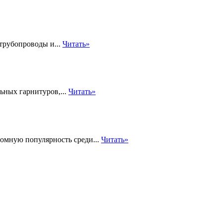
трубопроводы и...
Читать»
ьных гарнитуров,...
Читать»
громную популярность среди...
Читать»