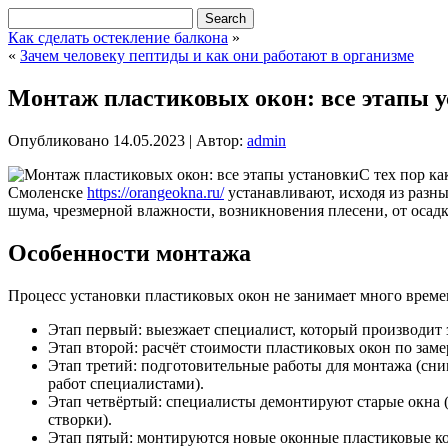
Как сделать остекление балкона
»
«
Зачем человеку пептиды и как они работают в организме
Монтаж пластиковых окон: все этапы 
Опубликовано
14.05.2023
|
Автор:
admin
С тех пор ка
Смоленске
https://orangeokna.ru/
устанавливают, исходя из разны
шума, чрезмерной влажности, возникновения плесени, от осадк
Особенности монтажа
Процесс установки пластиковых окон не занимает много времен
Этап первый: выезжает специалист, который производит 
Этап второй: расчёт стоимости пластиковых окон по зам
Этап третий: подготовительные работы для монтажа (сни
работ специалистами).
Этап четвёртый: специалисты демонтируют старые окна 
створки).
Этап пятый: монтируются новые оконные пластиковые ко