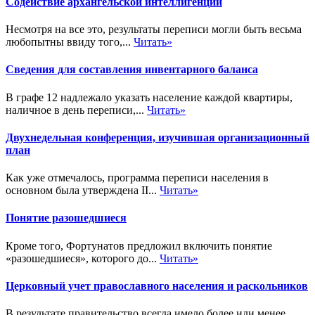
Содействие архангельской интеллигенции
Несмотря на все это, результаты переписи могли быть весьма
любопытны ввиду того,...
Читать»
Сведения для составления инвентарного баланса
В графе 12 надлежало указать население каждой квартиры,
наличное в день переписи,...
Читать»
Двухнедельная конференция, изучившая организационный
план
Как уже отмечалось, программа переписи населения в
основном была утверждена II...
Читать»
Понятие разошедшиеся
Кроме того, Фортунатов предложил включить понятие
«разошедшиеся», которого до...
Читать»
Церковный учет православного населения и раскольников
В результате правительство всегда имело более или менее