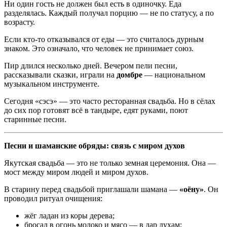
Ни один гость не должен был есть в одиночку. Еда
разделялась. Каждый получал порцию — не по статусу, а по
возрасту.
Если кто-то отказывался от еды — это считалось дурным
знаком. Это означало, что человек не принимает союз.
Пир длился несколько дней. Вечером пели песни,
рассказывали сказки, играли на
домбре
— национальном
музыкальном инструменте.
Сегодня «сэсэ» — это часто ресторанная свадьба. Но в сёлах
до сих пор готовят всё в тандыре, едят руками, поют
старинные песни.
Песни и шаманские обряды: связь с миром духов
Якутская свадьба — это не только земная церемония. Она —
мост между миром людей и миром духов.
В старину перед свадьбой приглашали шамана —
«оёну»
. Он
проводил ритуал очищения:
жёг ладан из коры дерева;
бросал в огонь молоко и мясо — в дар духам;