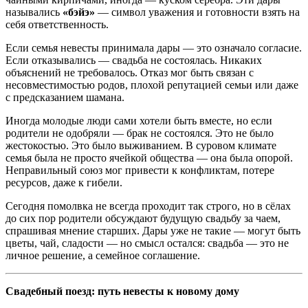
назывались
«бэйэ»
— символ уважения и готовности взять на
себя ответственность.
Если семья невесты принимала дары — это означало согласие.
Если отказывались — свадьба не состоялась. Никаких
объяснений не требовалось. Отказ мог быть связан с
несовместимостью родов, плохой репутацией семьи или даже
с предсказанием шамана.
Иногда молодые люди сами хотели быть вместе, но если
родители не одобряли — брак не состоялся. Это не было
жестокостью. Это было выживанием. В суровом климате
семья была не просто ячейкой общества — она была опорой.
Неправильный союз мог привести к конфликтам, потере
ресурсов, даже к гибели.
Сегодня помолвка не всегда проходит так строго, но в сёлах
до сих пор родители обсуждают будущую свадьбу за чаем,
спрашивая мнение старших. Дары уже не такие — могут быть
цветы, чай, сладости — но смысл остался: свадьба — это не
личное решение, а семейное соглашение.
Свадебный поезд: путь невесты к новому дому