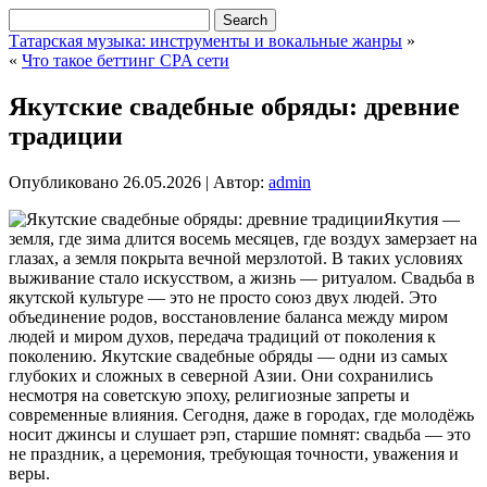
Татарская музыка: инструменты и вокальные жанры
»
«
Что такое беттинг CPA сети
Якутские свадебные обряды: древние
традиции
Опубликовано
26.05.2026
|
Автор:
admin
Якутия —
земля, где зима длится восемь месяцев, где воздух замерзает на
глазах, а земля покрыта вечной мерзлотой. В таких условиях
выживание стало искусством, а жизнь — ритуалом. Свадьба в
якутской культуре — это не просто союз двух людей. Это
объединение родов, восстановление баланса между миром
людей и миром духов, передача традиций от поколения к
поколению.
Якутские свадебные обряды — одни из самых
глубоких и сложных в северной Азии. Они сохранились
несмотря на советскую эпоху, религиозные запреты и
современные влияния. Сегодня, даже в городах, где молодёжь
носит джинсы и слушает рэп, старшие помнят: свадьба — это
не праздник, а церемония, требующая точности, уважения и
веры.