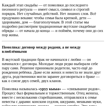
Каждый этап свадьбы — от помолвки до последнего
песенного ритуала — имеет смысл, символ и строгий
порядок. Нет случайных действий. Нет лишних слов. Всё
продумано веками: чтобы семья была крепкой, дети —
здоровыми, дом — благополучным. В этой статье мы
подробно рассмотрим традиционные якутские свадебные
обряды — от начала до конца — и поймём, почему они до сих
пор живы.
Помолвка: договор между родами, а не между
влюблёнными
В якутской традиции брак не начинался с любви — он
начинался с договора. Молодые люди редко выбирали себе
пару сами. Решение принимали родители, часто ещё до
рождения ребёнка. Даже если жених и невеста не знали друг
друга, родственники могли заранее договориться о браке —
как о союзе двух семей, двух кланов.
Помолвка называлась
«уруу кыыа»
— «связывание родов».
Процесс был формальным и торжественным. Отец жениха,
вместе с несколькими старейшинами, отправлялся к семье
невесты с дарами: конским седлом, шкурами, мешками муки,
чайными кирпичами, иногда — куском серебра. Эти дары