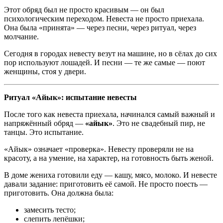
Этот обряд был не просто красивым — он был
психологическим переходом. Невеста не просто приехала.
Она была «принята» — через песни, через ритуал, через
молчание.
Сегодня в городах невесту везут на машине, но в сёлах до сих
пор используют лошадей. И песни — те же самые — поют
женщины, стоя у двери.
Ритуал «Айык»: испытание невесты
После того как невеста приехала, начинался самый важный и
напряжённый обряд —
«айык»
. Это не свадебный пир, не
танцы. Это испытание.
«Айык» означает «проверка». Невесту проверяли не на
красоту, а на умение, на характер, на готовность быть женой.
В доме жениха готовили еду — кашу, мясо, молоко. И невесте
давали задание: приготовить её самой. Не просто поесть —
приготовить. Она должна была:
замесить тесто;
слепить лепёшки;