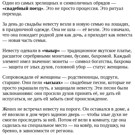
Один из самых зрелищных и символичных обрядов —
«свадебный поезд»
. Это не просто процессия. Это ритуал
перехода.
За день до свадьбы невесту везли в новую семью на лошадях,
в праздничной одежде. Она не шла — её везли. Это означало,
что она покидает родной дом как дочь, а приходит как невеста
— новая часть семьи.
Невесту одевали в
«чыыр»
— традиционное якутское платье,
расшитое серебряными монетами, бусами, бахромой. Каждый
элемент имел значение: монеты — символ богатства, бахрома
— защита от злых духов, головной убор — статус женщины.
Сопровождали её женщины — родственницы, подруги,
старшие. Они пели
«ысыах»
— свадебные песни, которые не
просто украшали путь, а защищали невесту. Эти песни были
заклинаниями: они просили духов принять её, не дать ей
испугаться, не дать ей забыть своё происхождение.
Жених не встречал невесту на пороге. Он оставался в доме, а
её ввозили в дом через заднюю дверь — чтобы злые духи не
смогли проследить за ней. Потом её вели в комнату, где она
садилась на специальное место — на ковёр, на подушку, на
бревно, в зависимости от региона.