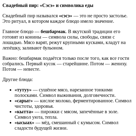
Свадебный пир: «Сэсэ» и символика еды
Свадебный пир назывался
«сэсэ»
— это не просто застолье.
Это ритуал, в котором каждое блюдо имело значение.
Главное блюдо —
бешбармак
. В якутской традиции его
готовят из конины — символа силы, свободы, связи с
лошадью. Мясо варят, режут крупными кусками, кладут на
лепёшку, заливают бульоном.
Важно: бешбармак подаётся только после того, как все гости
собрались. Первый кусок — старейшине. Потом — жениху.
Потом — невесте.
Другие блюда:
«тутуу»
— сушёное мясо, нарезанное тонкими
полосками. Символ выживания, долговечности.
«сарыг»
— кислое молоко, ферментированное. Символ
чистоты, здоровья.
«кытта»
— пирожки с мясом, запечённые в золе.
Символ уюта, тепла.
«ысыах»
— мёд, смешанный с кумысом. Символ
сладости будущей жизни.