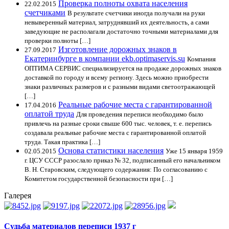
Проверка полноты охвата населения
22.02.2015
счетчиками
В результате счетчики иногда получали на руки
невыверенный материал, затруднявший их деятельность, а сами
заведующие не располагали достаточно точными материалами для
проверки полноты […]
Изготовление дорожных знаков в
27.09.2017
Екатеринбурге в компании ekb.optimaservis.su
Компания
ОПТИМА СЕРВИС специализируется на продаже дорожных знаков
доставкой по городу и всему региону. Здесь можно приобрести
знаки различных размеров и с разными видами светоотражающей
[…]
Реальные рабочие места с гарантированной
17.04.2016
оплатой труда
Для проведения переписи необходимо было
привлечь на разные сроки свыше 600 тыс. человек, т. е. перепись
создавала реальные рабочие места с гарантированной оплатой
труда. Такая практика […]
Основа статистики населения
02.05.2015
Уже 15 января 1959
г. ЦСУ СССР разослало приказ № 32, подписанный его начальником
В. Н. Старовским, следующего содержания: По согласованию с
Комитетом государственной безопасности при […]
Галерея
Судьба материалов переписи 1937 г