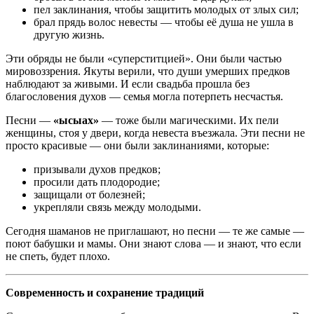
пел заклинания, чтобы защитить молодых от злых сил;
брал прядь волос невесты — чтобы её душа не ушла в
другую жизнь.
Эти обряды не были «суперститцией». Они были частью
мировоззрения. Якуты верили, что души умерших предков
наблюдают за живыми. И если свадьба прошла без
благословения духов — семья могла потерпеть несчастья.
Песни —
«ысыах»
— тоже были магическими. Их пели
женщины, стоя у двери, когда невеста въезжала. Эти песни не
просто красивые — они были заклинаниями, которые:
призывали духов предков;
просили дать плодородие;
защищали от болезней;
укрепляли связь между молодыми.
Сегодня шаманов не приглашают, но песни — те же самые —
поют бабушки и мамы. Они знают слова — и знают, что если
не спеть, будет плохо.
Современность и сохранение традиций