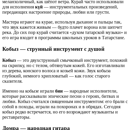
меланхоличный, как шёпот ветра. Курай часто использовали
для исполнения
күй
— инструментальных произведений,
передающих настроение природы, любви или грусти.
Мастера играют на курае, используя дыхание и пальцы так,
что звук кажется живым — будто плачет ворона или шепчет
река. До сих пор курай считается «духом татарской музыки» и
его игра входит в программы школьных уроков в Татарстане.
Кобыз
— струнный инструмент с душой
Кобыз
— это двухструнный смычковый инструмент, похожий
на скрипку, но с телом, обтянутым кожей. Его изготавливали
из дерева, конского волоса и козьей кожи. Звук кобыза
глубокий, немного хрипловатый — как голос старого
сказителя.
Именно на кобызе играли
бии
— народные исполнители,
которые рассказывали эпические песни о героях, битвах и
любви. Кобыз считался священным инструментом: его брали с
собой в походы, играли на похоронах и в обрядах. Сегодня
кобыз редко встречается, но его возрождают музыканты и
реставраторы.
Домра
— народная гитара