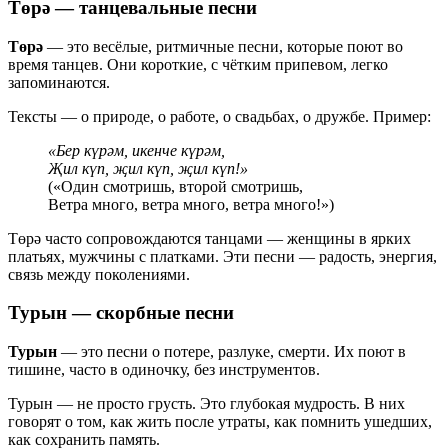
Төрә
— танцевальные песни
Төрә
— это весёлые, ритмичные песни, которые поют во
время танцев. Они короткие, с чётким припевом, легко
запоминаются.
Тексты — о природе, о работе, о свадьбах, о дружбе. Пример:
«Бер күрәм, икенче күрәм,
Җил күп, җил күп, җил күп!»
(«Один смотришь, второй смотришь,
Ветра много, ветра много, ветра много!»)
Төрә часто сопровождаются танцами — женщины в ярких
платьях, мужчины с платками. Эти песни — радость, энергия,
связь между поколениями.
Турын
— скорбные песни
Турын
— это песни о потере, разлуке, смерти. Их поют в
тишине, часто в одиночку, без инструментов.
Турын — не просто грусть. Это глубокая мудрость. В них
говорят о том, как жить после утраты, как помнить ушедших,
как сохранить память.