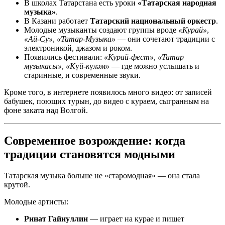
В школах Татарстана есть уроки
«Татарская народная
музыка»
.
В Казани работает
Татарский национальный оркестр
.
Молодые музыканты создают группы вроде
«Курай»
,
«Ай-Су»
,
«Татар-Музыка»
— они сочетают традиции с
электроникой, джазом и роком.
Появились фестивали:
«Курай-фест»
,
«Татар
музыкасы»
,
«Күй-күләм»
— где можно услышать и
старинные, и современные звуки.
Кроме того, в интернете появилось много видео: от записей
бабушек, поющих турын, до видео с кураем, сыгранным на
фоне заката над Волгой.
Современное возрождение: когда
традиции становятся модными
Татарская музыка больше не «старомодная» — она стала
крутой.
Молодые артисты:
Ринат Гайнуллин
— играет на курае и пишет