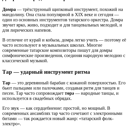
Домра
— трёхструнный щипковый инструмент, похожий на
мандолину. Она стала популярной в XIX веке и сегодня —
один из основных инструментов татарского оркестра. Домра
звучит ярко, живо, подходит и для танцевальных мелодий, и
для лирических напевов.
В отличие от курай и кобыза, домра легко учить — поэтому её
часто используют в музыкальных школах. Многие
современные татарские композиторы пишут для домры
симфонические произведения, соединяя народную мелодию с
классической музыкой.
Тар
— ударный инструмент ритма
Тар
— это деревянный барабан с кожаной поверхностью. Его
бьют пальцами или палочками, создавая ритм для танцев и
песен. Тар часто сопровождает
төрә
— народные танцы, и
используется в свадебных обрядах.
Его звук — как сердцебиение: простой, но мощный. В
современных ансамблях тар часто сочетают с электронными
битами — так рождается новый жанр: «татарский фолк-
электро».