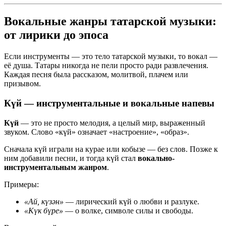
Вокальные жанры татарской музыки:
от лирики до эпоса
Если инструменты — это тело татарской музыки, то вокал —
её душа. Татары никогда не пели просто ради развлечения.
Каждая песня была рассказом, молитвой, плачем или
призывом.
Күй
— инструментальные и вокальные напевы
Күй
— это не просто мелодия, а целый мир, выраженный
звуком. Слово «күй» означает «настроение», «образ».
Сначала күй играли на курае или кобызе — без слов. Позже к
ним добавили песни, и тогда күй стал
вокально-
инструментальным жанром
.
Примеры:
«Ай, күзән»
— лирический күй о любви и разлуке.
«Күк бүре»
— о волке, символе силы и свободы.