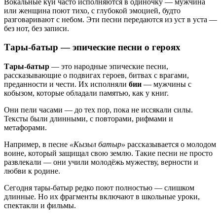
Вокальные күй часто исполняются в одиночку — мужчина
или женщина поют тихо, с глубокой эмоцией, будто
разговаривают с небом. Эти песни передаются из уст в уста —
без нот, без записи.
Тары-батыр
— эпические песни о героях
Тары-батыр
— это народные эпические песни,
рассказывающие о подвигах героев, битвах с врагами,
преданности и чести. Их исполняли
бии
— мужчины с
кобызом, которые обладали памятью, как у книг.
Они пели часами — до тех пор, пока не иссякали силы.
Тексты были длинными, с повторами, рифмами и
метафорами.
Например, в песне
«Кызыл батыр»
рассказывается о молодом
воине, который защищал свою землю. Такие песни не просто
развлекали — они учили молодёжь мужеству, верности и
любви к родине.
Сегодня тары-батыр редко поют полностью — слишком
длинные. Но их фрагменты включают в школьные уроки,
спектакли и фильмы.