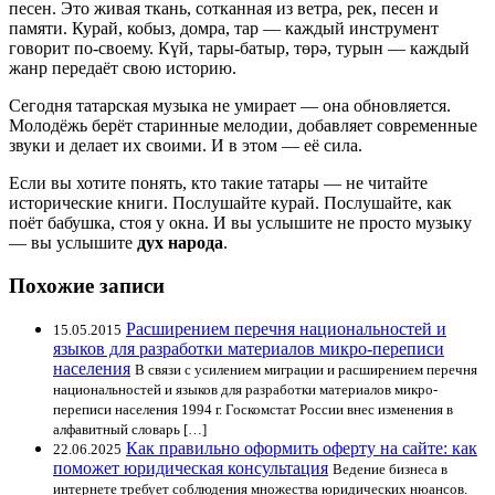
песен. Это живая ткань, сотканная из ветра, рек, песен и
памяти. Курай, кобыз, домра, тар — каждый инструмент
говорит по-своему. Күй, тары-батыр, төрә, турын — каждый
жанр передаёт свою историю.
Сегодня татарская музыка не умирает — она обновляется.
Молодёжь берёт старинные мелодии, добавляет современные
звуки и делает их своими. И в этом — её сила.
Если вы хотите понять, кто такие татары — не читайте
исторические книги. Послушайте курай. Послушайте, как
поёт бабушка, стоя у окна. И вы услышите не просто музыку
— вы услышите
дух народа
.
Похожие записи
Расширением перечня национальностей и
15.05.2015
языков для разработки материалов микро-переписи
населения
В связи с усилением миграции и расширением перечня
национальностей и языков для разработки материалов микро-
переписи населения 1994 г. Госкомстат России внес изменения в
алфавитный словарь […]
Как правильно оформить оферту на сайте: как
22.06.2025
поможет юридическая консультация
Ведение бизнеса в
интернете требует соблюдения множества юридических нюансов.