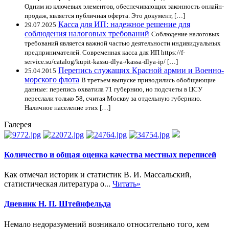
Одним из ключевых элементов, обеспечивающих законность онлайн-
продаж, является публичная оферта. Это документ, […]
Касса для ИП: надежное решение для
29.07.2025
соблюдения налоговых требований
Соблюдение налоговых
требований является важной частью деятельности индивидуальных
предпринимателей. Современная касса для ИП https://f-
service.su/catalog/kupit-kassu-dlya-/kassa-dlya-ip/ […]
Перепись служащих Красной армии и Военно-
25.04.2015
морского флота
В третьем выпуске приводились обобщающие
данные: перепись охватила 71 губернию, но подсчеты в ЦСУ
переслали только 58, считая Москву за отдельную губернию.
Наличное население этих […]
Галерея
Количество и общая оценка качества местных переписей
Как отмечал историк и статистик В. И. Массальский,
статистическая литература о...
Читать»
Дневник Н. П. Штейнфельда
Немало недоразумений возникало относительно того, кем