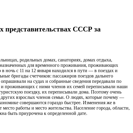
их представительствах СССР за
льницах, родильных домах, санаториях, домах отдыха,
едназначенных для временного проживания, проживающих
 в ночь с 11 на 12 января
находился в пути — в поездах и
льные бригады счетчиков: пассажиров поездов дальнего
 опрашивали на судах и собранные сведения передавали по
й, и проживающих с ними членов их семей переписывали наши
 туристскую поездку, их переписывали дома. Поэтому очень
и других взрослых членов семьи. О людях, которые почему —
кономике совершаются гораздо быстрее. Изменения же в
 место работы и место жительства. Население города, области,
олжна быть приурочена к определенной дате.