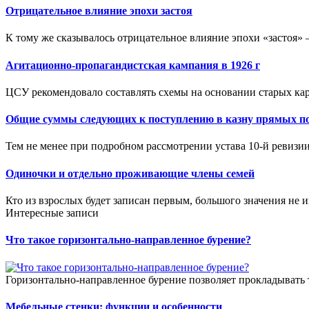
Отрицательное влияние эпохи застоя
К тому же сказывалось отрицательное влияние эпохи «застоя» 
Агитационно-пропагандистская кампания в 1926 г
ЦСУ рекомендовало составлять схемы на основании старых кар
Общие суммы следующих к поступлению в казну прямых под
Тем не менее при подробном рассмотрении устава 10-й ревизии
Одиночки и отдельно проживающие члены семей
Кто из взрослых будет записан первым, большого значения не и
Интересные записи
Что такое горизонтально-направленное бурение?
Горизонтально-направленное бурение позволяет прокладывать 
Мебельные стенки: функции и особенности