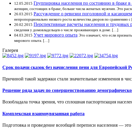
Группировка населения по состоянию в браке в 
12.05.2015
женщин, состоящих в браке, больше числа женатых мужчин. Это рас
Рассуждение о ревизии поголовной и касающем
26.03.2015
непропорционально низкого роста количества дворов по сравнению с
Перспективные расчеты населения и трудовых 
20.02.2015
сведения у домовладельцев о числе проживающих в доме. […]
Учет мирового опыта
04.03.2015
Это означает, что если призна
мирового опыта. […]
Галерея
Срок подачи сказок без начисления пени для Европейской Р
Причиной такой задержки стали значительные изменения в числ
Решение ряда задач по совершенствованию демографическ
Возобладала точка зрения, что сплошная паспортизация населен
Комплексная взаимоувязанная работа
Подготовка и проведение всеобщей переписи населения — это 