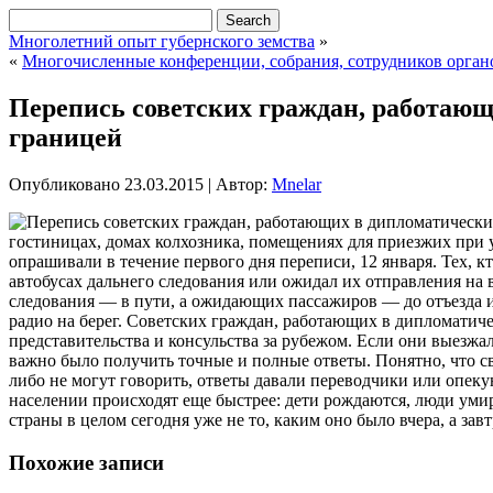
Многолетний опыт губернского земства
»
«
Многочисленные конференции, собрания, сотрудников орган
Перепись советских граждан, работающ
границей
Опубликовано
23.03.2015
|
Автор:
Mnelar
гостиницах, домах колхозника, помещениях для приезжих при
опрашивали в течение первого дня переписи, 12 января. Тех, кто
автобусах дальнего следования или ожидал их отправления на 
следования — в пути, а ожидающих пассажиров — до отъезда и
радио на берег. Советских граждан, работающих в дипломатич
представительства и консульства за рубежом. Если они выезжа
важно было получить точные и полные ответы. Понятно, что с
либо не могут говорить, ответы давали переводчики или опек
населении происходят еще быстрее: дети рождаются, люди умира
страны в целом сегодня уже не то, каким оно было вчера, а зав
Похожие записи