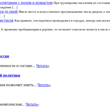
сочетании с полом и возрастом
При группировке населения по состоянию
хождение […]
ся до оной
Имело место и искусственное преуменьшение числа дворов, о че
 […]
ресурсов
Как правило, эти переписи проводились в городах, иногда они носи
ть А. временно пребывающим в деревне, то он может совсем не попасть в числ
оссии
енности и составе...
Читать»
ой политики
ия позволяет иметь...
Читать»
комплексная...
Читать»