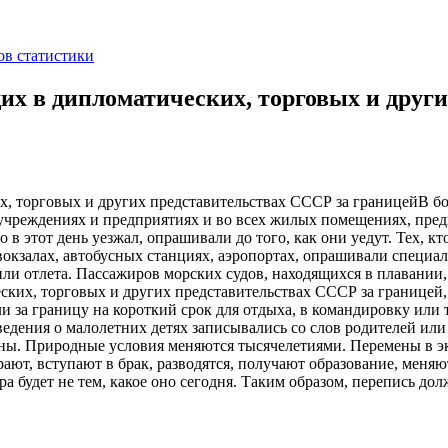
ов статистики
их в дипломатических, торговых и друг
В бо
 учреждениях и предприятиях и во всех жилых помещениях, пр
 в этот день уезжал, опрашивали до того, как они уедут. Тех, кто
вокзалах, автобусных станциях, аэропортах, опрашивали специа
ли отлета. Пассажиров морских судов, находящихся в плавании,
еских, торговых и других представительствах СССР за границе
ли за границу на короткий срок для отдыха, в командировку или
ведения о малолетних детях записывались со слов родителей ил
уны. Природные условия меняются тысячелетиями. Перемены в э
ют, вступают в брак, разводятся, получают образование, меняют
тра будет не тем, какое оно сегодня. Таким образом, перепись д