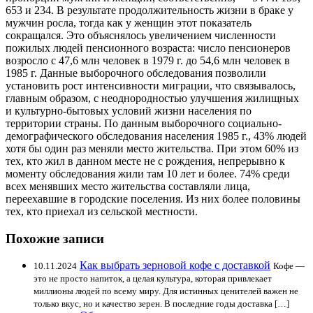
653 и 234. В результате продолжительность жизни в браке у
мужчин росла, тогда как у женщин этот показатель
сокращался. Это объяснялось увеличением численности
пожилых людей пенсионного возраста: число пенсионеров
возросло с 47,6 млн человек в 1979 г. до 54,6 млн человек в
1985 г. Данные выборочного обследования позволили
установить рост интенсивности миграции, что связывалось,
главным образом, с неоднородностью улучшения жилищных
и культурно-бытовых условий жизни населения по
территории страны. По данным выборочного социально-
демографического обследования населения 1985 г., 43% людей
хотя бы один раз меняли место жительства. При этом 60% из
тех, кто жил в данном месте не с рождения, непрерывно к
моменту обследования жили там 10 лет и более. 74% среди
всех менявших место жительства составляли лица,
переехавшие в городские поселения. Из них более половины
тех, кто приехал из сельской местности.
Похожие записи
Как выбрать зерновой кофе с доставкой
10.11.2024
Кофе —
это не просто напиток, а целая культура, которая привлекает
миллионы людей по всему миру. Для истинных ценителей важен не
только вкус, но и качество зерен. В последние годы доставка […]