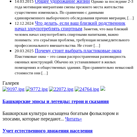
Общее удорожание жизни
14.03.2015
Однако за последние 2-3
года мотивация мигрантами смены прежнего места жительства
существенно изменилась. По сравнению с данными
единовременного выборочного обследования причин миграции, […]
Что делать, если ваш близкий родственник
12.12.2024
начал злоупотреблять спиртным
Заметив, что ваш близкий
человек начал злоупотреблять спиртными напитками, важно
понимать: это серьёзная проблема, требующая незамедлительного
профессионального вмешательства. Не стоит […]
Почему стоит выбрать пластиковые окна
20.03.2025
Пластиковые окна – это самая распространенная разновидность
оконных конструкций. Обычно их устанавливают в жилых
помещениях и общественных зданиях. При сравнительно невысокой
стоимости они […]
Галерея
Башкирские эпосы и легенды: герои и сказания
Башкирская культура насыщена богатым фольклором и
эпосами, которые передают...
Читать»
Учет естественного движения населения