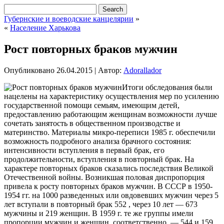
Губернские и воеводские канцелярии
»
«
Население Харькова
Рост повторных браков мужчин
Опубликовано
26.04.2015
|
Автор:
Adorallador
Итоги обследования были
нацелены на характеристику осуществления мер по усилению
государственной помощи семьям, имеющим детей,
предоставлению работающим женщинам возможности лучше
сочетать занятость в общественном производстве и
материнство. Материалы микро-переписи 1985 г. обеспечили
возможность подробного анализа брачного состояния:
интенсивности вступления в первый брак, его
продолжительности, вступления
в повторный брак. На
характере повторных браков сказались последствия Великой
Отечественной войны. Возникшая половая диспропорция
привела к росту повторных браков мужчин. В СССР в 1950-
1954 гг. на 1000 разведенных или овдовевших мужчин через 5
лет вступали в повторный брак 552 , через 10 лет — 673
мужчины и 219 женщин. В 1959 г. те же группы имели
пропорции мужчин и женщин, соответственно, — 544 и 159,