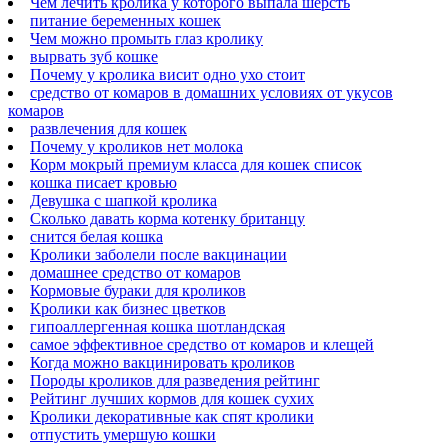
Чем лечить кролика у которого выпала шерсть
питание беременных кошек
Чем можно промыть глаз кролику
вырвать зуб кошке
Почему у кролика висит одно ухо стоит
средство от комаров в домашних условиях от укусов
комаров
развлечения для кошек
Почему у кроликов нет молока
Корм мокрый премиум класса для кошек список
кошка писает кровью
Девушка с шапкой кролика
Сколько давать корма котенку британцу
снится белая кошка
Кролики заболели после вакцинации
домашнее средство от комаров
Кормовые бураки для кроликов
Кролики как бизнес цветков
гипоаллергенная кошка шотландская
самое эффективное средство от комаров и клещей
Когда можно вакцинировать кроликов
Породы кроликов для разведения рейтинг
Рейтинг лучших кормов для кошек сухих
Кролики декоративные как спят кролики
отпустить умершую кошки