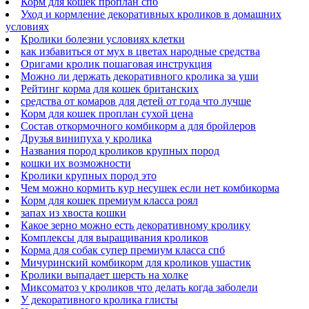
Корм для кошек проплан спб
Уход и кормление декоративных кроликов в домашних
условиях
Кролики болезни условиях клетки
как избавиться от мух в цветах народные средства
Оригами кролик пошаговая инструкция
Можно ли держать декоративного кролика за уши
Рейтинг корма для кошек британских
средства от комаров для детей от года что лучше
Корм для кошек проплан сухой цена
Состав откормочного комбикорм а для бройлеров
Друзья винипуха у кролика
Названия пород кроликов крупных пород
кошки их возможности
Кролики крупных пород это
Чем можно кормить кур несушек если нет комбикорма
Корм для кошек премиум класса роял
запах из хвоста кошки
Какое зерно можно есть декоративному кролику
Комплексы для выращивания кроликов
Корма для собак супер премиум класса спб
Мичуринский комбикорм для кроликов ушастик
Кролики выпадает шерсть на холке
Миксоматоз у кроликов что делать когда заболели
У декоративного кролика глисты