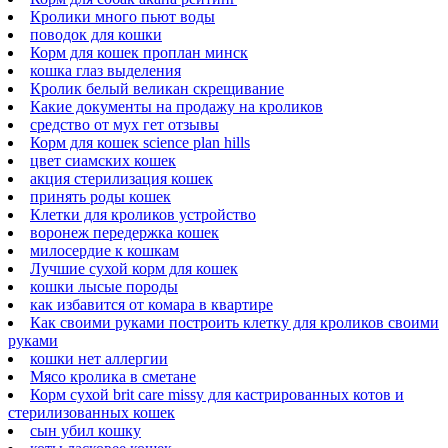
Кролики много пьют воды
поводок для кошки
Корм для кошек проплан минск
кошка глаз выделения
Кролик белый великан скрещивание
Какие документы на продажу на кроликов
средство от мух гет отзывы
Корм для кошек science plan hills
цвет сиамских кошек
акция стерилизация кошек
принять роды кошек
Клетки для кроликов устройство
воронеж передержка кошек
милосердие к кошкам
Лучшие сухой корм для кошек
кошки лысые породы
как избавится от комара в квартире
Как своими руками построить клетку для кроликов своими
руками
кошки нет аллергии
Мясо кролика в сметане
Корм сухой brit care missy для кастрированных котов и
стерилизованных кошек
сын убил кошку