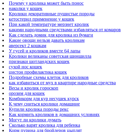
Почему у кролика может быть понос
наколки у кошек
Кролики декоративные пушистые породы
кетостерил применение у кошек
При какой температуре мерзнет кролик
какими народными средствами избавляться от комаров
Как сделать домик для кролика из бумаги
Какие овощи нельзя давать кроликам
аверсект 2 кошкам
У гусей и кроликов вместе 64 лапы
Кролики великаны советская шиншилла
признаки шотландских кошек
сухой нос кошек
цистон профилактика кошек
Подробные схемы клеток для кроликов
как избавиться от мух в квартире народные средства
Весы и кролик гороскоп
орозим для кошек
Комбикорм для кур несушек курск
К чему сниться кролики домашние
Купили кролика породы рекс
Как кормить кроликов в домашних условиях
Могут ли кролики думать
Сколько варят кролика для ребенка
Корм пурина для бройлеров цыплят