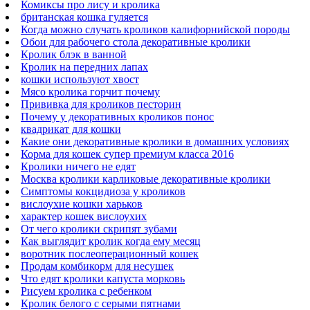
Комиксы про лису и кролика
британская кошка гуляется
Когда можно случать кроликов калифорнийской породы
Обои для рабочего стола декоративные кролики
Кролик блэк в ванной
Кролик на передних лапах
кошки используют хвост
Мясо кролика горчит почему
Прививка для кроликов песторин
Почему у декоративных кроликов понос
квадрикат для кошки
Какие они декоративные кролики в домашних условиях
Корма для кошек супер премиум класса 2016
Кролики ничего не едят
Москва кролики карликовые декоративные кролики
Симптомы кокцидиоза у кроликов
вислоухие кошки харьков
характер кошек вислоухих
От чего кролики скрипят зубами
Как выглядит кролик когда ему месяц
воротник послеоперационный кошек
Продам комбикорм для несушек
Что едят кролики капуста морковь
Рисуем кролика с ребенком
Кролик белого с серыми пятнами