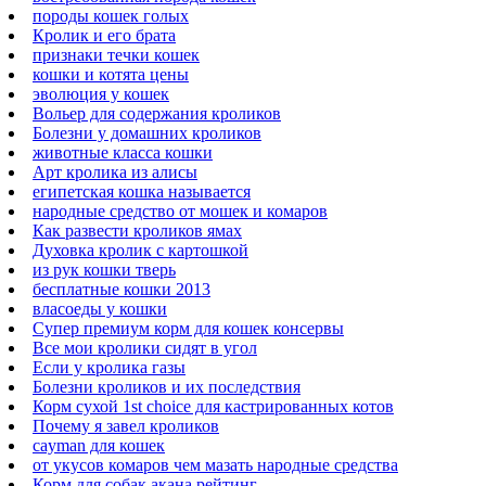
породы кошек голых
Кролик и его брата
признаки течки кошек
кошки и котята цены
эволюция у кошек
Вольер для содержания кроликов
Болезни у домашних кроликов
животные класса кошки
Арт кролика из алисы
египетская кошка называется
народные средство от мошек и комаров
Как развести кроликов ямах
Духовка кролик с картошкой
из рук кошки тверь
бесплатные кошки 2013
власоеды у кошки
Супер премиум корм для кошек консервы
Все мои кролики сидят в угол
Если у кролика газы
Болезни кроликов и их последствия
Корм сухой 1st choice для кастрированных котов
Почему я завел кроликов
cayman для кошек
от укусов комаров чем мазать народные средства
Корм для собак акана рейтинг