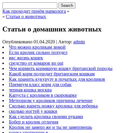
Как проходит приём нарколога
»
«
Статьи о животных
Статьи о домашних животных
Опубликовано
01.04.2020
|
Автор:
admin
Что можно кроликам зимой
Если кролик сильно похудел
ввс жизнь кошек
средство от комаров go out
Чем кормить кормящую кошку британской породы
Какой корм подходит британским кошкам
Как хранить кукурузу в початках для кроликов
Премиум класс корм для собак
черная кошка москва
Капуста с кроликом в скороварке
Метеоризм у кроликов причины лечение
Сколько варить ножку кролика для ребенка
сколько ногтей у кошки
Как сделать кролика своими руками
Бобер и кролик отличия
Кролик не замерз же и ты не замерзнешь
кошка уротропин в