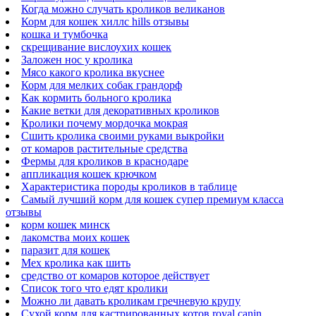
Когда можно случать кроликов великанов
Корм для кошек хиллс hills отзывы
кошка и тумбочка
скрещивание вислоухих кошек
Заложен нос у кролика
Мясо какого кролика вкуснее
Корм для мелких собак грандорф
Как кормить больного кролика
Какие ветки для декоративных кроликов
Кролики почему мордочка мокрая
Сшить кролика своими руками выкройки
от комаров растительные средства
Фермы для кроликов в краснодаре
аппликация кошек крючком
Характеристика породы кроликов в таблице
Самый лучший корм для кошек супер премиум класса
отзывы
корм кошек минск
лакомства моих кошек
паразит для кошек
Мех кролика как шить
средство от комаров которое действует
Список того что едят кролики
Можно ли давать кроликам гречневую крупу
Сухой корм для кастрированных котов royal canin