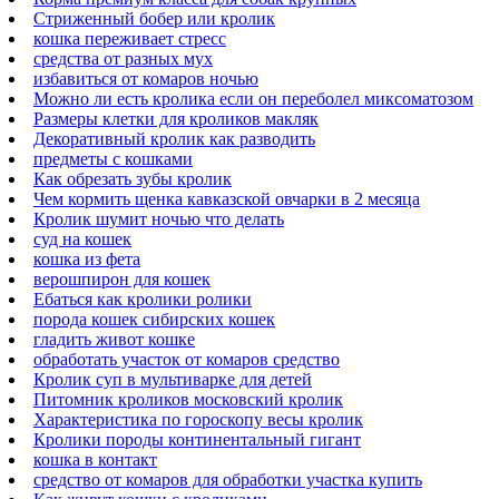
Стриженный бобер или кролик
кошка переживает стресс
средства от разных мух
избавиться от комаров ночью
Можно ли есть кролика если он переболел миксоматозом
Размеры клетки для кроликов макляк
Декоративный кролик как разводить
предметы с кошками
Как обрезать зубы кролик
Чем кормить щенка кавказской овчарки в 2 месяца
Кролик шумит ночью что делать
суд на кошек
кошка из фета
верошпирон для кошек
Ебаться как кролики ролики
порода кошек сибирских кошек
гладить живот кошке
обработать участок от комаров средство
Кролик суп в мультиварке для детей
Питомник кроликов московский кролик
Характеристика по гороскопу весы кролик
Кролики породы континентальный гигант
кошка в контакт
средство от комаров для обработки участка купить