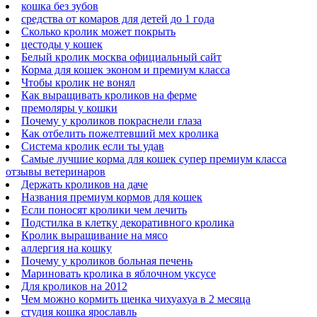
кошка без зубов
средства от комаров для детей до 1 года
Сколько кролик может покрыть
цестоды у кошек
Белый кролик москва официальный сайт
Корма для кошек эконом и премиум класса
Чтобы кролик не вонял
Как выращивать кроликов на ферме
премоляры у кошки
Почему у кроликов покраснели глаза
Как отбелить пожелтевший мех кролика
Система кролик если ты удав
Самые лучшие корма для кошек супер премиум класса
отзывы ветеринаров
Держать кроликов на даче
Названия премиум кормов для кошек
Если поносят кролики чем лечить
Подстилка в клетку декоративного кролика
Кролик выращивание на мясо
аллергия на кошку
Почему у кроликов больная печень
Мариновать кролика в яблочном уксусе
Для кроликов на 2012
Чем можно кормить щенка чихуахуа в 2 месяца
студия кошка ярославль