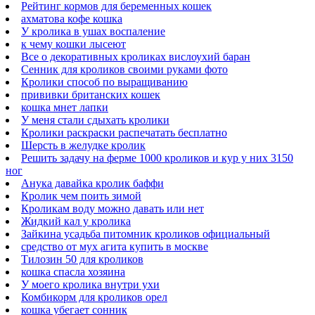
Рейтинг кормов для беременных кошек
ахматова кофе кошка
У кролика в ушах воспаление
к чему кошки лысеют
Все о декоративных кроликах вислоухий баран
Сенник для кроликов своими руками фото
Кролики способ по выращиванию
прививки британских кошек
кошка мнет лапки
У меня стали сдыхать кролики
Кролики раскраски распечатать бесплатно
Шерсть в желудке кролик
Решить задачу на ферме 1000 кроликов и кур у них 3150
ног
Анука давайка кролик баффи
Кролик чем поить зимой
Кроликам воду можно давать или нет
Жидкий кал у кролика
Зайкина усадьба питомник кроликов официальный
средство от мух агита купить в москве
Тилозин 50 для кроликов
кошка спасла хозяина
У моего кролика внутри ухи
Комбикорм для кроликов орел
кошка убегает сонник