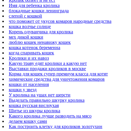
Кролик болеет и не ест
Имя для ребенка кролика
блокадные кошки ленинграда
слепой с кошкой
что поможет от укусов комаров народные средства
кошка волчье солнце
Корень одуванчика для кролика
мех дикой кошки
люблю кошек ненавижу кошек
кошка котенок беременна
когда спаривать кошек
Кролики и их навоз
Какую траву едят кролики а какую нет
Выставки продажи кроликов в москве
Корма для кошек супер премиум класса для котят
химические средства для уничтожения комаров
кошки от населения
кошки у звезд
У кролика на ушах нет шерсти
Выделать правильно шкурку кролика
кошка русская вислоухая
Шитье из шкуры кролика
Какого кролика лучше разводить на мясо
делаем кошку сами
Как построить клетку для кроликов золотухин