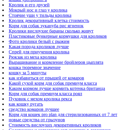
Кролик и его друзей
Мокрый нос и глаз у кролика
Стоячие уши у тильды кролика
Кролик декоративный клетка стоимость
Корм для собак эукануба рис ягненок
Кролики вислоухие бараны сколько живут
Пластиковые бункерные кормушки для кроликов
Фото кролики белый с рыжим
Какая порода кроликов лучше
Спрей для приучения кролика
Рюкзак из меха кролика
Выращивание и кормление бройлеров цыплята
кошка тюремное значение
кошку за 5 минуты
как избавиться от прыщей от комаров
Какой сухой корм для собак премиум класса
Каким кормом лучше кормить котенка британца
Корм для собак премиум класса роял
Пуховик с мехом кролика рекса
как кошку ругать
средство комаров лучшее
Корм для кошек pro plan для стерилизованных от 7 лет
новые средства от грызунов
Стоимость вислоухих декоративных кроликов