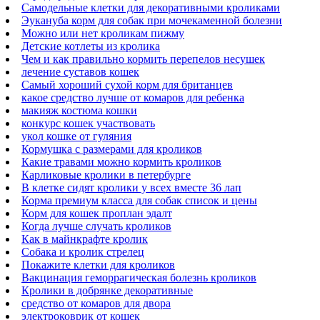
Самодельные клетки для декоративными кроликами
Эукануба корм для собак при мочекаменной болезни
Можно или нет кроликам пижму
Детские котлеты из кролика
Чем и как правильно кормить перепелов несушек
лечение суставов кошек
Самый хороший сухой корм для британцев
какое средство лучше от комаров для ребенка
макияж костюма кошки
конкурс кошек участвовать
укол кошке от гуляния
Кормушка с размерами для кроликов
Какие травами можно кормить кроликов
Карликовые кролики в петербурге
В клетке сидят кролики у всех вместе 36 лап
Корма премиум класса для собак список и цены
Корм для кошек проплан эдалт
Когда лучше случать кроликов
Как в майнкрафте кролик
Собака и кролик стрелец
Покажите клетки для кроликов
Вакцинация геморрагическая болезнь кроликов
Кролики в добрянке декоративные
средство от комаров для двора
электроковрик от кошек