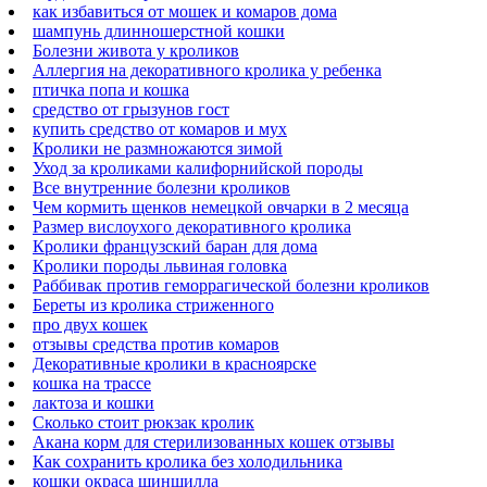
как избавиться от мошек и комаров дома
шампунь длинношерстной кошки
Болезни живота у кроликов
Аллергия на декоративного кролика у ребенка
птичка попа и кошка
средство от грызунов гост
купить средство от комаров и мух
Кролики не размножаются зимой
Уход за кроликами калифорнийской породы
Все внутренние болезни кроликов
Чем кормить щенков немецкой овчарки в 2 месяца
Размер вислоухого декоративного кролика
Кролики французский баран для дома
Кролики породы львиная головка
Раббивак против геморрагической болезни кроликов
Береты из кролика стриженного
про двух кошек
отзывы средства против комаров
Декоративные кролики в красноярске
кошка на трассе
лактоза и кошки
Сколько стоит рюкзак кролик
Акана корм для стерилизованных кошек отзывы
Как сохранить кролика без холодильника
кошки окраса шиншилла