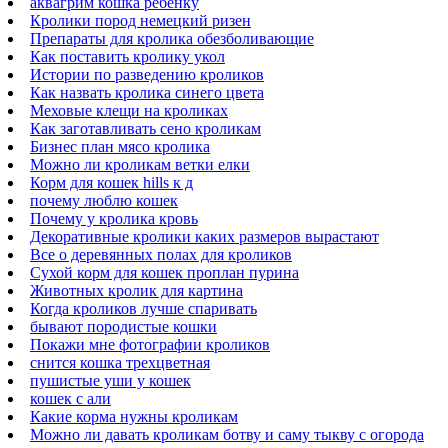
аквагрим кошка ребенку
Кролики пород немецкий ризен
Препараты для кролика обезболивающие
Как поставить кролику укол
Истории по разведению кроликов
Как назвать кролика синего цвета
Меховые клещи на кроликах
Как заготавливать сено кроликам
Бизнес план мясо кролика
Можно ли кроликам ветки елки
Корм для кошек hills к д
почему люблю кошек
Почему у кролика кровь
Декоративные кролики каких размеров вырастают
Все о деревянных полах для кроликов
Сухой корм для кошек проплан пурина
Животных кролик для картина
Когда кроликов лучше спаривать
бывают породистые кошки
Покажи мне фотографии кроликов
снится кошка трехцветная
пушистые уши у кошек
кошек с али
Какие корма нужны кроликам
Можно ли давать кроликам ботву и саму тыкву с огорода