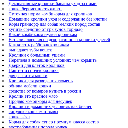
Декоративные кролики бараны уход за ними
кошка беременность живот
Суточная норма комбикорма для кроликов
Домашние кролики уход и содержание без клетки
Корм грандорф для собак мелких пород состав
купить средство от грызунов торнадо
Какой комбикорм нужен кроликам
Есть ли аллергия на декоративного кролика у детей
Как колоть раббивак кроликам
выпадают зубы кошек
Кролики с большими ушами
Перепела в домашних условиях чем кормить
Дверки для клеток кроликов
Паштет из почек кролика
для развития кошки
Кролики для разведения тюмень
обивка мебели кошки
средства от комаров купить в россии
Кролик это красное мясо
Продаю комбикорм для несушек
Кролики в домашних условиях как бизнес
синулокс кошкам отзывы
кошка sfs a
Корма для собак супер премиум класса состав
востребованная порода кошек