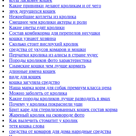
коты ласковее кошек
Какие прививки делают кроликам и от чего
звук дерущихся кошек
Нежнейшие котлеты из кролика
Смешнее чем кролики актеры и роли
Какие цветы едят кролики
Состав комбикорма для перепелов несушки
кошки узнают хозяина
Сколько стоит вислоухий кролик
средства от укусов комаров и мошки
Перчатки кролика из алисы в стране чудес
Породы кроликов фото характеристика
Сиамские кошки чем лучше кормить
длинные имена кошек
виде для кошек
кошка загуляла средство
Наша марка корм для собак премиум класса цена
Можно заболеть от кролика
Какие породы кроликов лучше разводить в ямах
Почему у кролика покраснели уши
Брит каре для стерилизованных кошек состав корма
Жареный кролик на сковороде фото
Как вылечить стоматит у кролик
тетя кошка слова
средства от комаров для дома народные средства