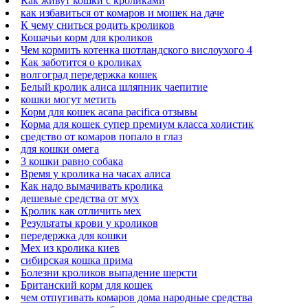
Как живут кошки с кроликами
как избавиться от комаров и мошек на даче
К чему сниться родить кроликов
Кошачьи корм для кроликов
Чем кормить котенка шотландского вислоухого 4
Как заботится о кроликах
волгоград передержка кошек
Белый кролик алиса шляпник чаепитие
кошки могут метить
Корм для кошек acana pacifica отзывы
Корма для кошек супер премиум класса холистик
средство от комаров попало в глаз
для кошки омега
3 кошки равно собака
Время у кролика на часах алиса
Как надо вымачивать кролика
дешевые средства от мух
Кролик как отличить мех
Результаты крови у кроликов
передержка для кошки
Мех из кролика киев
сибирская кошка прима
Болезни кроликов выпадение шерсти
Британский корм для кошек
чем отпугивать комаров дома народные средства