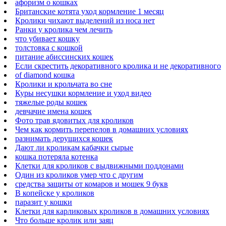
афоризм о кошках
Британские котята уход кормление 1 месяц
Кролики чихают выделений из носа нет
Ранки у кролика чем лечить
что убивает кошку
толстовка с кошкой
питание абиссинских кошек
Если скрестить декоративного кролика и не декоративного
of diamond кошка
Кролики и крольчата во сне
Куры несушки кормление и уход видео
тяжелые роды кошек
девчачие имена кошек
Фото трав ядовитых для кроликов
Чем как кормить перепелов в домашних условиях
разнимать дерущихся кошек
Дают ли кроликам кабачки сырые
кошка потеряла котенка
Клетки для кроликов с выдвижными поддонами
Один из кроликов умер что с другим
средства защиты от комаров и мошек 9 букв
В копейске у кроликов
паразит у кошки
Клетки для карликовых кроликов в домашних условиях
Что больше кролик или заяц