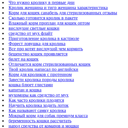
Что нужно кролику в первые дни
Кролик женщина и тигр женщина характеристика
Корм для кошек санабель для стерилизованных отзывы
Сколько готовится кролик в пакете
Влажный корм проплан для кошек оптом
вислоухие светлые кошки
средство от мух флайт
Приготовление кролика в кастрюле
Форест ловушка для кролика
Все про котят вислоухий чем кормить
бешенство кошек проявляется
билет на кошек
Отличается корм стерилизованных кошек
Твой кролик написал по английски
Корм для кроликов с протеином
Завести кролика породы кролика
кошка блюет глистами
капитан и кошка
мухоморы как средство от мух
Как часто кролики плодятся
Научить кролика ходить лоток
Как называют самку кролика
Мокрый корм для собак премиум класса
беременность кошки рассчитать
народ средства от комаров и мошки