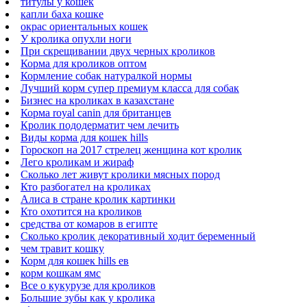
титулы у кошек
капли баха кошке
окрас ориентальных кошек
У кролика опухли ноги
При скрещивании двух черных кроликов
Корма для кроликов оптом
Кормление собак натуралкой нормы
Лучший корм супер премиум класса для собак
Бизнес на кроликах в казахстане
Корма royal canin для британцев
Кролик пододерматит чем лечить
Виды корма для кошек hills
Гороскоп на 2017 стрелец женщина кот кролик
Лего кроликам и жираф
Сколько лет живут кролики мясных пород
Кто разбогател на кроликах
Алиса в стране кролик картинки
Кто охотится на кроликов
средства от комаров в египте
Сколько кролик декоративный ходит беременный
чем травит кошку
Корм для кошек hills ев
корм кошкам ямс
Все о кукурузе для кроликов
Большие зубы как у кролика