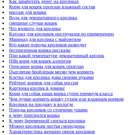
Как заработать денег на кроликах
Корм для кошек проплан влажный состав
массаж для кошки
Вода для декоративного кролика
смешные случаи кошек
Что ядовито для кролика
Катозал для кроликов инструкция по применению
Маринад для кролика с майонезом
Кто какие породы кроликов разводит
беспризорная кошка рассказы
При какой температуре декоративный кролик
Hills корм для кошек аллергия
Описание корма для кошек проплан
Цыплятам бройлерам месяц чем кормить
Клетка для кролика дома своими руками
Рейтинг кормов для собак россия
Картинка кролик в домике
Корм для собак наша марка супер премиум класса
Чем лучше кормить кошку сухим или влажным кормом
Кролики на продажу в вологде
Породы кроликов со стоячими ушами
к чему приснился кошка
К чему беременной сниться кролики
Можно кроликам листья смородины
Характеристика женщин овнов кроликов