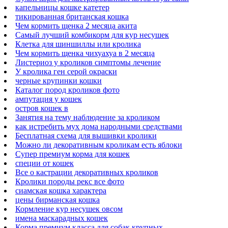
капельницы кошке катетер
тикированная британская кошка
Чем кормить щенка 2 месяца акита
Самый лучший комбикорм для кур несушек
Клетка для шиншиллы или кролика
Чем кормить щенка чихуахуа в 2 месяца
Листериоз у кроликов симптомы лечение
У кролика ген серой окраски
черные крупинки кошки
Каталог пород кроликов фото
ампутация у кошек
остров кошек в
Занятия на тему наблюдение за кроликом
как истребить мух дома народными средствами
Бесплатная схема для вышивки кролики
Можно ли декоративным кроликам есть яблоки
Супер премиум корма для кошек
специи от кошек
Все о кастрации декоративных кроликов
Кролики породы рекс все фото
сиамская кошка характера
цены бирманская кошка
Кормление кур несушек овсом
имена маскарадных кошек
Корма премиум класса для собак крупных