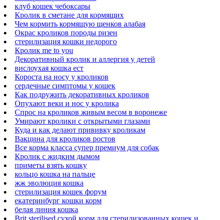
клуб кошек чебоксары
Кролик в сметане для кормящих
Чем кормить кормящую щенков алабая
Окрас кроликов породы ризен
стерилизация кошки недорого
Кролик me to you
Декоративный кролик и аллергия у детей
вислоухая кошка ест
Короста на носу у кроликов
сердечные симптомы у кошек
Как подружить декоративных кроликов
Опухают веки и нос у кролика
Спрос на кроликов живым весом в воронеже
Умирают кролики с открытыми глазами
Куда и как делают прививку кроликам
Вакцина для кроликов ростов
Все корма класса супер премиум для собак
Кролик с жидким дымом
приметы взять кошку
кольцо кошка на пальце
жж эволюция кошка
стерилизация кошек форум
екатеринбург кошки корм
белая линия кошка
Brit sterilised сухой корм для стерилизованных кошек и