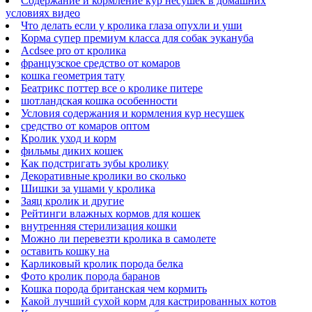
Содержание и кормление кур несушек в домашних
условиях видео
Что делать если у кролика глаза опухли и уши
Корма супер премиум класса для собак эукануба
Acdsee pro от кролика
французское средство от комаров
кошка геометрия тату
Беатрикс поттер все о кролике питере
шотландская кошка особенности
Условия содержания и кормления кур несушек
средство от комаров оптом
Кролик уход и корм
фильмы диких кошек
Как подстригать зубы кролику
Декоративные кролики во сколько
Шишки за ушами у кролика
Заяц кролик и другие
Рейтинги влажных кормов для кошек
внутренняя стерилизация кошки
Можно ли перевезти кролика в самолете
оставить кошку на
Карликовый кролик порода белка
Фото кролик порода баранов
Кошка порода британская чем кормить
Какой лучший сухой корм для кастрированных котов