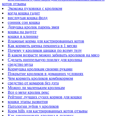
котов отзывы
Экокожа пуховики с кроликом
когда кошка гадит
вислоухая кошка фолд
сонник сон кошка
Девушка кролик парень змея
кошка на радуге
кошки в клинике
Влажные корма для кастрированных котов
Как кормить щенка пекинеса в 1 месяц
Почему у кроликов шишки по всему телу
В каком возрасте можно забивать кроликов на мясо
Сделать ниппельную поилку для кролика
средство муха
Кормушка кроликам своими руками
Покрытие кроликов в домашних условиях
Чем кормить кроликов комбикормом
средство от комаров без дэта
Можно ли маленьким кроликам
Все о мехе кролик рекс
Рейтинг лучших сухих кормов для кошки
кошки этапы развития
Патологии зубов у кроликов
Корм hills для кастрированных котов отзывы
Как замариновать кролика в духовку