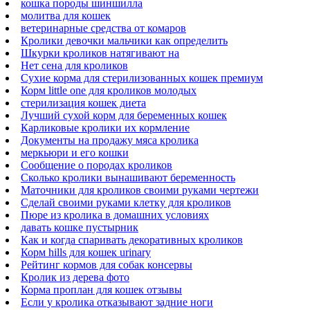
кошка породы шиншилла
молитва для кошек
ветеринарные средства от комаров
Кролики девочки мальчики как определить
Шкурки кроликов натягивают на
Нет сена для кроликов
Сухие корма для стерилизованных кошек премиум
Корм little one для кроликов молодых
стерилизация кошек диета
Лучший сухой корм для беременных кошек
Карликовые кролики их кормление
Документы на продажу мяса кролика
меркьюри и его кошки
Сообщение о породах кроликов
Сколько кролики вынашивают беременность
Маточники для кроликов своими руками чертежи
Сделай своими руками клетку для кроликов
Пюре из кролика в домашних условиях
давать кошке пустырник
Как и когда спаривать декоративных кроликов
Корм hills для кошек urinary
Рейтинг кормов для собак консервы
Кролик из дерева фото
Корма проплан для кошек отзывы
Если у кролика отказывают задние ноги