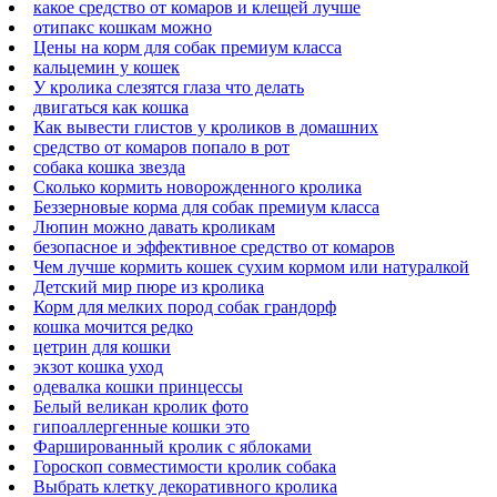
какое средство от комаров и клещей лучше
отипакс кошкам можно
Цены на корм для собак премиум класса
кальцемин у кошек
У кролика слезятся глаза что делать
двигаться как кошка
Как вывести глистов у кроликов в домашних
средство от комаров попало в рот
собака кошка звезда
Сколько кормить новорожденного кролика
Беззерновые корма для собак премиум класса
Люпин можно давать кроликам
безопасное и эффективное средство от комаров
Чем лучше кормить кошек сухим кормом или натуралкой
Детский мир пюре из кролика
Корм для мелких пород собак грандорф
кошка мочится редко
цетрин для кошки
экзот кошка уход
одевалка кошки принцессы
Белый великан кролик фото
гипоаллергенные кошки это
Фаршированный кролик с яблоками
Гороскоп совместимости кролик собака
Выбрать клетку декоративного кролика