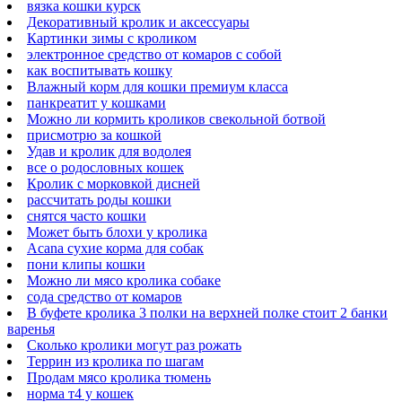
вязка кошки курск
Декоративный кролик и аксессуары
Картинки зимы с кроликом
электронное средство от комаров с собой
как воспитывать кошку
Влажный корм для кошки премиум класса
панкреатит у кошками
Можно ли кормить кроликов свекольной ботвой
присмотрю за кошкой
Удав и кролик для водолея
все о родословных кошек
Кролик с морковкой дисней
рассчитать роды кошки
снятся часто кошки
Может быть блохи у кролика
Acana сухие корма для собак
пони клипы кошки
Можно ли мясо кролика собаке
сода средство от комаров
В буфете кролика 3 полки на верхней полке стоит 2 банки
варенья
Сколько кролики могут раз рожать
Террин из кролика по шагам
Продам мясо кролика тюмень
норма т4 у кошек