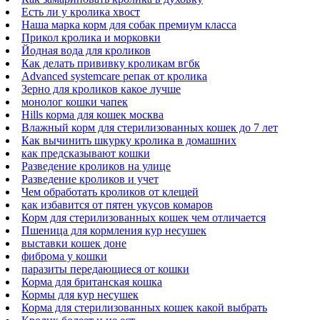
Есть ли у кролика хвост
Наша марка корм для собак премиум класса
Прикол кролика и морковки
Йодная вода для кроликов
Как делать прививку кроликам вгбк
Advanced systemcare репак от кролика
Зерно для кроликов какое лучше
монолог кошки чапек
Hills корма для кошек москва
Влажный корм для стерилизованных кошек до 7 лет
Как вычинить шкурку кролика в домашних
как предсказывают кошки
Разведение кроликов на улице
Разведение кроликов и учет
Чем обработать кроликов от клещей
как избавится от пятен укусов комаров
Корм для стерилизованных кошек чем отличается
Пшеница для кормления кур несушек
выставки кошек доне
фиброма у кошки
паразиты передающиеся от кошки
Корма для британская кошка
Кормы для кур несушек
Корма для стерилизованных кошек какой выбрать