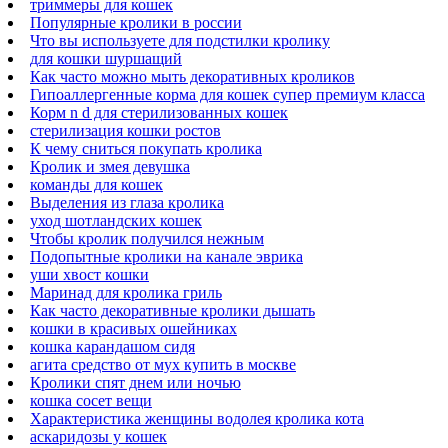
триммеры для кошек
Популярные кролики в россии
Что вы используете для подстилки кролику
для кошки шуршащий
Как часто можно мыть декоративных кроликов
Гипоаллергенные корма для кошек супер премиум класса
Корм n d для стерилизованных кошек
стерилизация кошки ростов
К чему сниться покупать кролика
Кролик и змея девушка
команды для кошек
Выделения из глаза кролика
уход шотландских кошек
Чтобы кролик получился нежным
Подопытные кролики на канале эврика
уши хвост кошки
Маринад для кролика гриль
Как часто декоративные кролики дышать
кошки в красивых ошейниках
кошка карандашом сидя
агита средство от мух купить в москве
Кролики спят днем или ночью
кошка сосет вещи
Характеристика женщины водолея кролика кота
аскаридозы у кошек