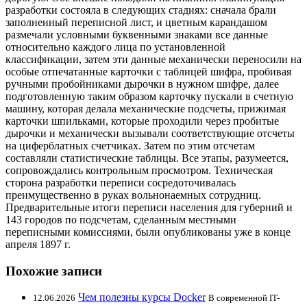
разработки состояла в следующих стадиях: сначала брали
заполненный переписной лист, и цветным карандашом
размечали условными буквенными знаками все данные
относительно каждого лица по установленной
классификации, затем эти данные механически переносили на
особые отпечатанные карточки с таблицей шифра, пробивая
ручными пробойниками дырочки в нужном шифре, далее
подготовленную таким образом карточку пускали в счетную
машину, которая делала механические подсчеты, прижимая
карточки шпильками, которые проходили через пробитые
дырочки и механически вызывали соответствующие отсчеты
на циферблатных счетчиках. Затем по этим отсчетам
составляли статистические таблицы. Все этапы, разумеется,
сопровождались контрольным просмотром. Техническая
сторона разработки переписи сосредоточивалась
преимущественно в руках вольнонаемных сотрудниц.
Предварительные итоги переписи населения для губерний и
143 городов по подсчетам, сделанным местными
переписными комиссиями, были опубликованы уже в конце
апреля 1897 г.
Похожие записи
Чем полезны курсы Docker
12.06.2026
В современной IT-