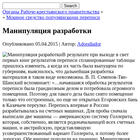
Органы Рабоче-крестьянского правительства
»
«
Мощное средство популяризации переписи
Манипуляция разработки
Опубликовано
05.04.2015
|
Автор:
Adorallador
В результате при выходе в свет
первых книг результатов переписи спланированные таблицы
пришлось изменить, а когда их часть была выпущена по
губерниям, выяснилось, что дальнейшая разработка
материалов в таком виде невозможна. В. П. Семенов-Тян-
Шанский вспоминает: «…начавшаяся обработка результатов
переписи была грандиозным делом и потребовала огромного
помещения. Поэтому для такого дела
было снято помещение
только что отстроенных, но еще не открытых Егоровских бань
в Казачьем переулке. Перепись впервые в России
разрабатывалась на счетных машинах. Для пробы сначала
выписали две машины — американскую систему Голлерита,
которая, собственно, является родоначальницей всех счетных
машин, и австрийскую, представлявшую
усовершенствованный вариант Голлерита, и потому более
дорогую. Обе внешне походили на пианино. Манипуляция