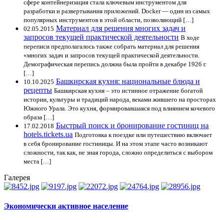
сфере контейнеризация стала ключевым инструментом для
разработки и развертывания приложений. Docker — один из самых
популярных инструментов в этой области, позволяющий […]
Материал для решения многих задач и
02.05.2015
запросов текущей практической деятельности
В ходе
переписи предполагалось также собрать материал для решения
«многих задач и запросов текущей практической деятельности.
Демографическая перепись должна была пройти в декабре 1926 г.
[…]
Башкирская кухня: национальные блюда и
10.10.2025
рецепты
Башкирская кухня – это истинное отражение богатой
истории, культуры и традиций народа, веками жившего на просторах
Южного Урала. Это кухня, формировавшаяся под влиянием кочевого
образа […]
Быстрый поиск и бронирование гостиниц на
17.02.2018
hotels.tickets.ua
Подготовка к поездке или путешествию включает
в себя бронирование гостиницы. И на этом этапе часто возникают
сложности, так как, не зная города, сложно определиться с выбором
места […]
Галерея
Экономически активное население