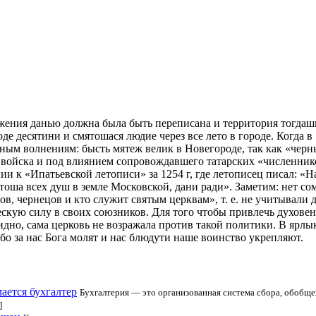
жения данью должна была быть переписана и территория тогдашн
оде десятини и смятошася людие через все лето в городе. Когда в
ным волнениям: бысть мятеж велик в Новегороде, так как «чернь
 войска и под влиянием сопровождавшего татарских «численник
ии к «Ипатьевской летописи» за 1254 г, где летописец писал: «Н
ша всех душ в земле Московской, дани ради». Заметим: нет сомн
ов, чернецов и кто служит святым церквам», т. е. не учитывали
скую силу в своих союзников. Для того чтобы привлечь духовенс
дно, сама церковь не возражала против такой политики. В ярл
о за нас Бога молят и нас блюдути наше воинство укрепляют.
мается бухгалтер
Бухгалтерия — это организованная система сбора, обобще
]