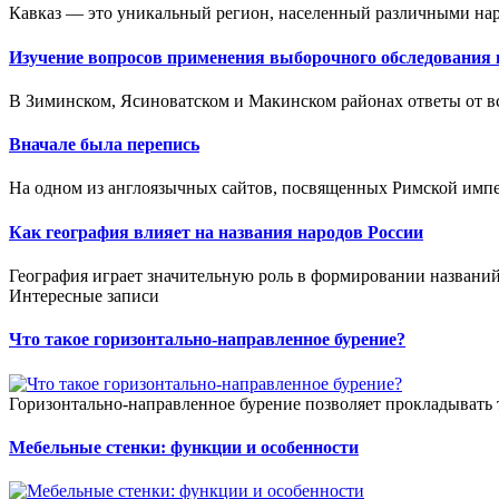
Кавказ — это уникальный регион, населенный различными нар
Изучение вопросов применения выборочного обследования 
В Зиминском, Ясиноватском и Макинском районах ответы от вс
Вначале была перепись
На одном из англоязычных сайтов, посвященных Римской импер
Как география влияет на названия народов России
География играет значительную роль в формировании названий 
Интересные записи
Что такое горизонтально-направленное бурение?
Горизонтально-направленное бурение позволяет прокладывать 
Мебельные стенки: функции и особенности