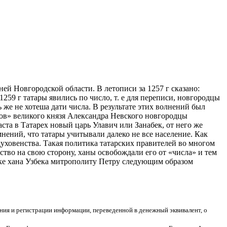
ей Новгородской области. В летописи за 1257 г сказано:
 1259 г татары явились по число, т. е для переписи, новгородцы
 же не хотеша дати числа. В результате этих волнений был
ов» великого князя Александра Невского новгородцы
аста в Татарех новый царь Улавич или Занабек, от него же
ений, что татары учитывали далеко не все население. Как
 духовенства. Такая политика татарских правителей во многом
тво на свою сторону, ханы освобождали его от «числа» и тем
ыке хана Узбека митрополиту Петру следующим образом
ния и регистрации информации, переведенной в денежный эквивалент, о