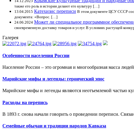
Крымские культурные традиции и народные об
14.12.2023
также его роль в истории делают его культуру […]
Катехизис переписи
13.04.2015
В этом документе ЦСУ СССР сооб
документа: «Вопрос. […]
Может ли специальное программное обеспечен
24.06.2024
своевременную доставку товаров и услуг. В условиях растущей конку
Галерея
Особенности населения России
Население России – это огромная и многообразная масса люде
Марийские мифы и легенды: героический эпос
Марийские мифы и легенды являются неотъемлемой частью кул
Расходы на перепись
В 1893 г. снова начали говорить о проведении переписи. Связан
Семейные обычаи и традиции народов Кавказа