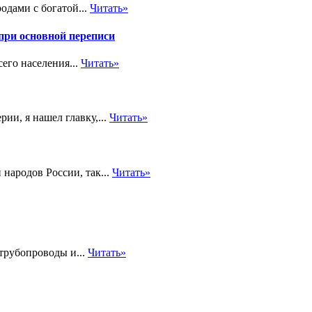
одами с богатой...
Читать»
при основной переписи
его населения...
Читать»
ии, я нашел главку,...
Читать»
народов России, так...
Читать»
трубопроводы и...
Читать»