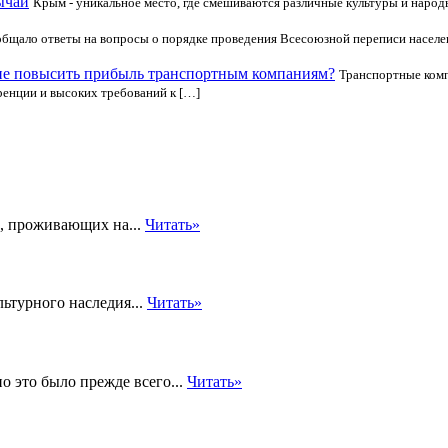
ычаи
Крым - уникальное место, где смешиваются различные культуры и народ
щало ответы на вопросы о порядке проведения Всесоюзной переписи населения
ие повысить прибыль транспортным компаниям?
Транспортные комп
ренции и высоких требований к […]
й, проживающих на...
Читать»
ьтурного наследия...
Читать»
о это было прежде всего...
Читать»