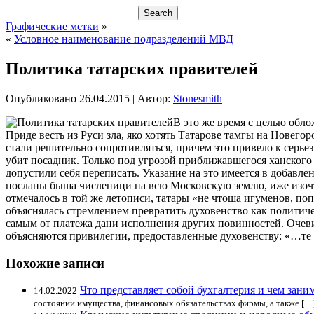
Графические метки
»
«
Условное наименование подразделений МВД
Политика татарских правителей
Опубликовано
26.04.2015
|
Автор:
Stonesmith
В это же время с целью обло
Приде весть из Руси зла, яко хотять Татарове тамгы на Новегор
стали решительно сопротивляться,
причем это привело к серьез
убит посадник. Только под угрозой приближавшегося ханского
допустили себя переписать. Указание на это имеется в добавлен
посланы быша численици на всю Московскую землю, иже изочто
отмечалось в той же летописи, татары «не чтоша игуменов, поп
объяснялась стремлением превратить духовенство как политиче
самым от платежа дани исполнения других повинностей. Очеви
объясняются привилегии, предоставленные духовенству: «…те б
Похожие записи
Что представляет собой бухгалтерия и чем зани
14.02.2022
состоянии имущества, финансовых обязательствах фирмы, а также […