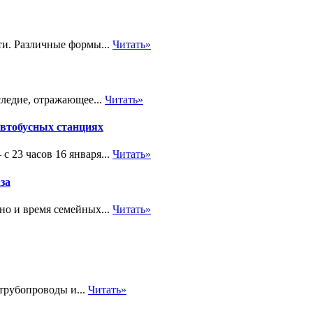
ти. Различные формы...
Читать»
следие, отражающее...
Читать»
 автобусных станциях
с 23 часов 16 января...
Читать»
за
но и время семейных...
Читать»
трубопроводы и...
Читать»