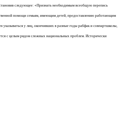
постановив следующее: «Признать необходимым всеобщую перепись
рственной помощи семьям, имеющим детей, предоставлению работающим
ен указываться у лиц, окончивших в разные годы рабфак и совпартшколы,
ается с целым рядом сложных национальных проблем. Исторически