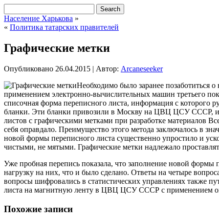
Население Харькова
»
«
Политика татарских правителей
Графические метки
Опубликовано
26.04.2015
|
Автор:
Arcaneseeker
Необходимо было заранее позаботиться о
применением электронно-вычислительных машин третьего поколе
списочная форма переписного листа, информация с которого 
бланки. Эти бланки привозили в Москву на ЦВЦ ЦСУ СССР, и 
листов с графическими метками при разработке материалов Вс
себя оправдало. Преимущество этого метода заключалось в зн
новой формы переписного листа существенно упростило и уск
чистыми, не мятыми. Графические метки надлежало проставлят
Уже пробная перепись показала, что заполнение новой формы п
нагрузку на них, что и было сделано. Ответы на четыре вопро
вопросы шифровались в статистических управлениях также пу
листа на магнитную ленту в ЦВЦ ЦСУ СССР с применением о
Похожие записи