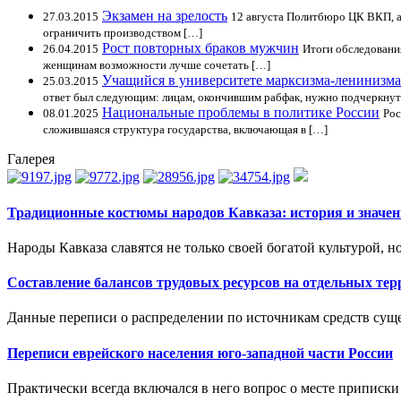
Экзамен на зрелость
27.03.2015
12 августа Политбюро ЦК ВКП, а
ограничить производством […]
Рост повторных браков мужчин
26.04.2015
Итоги обследовани
женщинам возможности лучше сочетать […]
Учащийся в университете марксизма-ленинизма
25.03.2015
ответ был следующим: лицам, окончившим рабфак, нужно подчеркнут
Национальные проблемы в политике России
08.01.2025
Рос
сложившаяся структура государства, включающая в […]
Галерея
Традиционные костюмы народов Кавказа: история и значен
Народы Кавказа славятся не только своей богатой культурой, н
Составление балансов трудовых ресурсов на отдельных те
Данные переписи о распределении по источникам средств суще
Переписи еврейского населения юго-западной части России
Практически всегда включался в него вопрос о месте приписки 