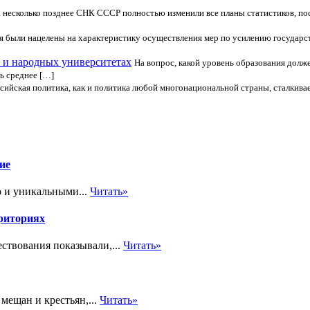
 несколько позднее СНК СССР полностью изменили все планы статистиков, 
я были нацелены на характеристику осуществления мер по усилению госуда
 и народных университетах
На вопрос, какой уровень образования долж
ь среднее […]
сийская политика, как и политика любой многонациональной страны, сталкив
ие
о и уникальными...
Читать»
рриториях
ствования показывали,...
Читать»
мещан и крестьян,...
Читать»