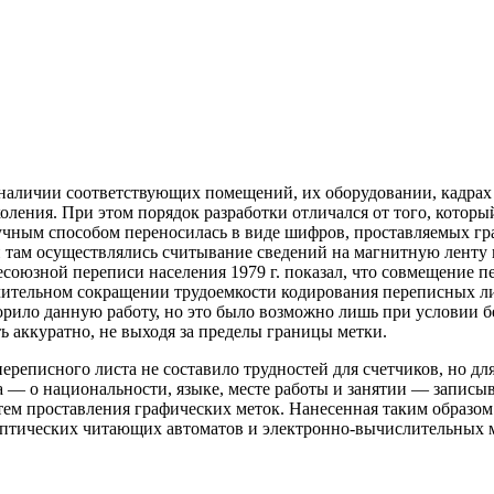
 наличии соответствующих помещений, их оборудовании, кадрах 
ния. При этом порядок разработки отличался от того, который 
ручным
способом переносилась в виде шифров, проставляемых гр
там осуществлялись считывание сведений на магнитную ленту 
есоюзной переписи населения 1979 г. показал, что совмещение 
ачительном сокращении трудоемкости кодирования переписных ли
орило данную работу, но это было возможно лишь при условии 
ь аккуратно, не выходя за пределы границы метки.
ереписного листа не составило трудностей для счетчиков, но дл
са — о национальности, языке, месте работы и занятии — записы
тем проставления графических меток. Нанесенная таким образо
птических читающих автоматов и электронно-вычислительных 