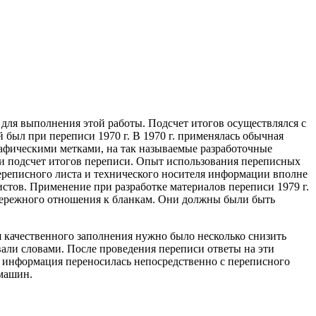
для выполнения этой работы. Подсчет итогов осуществлялся с
был при переписи 1970 г. В 1970 г. применялась обычная
афическими метками, на так называемые разработочные
и подсчет итогов переписи. Опыт использования переписных
переписного листа и технического носителя информации вполне
стов. Применение при разработке материалов переписи 1979 г.
бережного отношения к бланкам. Они должны были быть
я качественного заполнения нужно было несколько снизить
вали словами. После проведения переписи ответы на эти
м информация переносилась непосредственно с переписного
машин.