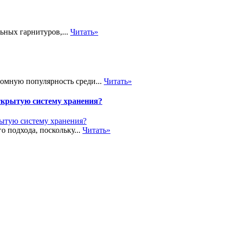
ьных гарнитуров,...
Читать»
громную популярность среди...
Читать»
ткрытую систему хранения?
о подхода, поскольку...
Читать»