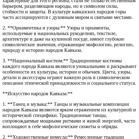
характерные для этого региона, стали не только естественным
барьером, разделяющим народы, но и символом силы,
стойкости и защиты. В культуре кавказских народов горы
часто ассоциируются с духовным миром и святыми местами.
2. **Орнаментика и узоры:** Узоры и орнаменты,
используемые в национальных рукоделиях, текстиле,
архитектуре и даже на кухонной посуде, имеют глубокие
символические значения, отражающие мифологию, религию,
природу и историю народов Кавказа.
3. **Национальный костюм:** Традиционные костюмы
каждого народа Кавказа являются уникальными и раскрывают
особенности их культуры, истории и обычаев. Цвета, узоры,
детали и аксессуары играют важную роль в символическом
описании этнической принадлежности и социального статуса.
**Искусство народов Кавказа:**
1. **Танец и музыка:** Танцы и музыкальные композиции
народов Кавказа являются ярким отражением их культурной и
исторической специфики. Традиционные танцы,
сопровождаемые мощными ритмами и живой энергией, часто
воплощают в себе мифологические сюжеты и обряды.
2. **Художественные ремесла:** Ремесленные традиции