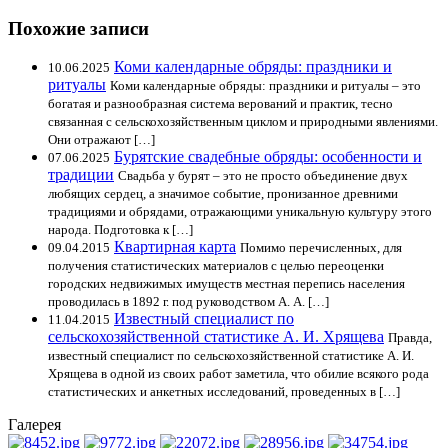
Похожие записи
Коми календарные обряды: праздники и
10.06.2025
ритуалы
Коми календарные обряды: праздники и ритуалы – это
богатая и разнообразная система верований и практик, тесно
связанная с сельскохозяйственным циклом и природными явлениями.
Они отражают […]
Бурятские свадебные обряды: особенности и
07.06.2025
традиции
Свадьба у бурят – это не просто объединение двух
любящих сердец, а значимое событие, пронизанное древними
традициями и обрядами, отражающими уникальную культуру этого
народа. Подготовка к […]
Квартирная карта
09.04.2015
Помимо перечисленных, для
получения статистических материалов с целью переоценки
городских недвижимых имуществ местная перепись населения
проводилась в 1892 г. под руководством А. А. […]
Известный специалист по
11.04.2015
сельскохозяйственной статистике А. И. Хрящева
Правда,
известный специалист по сельскохозяйственной статистике А. И.
Хрящева в одной из своих работ заметила, что обилие всякого рода
статистических и анкетных исследований, проведенных в […]
Галерея