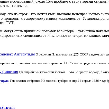
нным исследований, около 15% проблем с вариаторами связаны 
ьезные поломки.
ода его из строя. Это может быть вызвано неисправностью сис
 что приводит к ускоренному износу компонентов. Установка доп
рев CVT.
 могут стать причиной поломок вариатора. Статистика показыв
ицированных специалистов и использование оригинальных запч
 районах Антарктиды
О решении Правительства ЦСУ СССР уведомило терри
[…]
временно с проектом положения о переписи П. П. Семенов представил комисси
 украшения
Традиционный казахский костюм — это не просто одежда, а живое
управ
Так, земское собрание Московской губернии еще 14 апреля 1886 г одо
ых групп