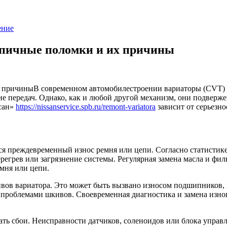
ение
ипичные поломки и их причины
В современном автомобилестроении вариаторы (CVT) 
е передач. Однако, как и любой другой механизм, они подверж
ссан»
https://nissanservice.spb.ru/remont-variatora
зависит от серьезн
ся преждевременный износ ремня или цепи. Согласно статистик
егрев или загрязнение системы. Регулярная замена масла и фил
мня или цепи.
ивов вариатора. Это может быть вызвано износом подшипников
 проблемами шкивов. Своевременная диагностика и замена изно
ть сбои. Неисправности датчиков, соленоидов или блока управ