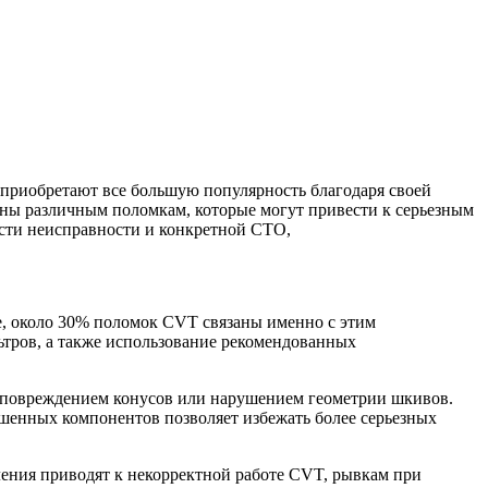
приобретают все большую популярность благодаря своей
ены различным поломкам, которые могут привести к серьезным
ости неисправности и конкретной СТО,
е, около 30% поломок CVT связаны именно с этим
ьтров, а также использование рекомендованных
, повреждением конусов или нарушением геометрии шкивов.
шенных компонентов позволяет избежать более серьезных
ления приводят к некорректной работе CVT, рывкам при