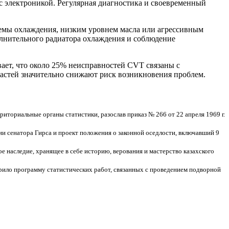
с электроникой. Регулярная диагностика и своевременный
темы охлаждения, низким уровнем масла или агрессивным
олнительного радиатора охлаждения и соблюдение
ает, что около 25% неисправностей CVT связаны с
астей значительно снижают риск возникновения проблем.
ториальные органы статистики, разослав приказ № 266 от 22 апреля 1969 г.
и сенатора Гирса и проект положения о законной оседлости, включавший 9
 наследие, хранящее в себе историю, верования и мастерство казахского
брило программу статистических работ, связанных с проведением подворной