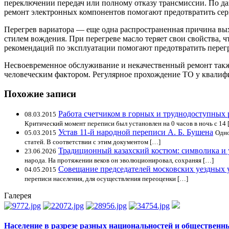
переключении передач или полному отказу трансмиссии. По да
ремонт электронных компонентов помогают предотвратить сер
Перегрев вариатора — еще одна распространенная причина вых
стилем вождения. При перегреве масло теряет свои свойства,
рекомендаций по эксплуатации помогают предотвратить перег
Несвоевременное обслуживание и некачественный ремонт также
человеческим фактором. Регулярное прохождение ТО у квалиф
Похожие записи
Работа счетчиком в горных и труднодоступных
08.03.2015
Критический момент переписи был установлен на 0 часов в ночь с 14 
Устав 11-й народной переписи А. Б. Бушена
05.03.2015
Одно
статей. В соответствии с этим документом […]
Традиционный казахский костюм: символика и
23.06.2026
народа. На протяжении веков он эволюционировал, сохраняя […]
Совещание председателей московских уездных 
04.05.2015
переписи населения, для осуществления переоценки […]
Галерея
Население в разрезе разных национальностей и общественн