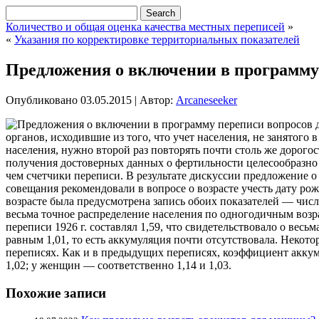
Количество и общая оценка качества местных переписей
»
«
Указания по корректировке территориальных показателей
Предложения о включении в программу
Опубликовано
03.05.2015
|
Автор:
Arcaneseeker
органов, исходившие из того, что учет населения, не занятог
населения, нужно второй раз повторять почти столь же дорого
получения достоверных данных о фертильности целесообразно 
чем счетчики переписи. В результате дискуссии предложение о
совещания рекомендовали в вопросе о возрасте учесть дату рож
возрасте была предусмотрена запись обоих показателей — чис
весьма точное распределение населения по одногодичным возра
переписи 1926 г. составлял 1,59, что свидетельствовало о весьм
равным 1,01, то есть аккумуляция почти отсутствовала. Некото
переписях. Как и в предыдущих переписях, коэффициент аккумул
1,02; у женщин — соответственно 1,14 и 1,03.
Похожие записи