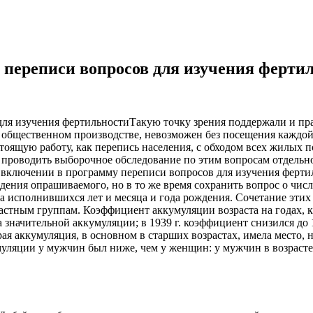
 переписи вопросов для изучения ферти
Такую точку зрения поддержали и пр
о в общественном производстве, невозможен без посещения каждо
стоящую работу, как перепись населения, с обходом всех жилых 
проводить выборочное обследование по этим вопросам отдельно
 включении в программу переписи вопросов для изучения фертил
дения опрашиваемого, но в то же время сохранить вопрос о числ
ла исполнившихся лет и месяца и года рождения. Сочетание эти
стным группам. Коэффициент аккумуляции возраста на годах, кра
а значительной аккумуляции; в 1939 г. коэффициент снизился до 1,
рая аккумуляция, в основном в старших возрастах, имела место,
яции у мужчин был ниже, чем у женщин: у мужчин в возрасте от 2