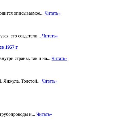
одится описываемое...
Читать»
ея, его создатели...
Читать»
в 1957 г
внутри страны, так и на...
Читать»
. Янжула. Толстой...
Читать»
трубопроводы и...
Читать»