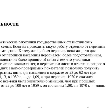
льности
актические работники государственных статистических
й семьи. Если же проводить такую работу отдельно от переписи
помещений.
К тому же пробная перепись показала, что для
 от переписи населения персоналом, более подготовленным,
ьности не было принято. В связи с тем что участники
е исполнившихся лет, в переписном листе в ответе на вопрос о
х двух взаимо-проверяемых показателей позволило получить
тных пяти, для населения в возрасте от 23 до 62 лет при
13, в 1959 г. — до 1,09, а при переписи 1970 г. оказался
 но все-таки была значительно меньшей, чем при прошлых
2 до 100 лет в 1959 г. он составлял 1,08, а в 1970 г. — лишь