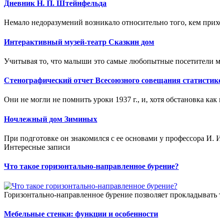
Дневник Н. П. Штейнфельда
Немало недоразумений возникало относительно того, кем прих
Интерактивный музей-театр Сказкин дом
Учитывая то, что малыши это самые любопытные посетители муз
Стенографический отчет Всесоюзного совещания статистико
Они не могли не помнить уроки 1937 г., и, хотя обстановка как 
Ночлежный дом Зиминых
При подготовке он знакомился с ее основами у профессора И. И
Интересные записи
Что такое горизонтально-направленное бурение?
Горизонтально-направленное бурение позволяет прокладывать 
Мебельные стенки: функции и особенности