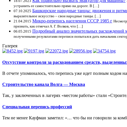
Как правильно вызвать эвакуатор для машины?
18.07.2023
устранить ее самостоятельно прямо на дороге. В […]
Башкирские народные танцы: движения и ритм
07.10.2025
выразительное искусство – свои народные танцы. […]
Микро-перепись населения СССР 1985 г
21.04.2015
Несмотр
признать, как отмечал А. Г. Волков, что […]
Подробный анализ значительных расхождений 
06.05.2015
полученными результатами переписи попытался дать начальник сектор
Галерея
Отсутствие контроля за расходованием средств, выделен
В отчете упоминалось, что перепись уже идет полным ходом на
Строительство канала Волга — Москва
Так, у заключенных в лагерях «местом работы» стали «Строител
Специальная перепись профессий
Тем не менее Кауфман заметил: «… что бы ни говорили за ко