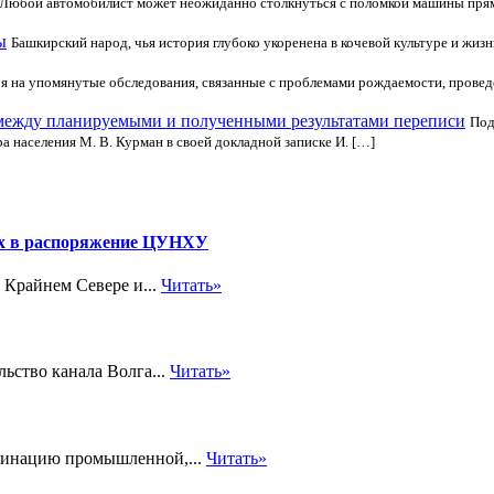
Любой автомобилист может неожиданно столкнуться с поломкой машины прямо 
ы
Башкирский народ, чья история глубоко укоренена в кочевой культуре и жизн
я на упомянутые обследования, связанные с проблемами рождаемости, проведе
между планируемыми и полученными результатами переписи
Под
а населения М. В. Курман в своей докладной записке И. […]
ных в распоряжение ЦУНХУ
 Крайнем Севере и...
Читать»
ьство канала Волга...
Читать»
мбинацию промышленной,...
Читать»