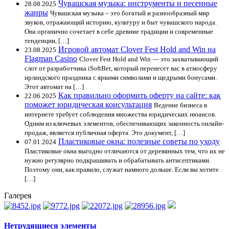
Чувашская музыка: инструменты и песенные
28.08.2025
жанры
Чувашская музыка – это богатый и разнообразный мир
звуков, отражающий историю, культуру и быт чувашского народа.
Она органично сочетает в себе древние традиции и современные
тенденции, […]
Игровой автомат Clover Fest Hold and Win на
23.08.2025
Flagman Casino
Clover Fest Hold and Win — это захватывающий
слот от разработчика iSoftBet, который перенесет вас в атмосферу
ирландского праздника с яркими символами и щедрыми бонусами.
Этот автомат на […]
Как правильно оформить оферту на сайте: как
22.06.2025
поможет юридическая консультация
Ведение бизнеса в
интернете требует соблюдения множества юридических нюансов.
Одним из ключевых элементов, обеспечивающих законность онлайн-
продаж, является публичная оферта. Это документ, […]
Пластиковые окна: полезные советы по уходу
07.01.2024
Пластиковые окна выгодно отличаются от деревянных тем, что их не
нужно регулярно подкрашивать и обрабатывать антисептиками.
Поэтому они, как правило, служат намного дольше. Если вы хотите
[…]
Галерея
Нетрудящиеся элементы