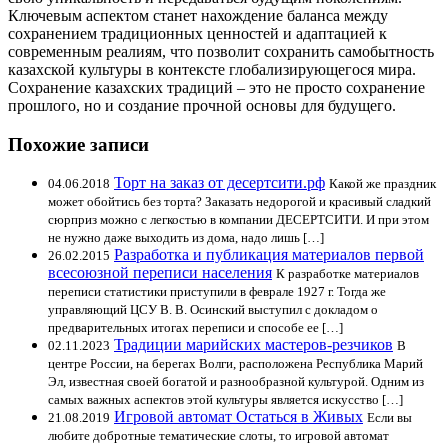
Ключевым аспектом станет нахождение баланса между
сохранением традиционных ценностей и адаптацией к
современным реалиям, что позволит сохранить самобытность
казахской культуры в контексте глобализирующегося мира.
Сохранение казахских традиций – это не просто сохранение
прошлого, но и создание прочной основы для будущего.
Похожие записи
Торт на заказ от десертсити.рф
04.06.2018
Какой же праздник
может обойтись без торта? Заказать недорогой и красивый сладкий
сюрприз можно с легкостью в компании ДЕСЕРТСИТИ. И при этом
не нужно даже выходить из дома, надо лишь […]
Разработка и публикация материалов первой
26.02.2015
всесоюзной переписи населения
К разработке материалов
переписи статистики приступили в феврале 1927 г. Тогда же
управляющий ЦСУ В. В. Осинский выступил с докладом о
предварительных итогах переписи и способе ее […]
Традиции марийских мастеров-резчиков
02.11.2023
В
центре России, на берегах Волги, расположена Республика Марий
Эл, известная своей богатой и разнообразной культурой. Одним из
самых важных аспектов этой культуры является искусство […]
Игровой автомат Остаться в Живых
21.08.2019
Если вы
любите добротные тематические слоты, то игровой автомат