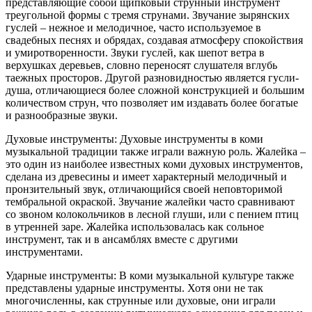
представляющие собой щипковый струнный инструмент
треугольной формы с тремя струнами. Звучание зырянских
гуслей – нежное и мелодичное, часто используемое в
свадебных песнях и обрядах, создавая атмосферу спокойствия
и умиротворенности. Звуки гуслей, как шепот ветра в
верхушках деревьев, словно переносят слушателя вглубь
таежных просторов. Другой разновидностью является гусли-
душа, отличающиеся более сложной конструкцией и большим
количеством струн, что позволяет им издавать более богатые
и разнообразные звуки.
Духовые инструменты: Духовые инструменты в коми
музыкальной традиции также играли важную роль. Жалейка –
это один из наиболее известных коми духовых инструментов,
сделана из древесины и имеет характерный мелодичный и
пронзительный звук, отличающийся своей неповторимой
тембральной окраской. Звучание жалейки часто сравнивают
со звоном колокольчиков в лесной глуши, или с пением птиц
в утренней заре. Жалейка использовалась как сольное
инструмент, так и в ансамблях вместе с другими
инструментами.
Ударные инструменты: В коми музыкальной культуре также
представлены ударные инструменты. Хотя они не так
многочисленны, как струнные или духовые, они играли