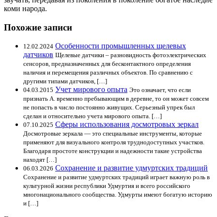
коми народа.
Похожие записи
Особенности промышленных щелевых
12.02.2024
датчиков
Щелевые датчики – разновидность фотоэлектрических
сенсоров, предназначенных для бесконтактного определения
наличия и перемещения различных объектов. По сравнению с
другими типами датчиков, […]
Учет мирового опыта
04.03.2015
Это означает, что если
признать А. временно пребывающим в деревне, то он может совсем
не попасть в число постоянно живущих. Серьезный упрек был
сделан и относительно учета мирового опыта. […]
Сферы использования досмотровых зеркал
07.10.2025
Досмотровые зеркала — это специальные инструменты, которые
применяют для визуального контроля труднодоступных участков.
Благодаря простоте конструкции и надежности такие устройства
находят […]
Сохранение и развитие удмуртских традиций
06.03.2026
Сохранение и развитие удмуртских традиций играет важную роль в
культурной жизни республики Удмуртия и всего российского
многонационального сообщества. Удмурты имеют богатую историю
и […]