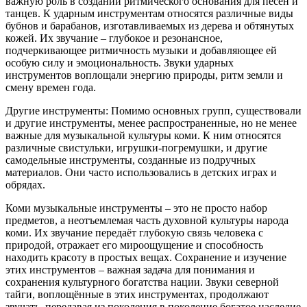
важную роль в создании ритмического основания для песен и
танцев. К ударным инструментам относятся различные виды
бубнов и барабанов, изготавливаемых из дерева и обтянутых
кожей. Их звучание – глубокое и резонансное,
подчеркивающее ритмичность музыки и добавляющее ей
особую силу и эмоциональность. Звуки ударных
инструментов воплощали энергию природы, ритм земли и
смену времен года.
Другие инструменты: Помимо основных групп, существовали
и другие инструменты, менее распространенные, но не менее
важные для музыкальной культуры коми. К ним относятся
различные свистульки, игрушки-погремушки, и другие
самодельные инструменты, созданные из подручных
материалов. Они часто использовались в детских играх и
обрядах.
Коми музыкальные инструменты – это не просто набор
предметов, а неотъемлемая часть духовной культуры народа
коми. Их звучание передаёт глубокую связь человека с
природой, отражает его мироощущение и способность
находить красоту в простых вещах. Сохранение и изучение
этих инструментов – важная задача для понимания и
сохранения культурного богатства нации. Звуки северной
тайги, воплощённые в этих инструментах, продолжают
звучать, передавая из поколения в поколение богатое наследие