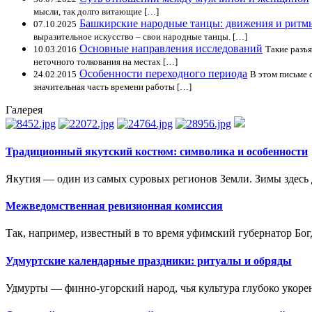
мысли, так долго витающие […]
Башкирские народные танцы: движения и ритм
07.10.2025
выразительное искусство – свои народные танцы. […]
Основные направления исследований
10.03.2016
Такие разъ
неточного толкования на местах […]
Особенности переходного периода
24.02.2015
В этом письме 
значительная часть времени работы […]
Галерея
Традиционный якутский костюм: символика и особенности
Якутия — один из самых суровых регионов Земли. Зимы здесь 
Межведомственная ревизионная комиссия
Так, например, известный в то время уфимский губернатор Бог
Удмуртские календарные праздники: ритуалы и обряды
Удмурты — финно-угорский народ, чья культура глубоко укорен