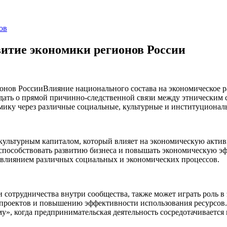
ов
витие экономики регионов России
Влияние национального состава на экономическое 
ать о прямой причинно-следственной связи между этническим с
мику через различные социальные, культурные и институционал
культурным капиталом, который влияет на экономическую актив
 способствовать развитию бизнеса и повышать экономическую эф
д влиянием различных социальных и экономических процессов.
и сотрудничества внутри сообщества, также может играть роль 
 проектов и повышению эффективности использования ресурсов.
у», когда предпринимательская деятельность сосредотачивается