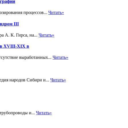
ографии
озирования процессов...
Читать»
ндром III
 А. К. Гирса, на...
Читать»
в XVIII-XIX в
сутствие выработанных...
Читать»
едия народов Сибири и...
Читать»
трубопроводы и...
Читать»