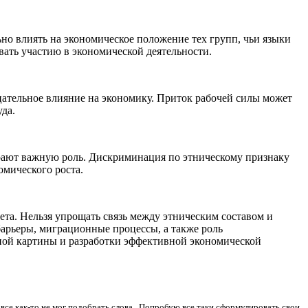
но влиять на экономическое положение тех групп, чьи языки
ать участию в экономической деятельности.
ательное влияние на экономику. Приток рабочей силы может
да.
грают важную роль. Дискриминация по этническому признаку
омического роста.
та. Нельзя упрощать связь между этническим составом и
арьеры, миграционные процессы, а также роль
ной картины и разработки эффективной экономической
все как-то не мог подобрать слова. Попробую все таки сформулировать свои