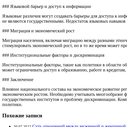
### Языковой барьер и доступ к информации
Языковые различия могут создавать барьеры для доступа к инф
не являются государственными. Недостаток языковых навыков 
### Миграция и экономический рост
Миграция населения, включая миграцию между разными этниче
стимулировать экономический рост, но в то же время может п
### Институциональные факторы и дискриминация
Институциональные факторы, такие как политики в области об
может ограничивать доступ к образованию, работе и кредитам,
### Заключение
Влияние национального состава на экономическое развитие ре
экономическим ростом. Необходимо учитывать многообразие фа
государственных институтов и проблему дискриминации. Комп
политики.
Похожие записи
Суть отношений между мужчиной и женщиной
30.07.2022