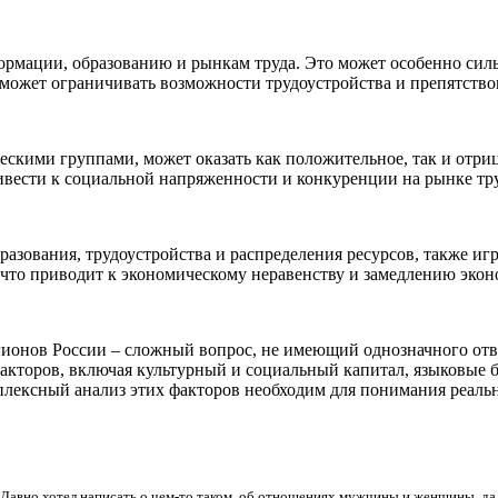
ормации, образованию и рынкам труда. Это может особенно силь
может ограничивать возможности трудоустройства и препятствов
скими группами, может оказать как положительное, так и отриц
ривести к социальной напряженности и конкуренции на рынке тру
разования, трудоустройства и распределения ресурсов, также и
 что приводит к экономическому неравенству и замедлению экон
гионов России – сложный вопрос, не имеющий однозначного отве
кторов, включая культурный и социальный капитал, языковые б
лексный анализ этих факторов необходим для понимания реаль
Давно хотел написать о чем-то таком, об отношениях мужчины и женщины, да 