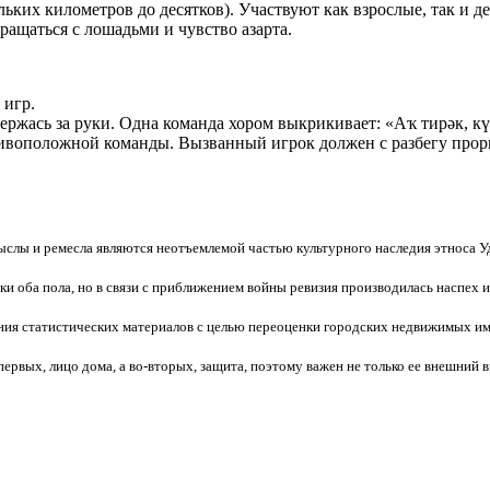
ьких километров до десятков). Участвуют как взрослые, так и де
ращаться с лошадьми и чувство азарта.
 игр.
ржась за руки. Одна команда хором выкрикивает: «Аҡ тирәк, күк
отивоположной команды. Вызванный игрок должен с разбегу прорв
слы и ремесла являются неотъемлемой частью культурного наследия этноса 
зки оба пола, но в связи с приближением войны ревизия производилась наспех
ия статистических материалов с целью переоценки городских недвижимых иму
-первых, лицо дома, а во-вторых, защита, поэтому важен не только ее внешний