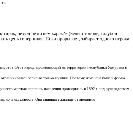
ти.
 тирәк, беҙҙән һеҙгә кем кәрәк?» (Белый тополь, голубой
ать цепь соперников. Если прорывает, забирает одного игрока
Удмуртов. Этот народ, проживающий на территории Республики Удмуртия в
 и ограничивалась записью только мужчин. Поэтому изменена была и форма
ществ местная перепись населения проводилась в 1892 г. под руководством
 вид, но и надежность. Она защищает жилище от внешнего