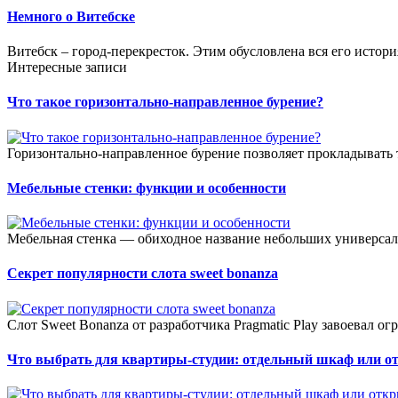
Немного о Витебске
Витебск – город-перекресток. Этим обусловлена вся его история
Интересные записи
Что такое горизонтально-направленное бурение?
Горизонтально-направленное бурение позволяет прокладывать 
Мебельные стенки: функции и особенности
Мебельная стенка — обиходное название небольших универсал
Секрет популярности слота sweet bonanza
Слот Sweet Bonanza от разработчика Pragmatic Play завоевал о
Что выбрать для квартиры-студии: отдельный шкаф или о