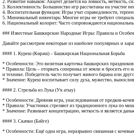
2. Развитие навыков: Акцент делается на ловкость, меткость, с
3. Коллективность: Большинство игр рассчитаны на участие не
4. Воспитательная функция: Игры учат справедливости, терпе
5. Минимальный инвентарь: Многие игры не требуют специальн
6. Национальный колорит: Часто сопровождаются национальны
### Известные Башкирские Народные Игры: Правила и Особе
Давайте рассмотрим некоторые из наиболее популярных и хар
#### 1. Куреш (Көрәш) – Башкирская Национальная Борьба
* Особенности: Это визитная карточка башкирских праздников,
* Правила: Цель – оторвать соперника от земли и бросить его 
и технике. Победитель часто получает живого барана или друг
* Значение: Куреш воспитывает силу духа, мужество, вынослив
#### 2. Стрельба из Лука (Уҡ атыу)
* Особенности: Древняя игра, унаследованная от предков-кочев
* Правила: Участники стреляют из традиционного лука по миш
* Значение: Развивает концентрацию, меткость и является дан
#### 3. Скачки (Бәйге)
* Особенности: Ещё одна игра, неразрывно связанная с кочевы