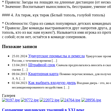
* Правила: Заезды на лошадях на длинные дистанции (от нескол
* Значение: Воспитывает выносливость, бесстрашие, умение об
#### 4. Аҡ тирәк, күк тирәк (Белый тополь, голубой тополь)
* Особенности: Одна из самых популярных детских командных
* Правила: Две команды выстраиваются друг напротив друга, де
тополь, кто из вас нам нужен?). Называется имя игрока из пр
с собой; если нет, остаётся в команде соперников.
Похожие записи
Удмуртские промыслы и ремесла
25.01.2024
Удмуртские промы
России, с течением времени […]
Штрафной срок
13.04.2015
Сначала предполагалось вносить в ска
сказки. […]
Квартирная карта
09.04.2015
Помимо перечисленных, для получен
А. А. […]
Как выбрать входную дверь
02.04.2023
Входная дверь - это, во
несанкционированного воздействия. […]
Галерея
Сохранение мордовских традиций в XXI веке