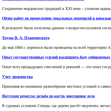
Сохранение мордовских традиций в XXI веке – сложная задача,
Обзор работ по проведению локальных переписей в начальн
В результате были получены данные о возрастно-половом составе
Труды В. А. Пландовского
До мая 1866 г. переписи были проведены на всей территории А
Опыт государственных усилий расширить базу собираемых 
Опыт всех предыдущих счислений и ревизий — это опыт госуд
Учет дворянства
Принимая во внимание разнообразие местных условий и самих 
Якутские ремесла: резьба по кости, ювелирное дело
В суровых условиях Севера, где дерево растёт медленно, металл