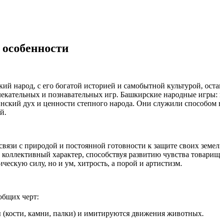
 особенности
ий народ, с его богатой историей и самобытной культурой, оста
кательных и познавательных игр. Башкирские народные игры: пр
нский дух и ценности степного народа. Они служили способом 
й.
связи с природой и постоянной готовности к защите своих земел
 коллективный характер, способствуя развитию чувства товарищ
ескую силу, но и ум, хитрость, а порой и артистизм.
общих черт:
ы (кости, камни, палки) и имитируются движения животных.