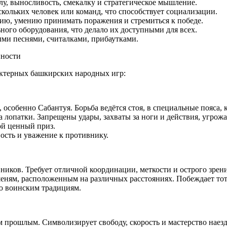
илу, выносливость, смекалку и стратегическое мышление.
скольких человек или команд, что способствует социализации.
нию, умению принимать поражения и стремиться к победе.
ого оборудования, что делало их доступными для всех.
ми песнями, считалками, прибаутками.
нности
актерных башкирских народных игр:
 особенно Сабантуя. Борьба ведётся стоя, в специальные пояса,
на лопатки. Запрещены удары, захваты за ноги и действия, угро
ой ценный приз.
ость и уважение к противнику.
ников. Требует отличной координации, меткости и острого зрени
еням, расположенным на различных расстояниях. Побеждает тот,
ью воинским традициям.
м прошлым. Символизирует свободу, скорость и мастерство наез