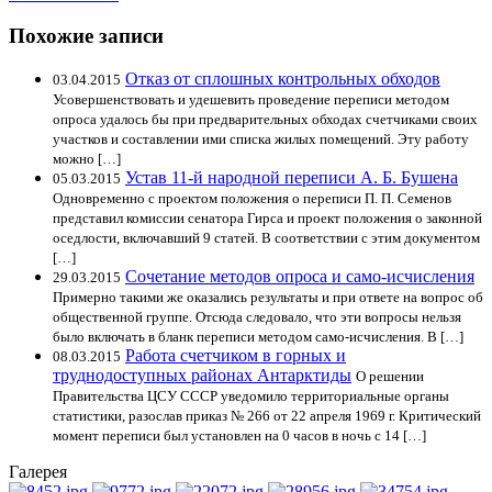
Похожие записи
Отказ от сплошных контрольных обходов
03.04.2015
Усовершенствовать и удешевить проведение переписи методом
опроса удалось бы при предварительных обходах счетчиками своих
участков и составлении ими списка жилых помещений. Эту работу
можно […]
Устав 11-й народной переписи А. Б. Бушена
05.03.2015
Одновременно с проектом положения о переписи П. П. Семенов
представил комиссии сенатора Гирса и проект положения о законной
оседлости, включавший 9 статей. В соответствии с этим документом
[…]
Сочетание методов опроса и само-исчисления
29.03.2015
Примерно такими же оказались результаты и при ответе на вопрос об
общественной группе. Отсюда следовало, что эти вопросы нельзя
было включать в бланк переписи методом само-исчисления. В […]
Работа счетчиком в горных и
08.03.2015
труднодоступных районах Антарктиды
О решении
Правительства ЦСУ СССР уведомило территориальные органы
статистики, разослав приказ № 266 от 22 апреля 1969 г. Критический
момент переписи был установлен на 0 часов в ночь с 14 […]
Галерея