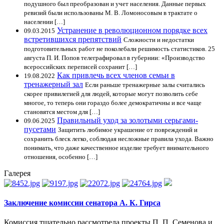
подушного был преобразован и учет населения. Данные первых
ревизий были использованы М. В. Ломоносовым в трактате о
населении […]
Устранение в революционном порядке всех
09.03.2015
встретившихся препятствий
Сложности и недостатки
подготовительных работ не поколебали решимость статистиков. 25
августа П. И. Попов телеграфировал в губернии: «Производство
всероссийских переписей сохранит […]
Как привлечь всех членов семьи в
19.08.2022
тренажерный зал
Если раньше тренажерные залы считались
скорее привилегией для людей, которые могут позволить себе
многое, то теперь они гораздо более демократичны и все чаще
становятся местом для […]
Правильный уход за золотыми серьгами-
09.06.2025
пусетами
Защитить любимое украшение от повреждений и
сохранить блеск легко, соблюдая несложные правила ухода. Важно
понимать, что даже качественное изделие требует внимательного
отношения, особенно […]
Галерея
Заключение комиссии сенатора А. К. Гирса
Комиссия тщательно рассмотрела проекты П. П. Семенова и