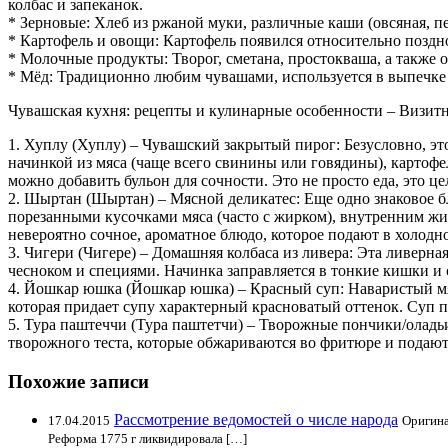
колбас и запеканок.
* Зерновые: Хлеб из ржаной муки, различные каши (овсяная, п
* Картофель и овощи: Картофель появился относительно поздно
* Молочные продукты: Творог, сметана, простокваша, а также
* Мёд: Традиционно любим чувашами, используется в выпечке 
Чувашская кухня: рецепты и кулинарные особенности – Визитн
1. Хуплу (Хуплу) – Чувашский закрытый пирог: Безусловно, эт
начинкой из мяса (чаще всего свинины или говядины), картофел
можно добавить бульон для сочности. Это не просто еда, это 
2. Шыртан (Шыртан) – Мясной деликатес: Еще одно знаковое б
порезанными кусочками мяса (часто с жирком), внутренним жир
невероятно сочное, ароматное блюдо, которое подают в холодн
3. Чигери (Чигере) – Домашняя колбаса из ливера: Эта ливерна
чесноком и специями. Начинка заправляется в тонкие кишки и 
4. Йошкар юшка (Йошкар юшка) – Красный суп: Наваристый мясн
которая придает супу характерный красноватый оттенок. Суп 
5. Тура паштеччи (Тура паштетчи) – Творожные пончики/оладь
творожного теста, которые обжариваются во фритюре и подают
Похожие записи
Рассмотрение ведомостей о числе народа
17.04.2015
Оригина
Реформа 1775 г ликвидировала […]