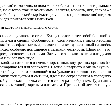
ерловая) и, конечно, основа многих блюд – пшеничная и ржаная 
, но быстро стал незаменимым. Капуста, морковь, лук, свекла 
 особый чувашский сыр (часто домашнего приготовления) широко
и для приготовления напитков.
ая карточка национального стола:
о король чувашского стола. Хуплу представляет собой большой 
я, лука и специй. Особенность – слои начинки, а также небольшо
целая философия: сытный, ароматный и всегда желанный на любом
людо, особенно популярное в сельской местности. Шыртан – это
ом, чесноком и специями. Затем его запекают в печи или духовк
ом или горячем виде.
я колбаса готовится из мелко порезанных внутренних органов (п
обжаривается или запекается. Сытно, наваристо и очень вкусно.
ой суп, часто готовящийся на бульоне из говядины или свинины
получается густым и сытным, идеально согревающим в холодную
и: Чувашская выпечка славится своим разнообразием. Тура пашт
ся со сметаной, вареньем или медом. Прекрасный десерт или уг
лы сказок было определено хранить в уездном архиве. Здесь важно отметить,