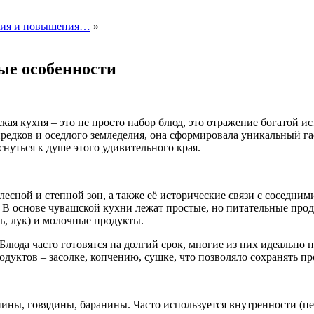
ания и повышения…
»
ые особенности
кая кухня – это не просто набор блюд, это отражение богатой и
предков и оседлого земледелия, она сформировала уникальный 
нуться к душе этого удивительного края.
сной и степной зон, а также её исторические связи с соседним
 основе чувашской кухни лежат простые, но питательные продук
ь, лук) и молочные продукты.
 Блюда часто готовятся на долгий срок, многие из них идеально
дуктов – засолке, копчению, сушке, что позволяло сохранять пр
нины, говядины, баранины. Часто используется внутренности (п