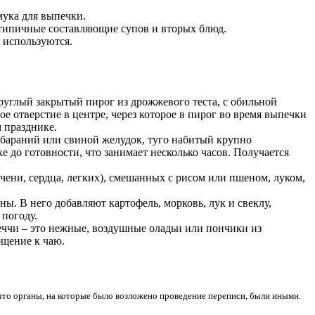
мука для выпечки.
– типичные составляющие супов и вторых блюд.
 используются.
круглый закрытый пирог из дрожжевого теста, с обильной
е отверстие в центре, через которое в пирог во время выпечки
 празднике.
 бараний или свиной желудок, туго набитый крупно
е до готовности, что занимает несколько часов. Получается
ечени, сердца, легких), смешанных с рисом или пшеном, луком,
. В него добавляют картофель, морковь, лук и свеклу,
 погоду.
еччи – это нежные, воздушные оладьи или пончики из
ощение к чаю.
 что органы, на которые было возложено проведение переписи, были иными.