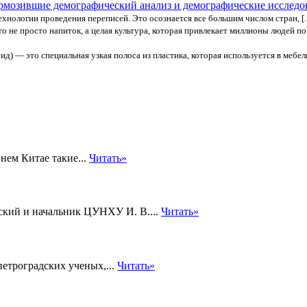
ормозившие демографический анализ и демографические исследо
ехнологии проведения переписей. Это осознается все большим числом стран, 
о не просто напиток, а целая культура, которая привлекает миллионы людей по
) — это специальная узкая полоса из пластика, которая используется в мебе
нем Китае такие...
Читать»
кий и начальник ЦУНХУ И. В....
Читать»
петроградских ученых,...
Читать»