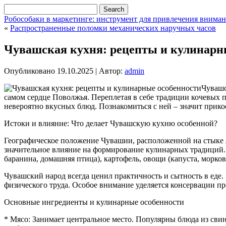
Робособаки в маркетинге: инструмент для привлечения вним
«
Распространенные поломки механических наручных часов
Чувашская кухня: рецепты и кулинарн
Опубликовано
19.10.2025
|
Автор:
admin
Чувашс
самом сердце Поволжья. Переплетая в себе традиции кочевых 
невероятно вкусных блюд. Познакомиться с ней – значит прикос
Истоки и влияние: Что делает Чувашскую кухню особенной?
Географическое положение Чувашии, расположенной на стыке ле
значительное влияние на формирование кулинарных традиций. В
баранина, домашняя птица), картофель, овощи (капуста, морков
Чувашский народ всегда ценил практичность и сытность в еде.
физического труда. Особое внимание уделяется консервации про
Основные ингредиенты и кулинарные особенности
* Мясо: Занимает центральное место. Популярны блюда из сви