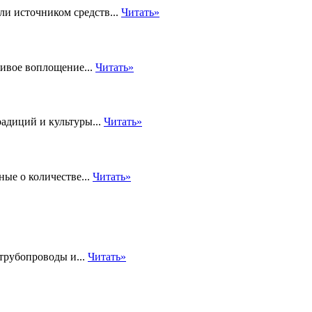
и источником средств...
Читать»
живое воплощение...
Читать»
адиций и культуры...
Читать»
ые о количестве...
Читать»
трубопроводы и...
Читать»