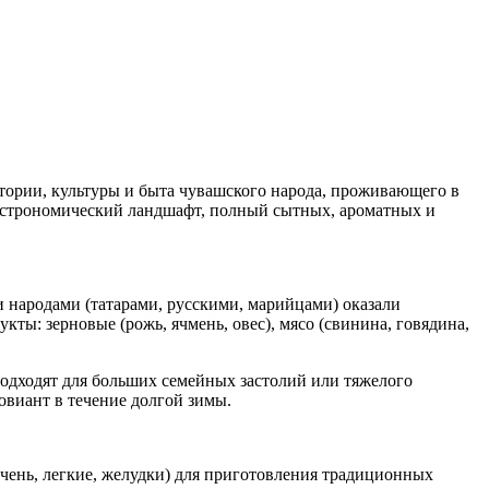
стории, культуры и быта чувашского народа, проживающего в
гастрономический ландшафт, полный сытных, ароматных и
и народами (татарами, русскими, марийцами) оказали
ты: зерновые (рожь, ячмень, овес), мясо (свинина, говядина,
 подходят для больших семейных застолий или тяжелого
овиант в течение долгой зимы.
ечень, легкие, желудки) для приготовления традиционных