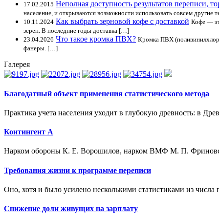
Неполная доступность результатов переписи, т
17.02.2015
население, и открываются возможности использовать совсем другие т
Как выбрать зерновой кофе с доставкой
10.11.2024
Кофе — эт
зерен. В последние годы доставка […]
Что такое кромка ПВХ?
23.04.2026
Кромка ПВХ (поливинилхлорид
фанеры. […]
Галерея
Благодатный объект применения статистического метода
Практика учета населения уходит в глубокую древность: в Древ
Контингент А
Нарком обороны К. Е. Ворошилов, нарком ВМФ М. П. Фриновс
Требования жизни к программе переписи
Оно, хотя и было усилено несколькими статистиками из числа 
Снижение доли живущих на зарплату