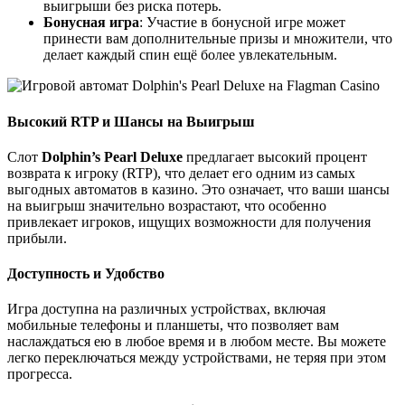
выигрыши без риска потерь.
Бонусная игра
: Участие в бонусной игре может
принести вам дополнительные призы и множители, что
делает каждый спин ещё более увлекательным.
Высокий RTP и Шансы на Выигрыш
Слот
Dolphin’s Pearl Deluxe
предлагает высокий процент
возврата к игроку (RTP), что делает его одним из самых
выгодных автоматов в казино. Это означает, что ваши шансы
на выигрыш значительно возрастают, что особенно
привлекает игроков, ищущих возможности для получения
прибыли.
Доступность и Удобство
Игра доступна на различных устройствах, включая
мобильные телефоны и планшеты, что позволяет вам
наслаждаться ею в любое время и в любом месте. Вы можете
легко переключаться между устройствами, не теряя при этом
прогресса.