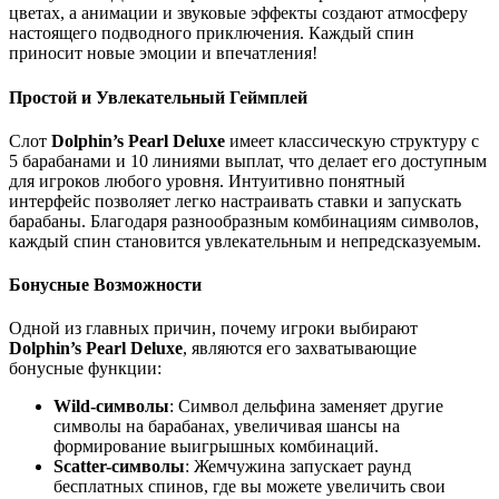
цветах, а анимации и звуковые эффекты создают атмосферу
настоящего подводного приключения. Каждый спин
приносит новые эмоции и впечатления!
Простой и Увлекательный Геймплей
Слот
Dolphin’s Pearl Deluxe
имеет классическую структуру с
5 барабанами и 10 линиями выплат, что делает его доступным
для игроков любого уровня. Интуитивно понятный
интерфейс позволяет легко настраивать ставки и запускать
барабаны. Благодаря разнообразным комбинациям символов,
каждый спин становится увлекательным и непредсказуемым.
Бонусные Возможности
Одной из главных причин, почему игроки выбирают
Dolphin’s Pearl Deluxe
, являются его захватывающие
бонусные функции:
Wild-символы
: Символ дельфина заменяет другие
символы на барабанах, увеличивая шансы на
формирование выигрышных комбинаций.
Scatter-символы
: Жемчужина запускает раунд
бесплатных спинов, где вы можете увеличить свои