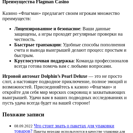
Преимущества Flagman Casino
Казино «Флагман» предлагает своим игрокам множество
преимуществ:
Лицензированное и безопасное
: Ваши данные
защищены, а игры проходят регулярные проверки на
честность.
Быстрые транзакции
: Удобные способы пополнения
счета и вывода выигрышей делают процесс простым и
быстрым.
Круглосуточная поддержка
: Команда профессионалов
всегда готова помочь вам с любыми вопросами.
Игровой автомат Dolphin’s Pearl Deluxe
— это не просто
слот, а настоящее подводное приключение, полное эмоций и
возможностей. Присоединяйтесь к казино «Флагман» и
откройте для себя мир морских сокровищ и захватывающих
выигрышей. Удачи вам в ваших подводных исследованиях и
пусть удача всегда будет на вашей стороне!
Похожие записи
Что стоит знать о пакетах для упаковки
08.09.2022
товаров?
Пакеты нередко используются в качестве упаковки для