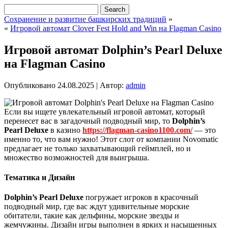
Сохранение и развитие башкирских традиций
»
«
Игровой автомат Clover Fest Hold and Win на Flagman Casino
Игровой автомат Dolphin’s Pearl Deluxe
на Flagman Casino
Опубликовано
24.08.2025
|
Автор:
admin
Если вы ищете увлекательный игровой автомат, который
перенесет вас в загадочный подводный мир, то
Dolphin’s
Pearl Deluxe
в казино
https://flagman-casino1100.com/
— это
именно то, что вам нужно! Этот слот от компании Novomatic
предлагает не только захватывающий геймплей, но и
множество возможностей для выигрыша.
Тематика и Дизайн
Dolphin’s Pearl Deluxe
погружает игроков в красочный
подводный мир, где вас ждут удивительные морские
обитатели, такие как дельфины, морские звезды и
жемчужины. Дизайн игры выполнен в ярких и насыщенных