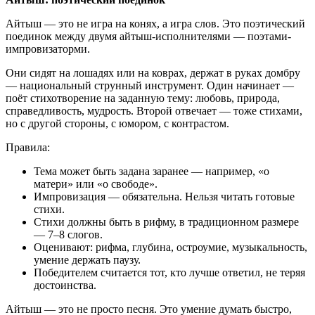
Айтыш — это не игра на конях, а игра слов. Это поэтический
поединок между двумя айтыш-исполнителями — поэтами-
импровизаторми.
Они сидят на лошадях или на коврах, держат в руках домбру
— национальный струнный инструмент. Один начинает —
поёт стихотворение на заданную тему: любовь, природа,
справедливость, мудрость. Второй отвечает — тоже стихами,
но с другой стороны, с юмором, с контрастом.
Правила:
Тема может быть задана заранее — например, «о
матери» или «о свободе».
Импровизация — обязательна. Нельзя читать готовые
стихи.
Стихи должны быть в рифму, в традиционном размере
— 7–8 слогов.
Оценивают: рифма, глубина, остроумие, музыкальность,
умение держать паузу.
Победителем считается тот, кто лучше ответил, не теряя
достоинства.
Айтыш — это не просто песня. Это умение думать быстро,