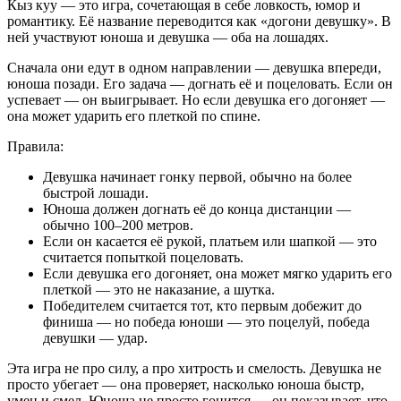
Кыз куу — это игра, сочетающая в себе ловкость, юмор и
романтику. Её название переводится как «догони девушку». В
ней участвуют юноша и девушка — оба на лошадях.
Сначала они едут в одном направлении — девушка впереди,
юноша позади. Его задача — догнать её и поцеловать. Если он
успевает — он выигрывает. Но если девушка его догоняет —
она может ударить его плеткой по спине.
Правила:
Девушка начинает гонку первой, обычно на более
быстрой лошади.
Юноша должен догнать её до конца дистанции —
обычно 100–200 метров.
Если он касается её рукой, платьем или шапкой — это
считается попыткой поцеловать.
Если девушка его догоняет, она может мягко ударить его
плеткой — это не наказание, а шутка.
Победителем считается тот, кто первым добежит до
финиша — но победа юноши — это поцелуй, победа
девушки — удар.
Эта игра не про силу, а про хитрость и смелость. Девушка не
просто убегает — она проверяет, насколько юноша быстр,
умен и смел. Юноша не просто гонится — он показывает, что