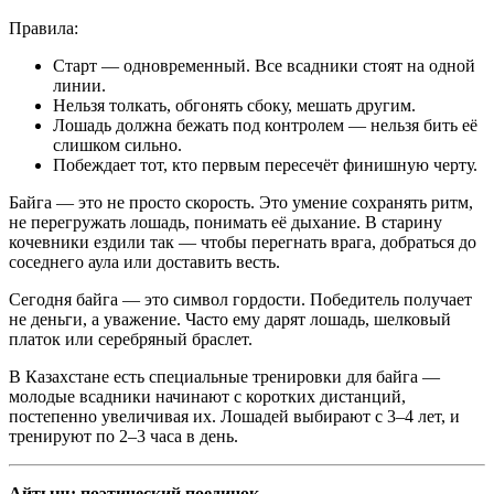
Правила:
Старт — одновременный. Все всадники стоят на одной
линии.
Нельзя толкать, обгонять сбоку, мешать другим.
Лошадь должна бежать под контролем — нельзя бить её
слишком сильно.
Побеждает тот, кто первым пересечёт финишную черту.
Байга — это не просто скорость. Это умение сохранять ритм,
не перегружать лошадь, понимать её дыхание. В старину
кочевники ездили так — чтобы перегнать врага, добраться до
соседнего аула или доставить весть.
Сегодня байга — это символ гордости. Победитель получает
не деньги, а уважение. Часто ему дарят лошадь, шелковый
платок или серебряный браслет.
В Казахстане есть специальные тренировки для байга —
молодые всадники начинают с коротких дистанций,
постепенно увеличивая их. Лошадей выбирают с 3–4 лет, и
тренируют по 2–3 часа в день.
Айтыш: поэтический поединок