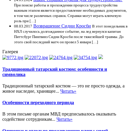
При поиске работы и прохождении процесса трудоустройства
важным этапом является предоставление необходимых документов,
в том числе различных справок. Справки могут играть ключевую
роль при […]
Возвращение Сидни Кросби
08.03.2017
В этот понедельник в
НХЛ случилось долгожданное событие, на лед вернулся капитан
Питтсбург Пингвинз Сидни Кросби после тяжелейшей травмы. До
этого свой последний матч он провел 5 января […]
Галерея
Традиционный татарский костюм: особенности и
символика
Традиционный татарский костюм — это не просто одежда, а
живое наследие, хранящее...
Читать»
Особенности переходного периода
В этом письме органам МВД предписывалось оказывать
содействие сотрудникам...
Читать»
Одиночки и отдельно проживающие члены семей