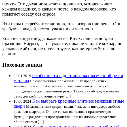
память. Это дыхание кочевого прошлого, которое живёт в
каждом всаднике, в каждом поэте, в каждом человеке, кто
помогает соседу без спроса.
Эти игры не требуют стадионов, телевизоров или денег. Они
требуют лошадей, песен, уважения и честности.
Если вы когда-нибудь окажетесь в Казахстане весной, на
празднике Наурыз, — не уходите, пока не увидите кокпар, не
услышите айтыш, не почувствуете, как ветер несёт песню с
равнины.
Похожие записи
Особенности и достоинства плазменной резки
08.01.2019
металла
На современных промышленных предприятиях,
занимающихся обработкой металлов, зачастую используют
оборудование для плазменной резки. Такой способ подразумевает
резку деталей при температуре […]
Как выбрать красивые элитные межкомнатные
16.06.2024
двери
Межкомнатные двери - важный элемент интерьера любого
дома или квартиры. Они не только выполняют практическую
функцию разделения пространства, но и во многом определяют
общий стиль и […]
Какие справки нужны для трудоустройства?
24.03.2024