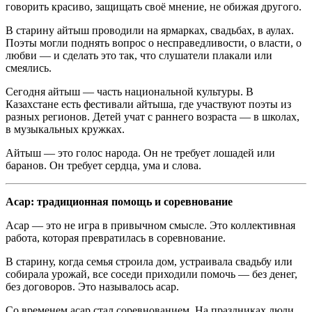
говорить красиво, защищать своё мнение, не обижая другого.
В старину айтыш проводили на ярмарках, свадьбах, в аулах.
Поэты могли поднять вопрос о несправедливости, о власти, о
любви — и сделать это так, что слушатели плакали или
смеялись.
Сегодня айтыш — часть национальной культуры. В
Казахстане есть фестивали айтыша, где участвуют поэты из
разных регионов. Детей учат с раннего возраста — в школах,
в музыкальных кружках.
Айтыш — это голос народа. Он не требует лошадей или
баранов. Он требует сердца, ума и слова.
Асар: традиционная помощь и соревнование
Асар — это не игра в привычном смысле. Это коллективная
работа, которая превратилась в соревнование.
В старину, когда семья строила дом, устраивала свадьбу или
собирала урожай, все соседи приходили помочь — без денег,
без договоров. Это называлось асар.
Со временем асар стал соревнованием. На праздниках люди