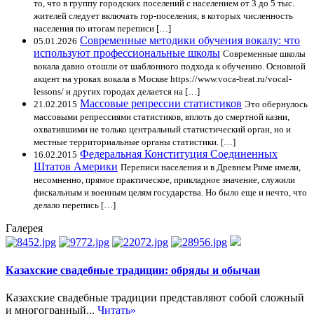
то, что в группу городских поселений с населением от 3 до 5 тыс.
жителей следует включать гор-поселения, в которых численность
населения по итогам переписи […]
Современные методики обучения вокалу: что
05.01.2026
используют профессиональные школы
Современные школы
вокала давно отошли от шаблонного подхода к обучению. Основной
акцент на уроках вокала в Москве https://www.voca-beat.ru/vocal-
lessons/ и других городах делается на […]
Массовые репрессии статистиков
21.02.2015
Это обернулось
массовыми репрессиями статистиков, вплоть до смертной казни,
охватившими не только центральный статистический орган, но и
местные территориальные органы статистики. […]
Федеральная Конституция Соединенных
16.02.2015
Штатов Америки
Переписи населения и в Древнем Риме имели,
несомненно, прямое практическое, прикладное значение, служили
фискальным и военным целям государства. Но было еще и нечто, что
делало перепись […]
Галерея
Казахские свадебные традиции: обряды и обычаи
Казахские свадебные традиции представляют собой сложный
и многогранный...
Читать»