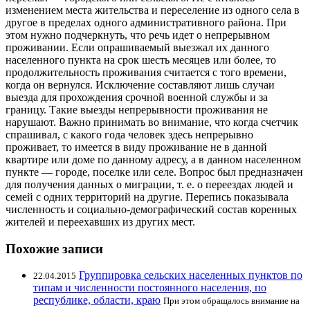
изменением места жительства и переселение из одного села в
другое в пределах одного административного района. При
этом нужно подчеркнуть, что речь идет о непрерывном
проживании. Если опрашиваемый выезжал их данного
населенного пункта на срок шесть месяцев или более, то
продолжительность проживания считается с того времени,
когда он вернулся. Исключение составляют лишь случаи
выезда для прохождения срочной военной службы и за
границу. Такие выезды непрерывности проживания не
нарушают. Важно принимать во внимание, что когда счетчик
спрашивал, с какого года человек здесь непрерывно
проживает, то имеется в виду проживание не в данной
квартире или доме по данному адресу, а в данном населенном
пункте — городе, поселке или селе. Вопрос был предназначен
для получения данных о миграции, т. е. о переездах людей и
семей с одних территорий на другие. Перепись показывала
численность и социально-демографический состав коренных
жителей и переехавших из других мест.
Похожие записи
Группировка сельских населенных пунктов по
22.04.2015
типам и численности постоянного населения, по
республике, области, краю
При этом обращалось внимание на