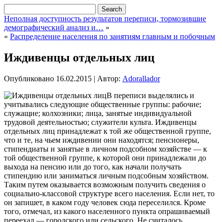
Неполная доступность результатов переписи, тормозившие
демографический анализ и…
»
«
Распределение населения по занятиям главным и побочным
Иждивенцы отдельных лиц
Опубликовано
16.02.2015
|
Автор:
Adorallador
В переписи выделялись и
учитывались следующие общественные группы: рабочие;
служащие; колхозники; лица, занятые индивидуальной
трудовой деятельностью; служители культа. Иждивенцы
отдельных лиц принадлежат к той же общественной группе,
что и те, на чьем иждивении они находятся; пенсионеры,
стипендиаты и занятые в личном подсобном хозяйстве — к
той общественной группе, к которой они принадлежали до
выхода на пенсию или до того, как начали получать
стипендию или заниматься личным подсобным хозяйством.
Таким путем оказывается возможным получить сведения о
социально-классовой структуре всего населения. Если нет, то
он запишет, в каком году человек сюда переселился. Кроме
того, отмечал, из какого населенного пункта опрашиваемый
переехал — городского или сельского. Не считалось