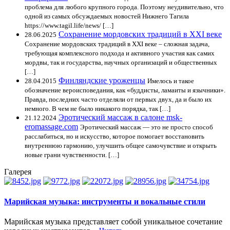
проблема для любого крупного города. Поэтому неудивительно, что
одной из самых обсуждаемых новостей Нижнего Тагила
https://www.tagil.life/news/ […]
Сохранение мордовских традиций в XXI веке
28.06.2025
Сохранение мордовских традиций в XXI веке – сложная задача,
требующая комплексного подхода и активного участия как самих
мордвы, так и государства, научных организаций и общественных
[…]
Финляндские уроженцы
28.04.2015
Имелось и такое
обозначение вероисповедания, как «буддисты, ламаиты и язычники».
Правда, последних часто отделяли от первых двух, да и было их
немного. В чем не было никакого порядка, так […]
Эротический массаж в салоне msk-
21.12.2024
eromassage.com
Эротический массаж — это не просто способ
расслабиться, но и искусство, которое помогает восстановить
внутреннюю гармонию, улучшить общее самочувствие и открыть
новые грани чувственности. […]
Галерея
Марийская музыка: инструменты и вокальные стили
Марийская музыка представляет собой уникальное сочетание