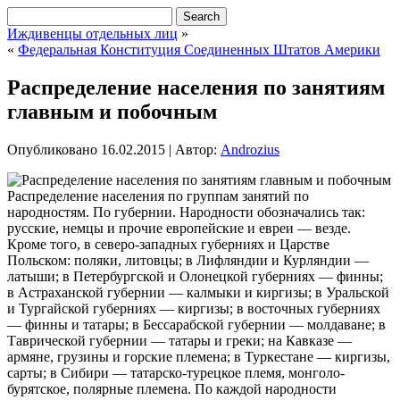
Иждивенцы отдельных лиц
»
«
Федеральная Конституция Соединенных Штатов Америки
Распределение населения по занятиям
главным и побочным
Опубликовано
16.02.2015
|
Автор:
Androzius
Распределение населения по группам занятий по
народностям. По губернии. Народности обозначались так:
русские, немцы и прочие европейские и евреи — везде.
Кроме того, в северо-западных губерниях и Царстве
Польском: поляки, литовцы; в Лифляндии и Курляндии —
латыши; в Петербургской и Олонецкой губерниях — финны;
в Астраханской губернии — калмыки
и киргизы; в Уральской
и Тургайской губерниях — киргизы; в восточных губерниях
— финны и татары; в Бессарабской губернии — молдаване; в
Таврической губернии — татары и греки; на Кавказе —
армяне, грузины и горские племена; в Туркестане — киргизы,
сарты; в Сибири — татарско-турецкое племя, монголо-
бурятское, полярные племена. По каждой народности