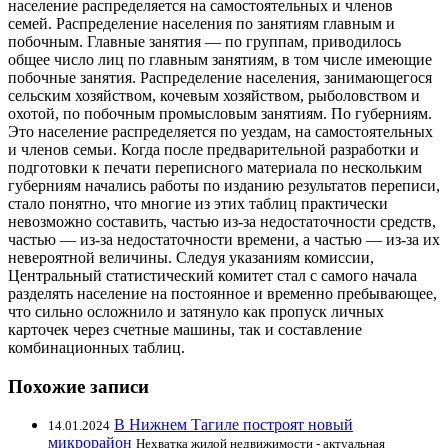
население распределяется на самостоятельных и членов
семей. Распределение населения по занятиям главным и
побочным. Главные занятия — по группам, приводилось
общее число лиц по главным занятиям, в том числе имеющие
побочные занятия. Распределение населения, занимающегося
сельским хозяйством, кочевым хозяйством, рыболовством и
охотой, по побочным промысловым занятиям. По губерниям.
Это население распределяется по уездам, на самостоятельных
и членов семьи. Когда после предварительной разработки и
подготовки к печати переписного материала по нескольким
губерниям начались работы по изданию результатов переписи,
стало понятно, что многие из этих таблиц практически
невозможно составить, частью из-за недостаточности средств,
частью — из-за недостаточности времени, а частью — из-за их
невероятной величины. Следуя указаниям комиссии,
Центральный статистический комитет стал с самого начала
разделять население на постоянное и временно пребывающее,
что сильно осложнило и затянуло как пропуск личных
карточек через счетные машины, так и составление
комбинационных таблиц.
Похожие записи
В Нижнем Тагиле построят новый
14.01.2024
микрорайон
Нехватка жилой недвижимости - актуальная