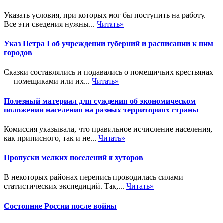
Указать условия, при которых мог бы поступить на работу.
Все эти сведения нужны...
Читать»
Указ Петра I об учреждении губерний и расписании к ним
городов
Сказки составлялись и подавались о помещичьих крестьянах
— помещиками или их...
Читать»
Полезный материал для суждения об экономическом
положении населения на разных территориях страны
Комиссия указывала, что правильное исчисление населения,
как приписного, так и не...
Читать»
Пропуски мелких поселений и хуторов
В некоторых районах перепись проводилась силами
статистических экспедиций. Так,...
Читать»
Состояние России после войны