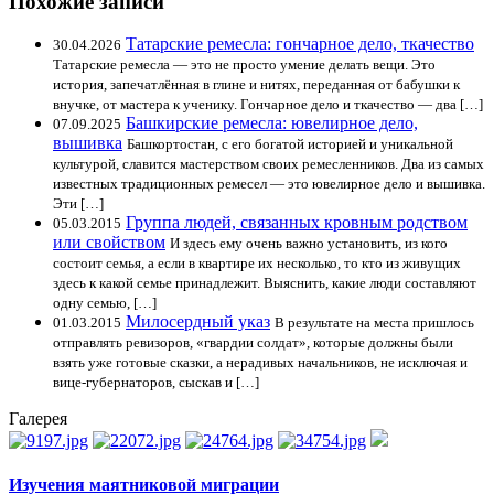
Похожие записи
Татарские ремесла: гончарное дело, ткачество
30.04.2026
Татарские ремесла — это не просто умение делать вещи. Это
история, запечатлённая в глине и нитях, переданная от бабушки к
внучке, от мастера к ученику. Гончарное дело и ткачество — два […]
Башкирские ремесла: ювелирное дело,
07.09.2025
вышивка
Башкортостан, с его богатой историей и уникальной
культурой, славится мастерством своих ремесленников. Два из самых
известных традиционных ремесел — это ювелирное дело и вышивка.
Эти […]
Группа людей, связанных кровным родством
05.03.2015
или свойством
И здесь ему очень важно установить, из кого
состоит семья, а если в квартире их несколько, то кто из живущих
здесь к какой семье принадлежит. Выяснить, какие люди составляют
одну семью, […]
Милосердный указ
01.03.2015
В результате на места пришлось
отправлять ревизоров, «гвардии солдат», которые должны были
взять уже готовые сказки, а нерадивых начальников, не исключая и
вице-губернаторов, сыскав и […]
Галерея
Изучения маятниковой миграции