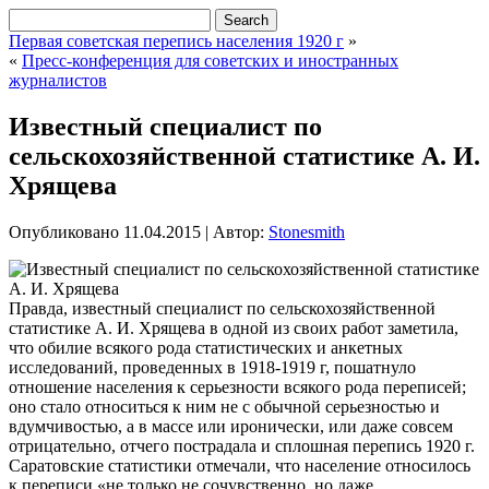
Первая советская перепись населения 1920 г
»
«
Пресс-конференция для советских и иностранных
журналистов
Известный специалист по
сельскохозяйственной статистике А. И.
Хрящева
Опубликовано
11.04.2015
|
Автор:
Stonesmith
Правда, известный специалист по сельскохозяйственной
статистике А. И. Хрящева в одной из своих работ заметила,
что обилие всякого рода статистических и анкетных
исследований, проведенных в 1918-1919 г, пошатнуло
отношение населения к серьезности всякого рода переписей;
оно стало относиться к ним не с обычной серьезностью и
вдумчивостью, а в массе или иронически, или даже
совсем
отрицательно, отчего пострадала и сплошная перепись 1920 г.
Саратовские статистики отмечали, что население относилось
к переписи «не только не сочувственно, но даже