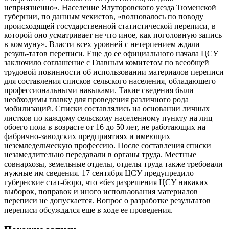
неприязненно». Население Ялуторовского уезда Тюменской
губернии, по данным чекистов, «волновалось по поводу
происходящей государственной статистической переписи, в
которой оно усматривает не что иное, как поголовную запись
в коммуну». Власти всех уровней с нетерпением ждали
резуль-татов переписи. Еще до ее официального начала ЦСУ
заключило соглашение с Главным комитетом по всеобщей
трудовой повинности об использовании материалов переписи
для составления списков сельского населения, обладающего
профессиональными навыками. Такие сведения были
необходимы главку для проведения различного рода
мобилизаций. Списки составлялись на основании личных
листков по каждому сельскому населенному пункту на лиц
обоего пола в возрасте от 16 до 50 лет, не работающих на
фабрично-заводских предприятиях и имеющих
неземледельческую профессию. После составления списки
незамедлительно передавали в органы труда. Местные
совнархозы, земельные отделы, отделы труда также требовали
нужные им сведения. 17 сентября ЦСУ предупредило
губернские стат-бюро, что «без разрешения ЦСУ никаких
выборок, поправок и иного использования материалов
переписи не допускается. Вопрос о разработке результатов
переписи обсуждался еще в ходе ее проведения.