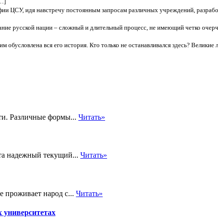
…]
афии ЦСУ, идя навстречу постоянным запросам различных учреждений, разрабо
ие русской нации – сложный и длительный процесс, не имеющий четко очерче
им обусловлена вся его история. Кто только не останавливался здесь? Великие
ти. Различные формы...
Читать»
ета надежный текущий...
Читать»
е проживает народ с...
Читать»
 университетах