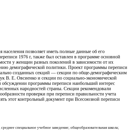
я населения позволяет иметь полные данные об его
реписи 1976 г, также был оставлен в программе основной
емости у женщин разных поколений
в зависимости от их
ованию демографической политики. Проект программы переписи
ециально созданных секций — секции по обще-демографическим
аук В. Е. Овсиенко и секции по социально-экономической
ри обсуждении программы переписи наибольший интерес
численных народностей страны. Секции рекомендовали
сообразности проверки при переписи правильности учета
ять этот контрольный документ при Всесоюзной переписи
, среднее специальное учебное заведение; общеобразовательная школа;