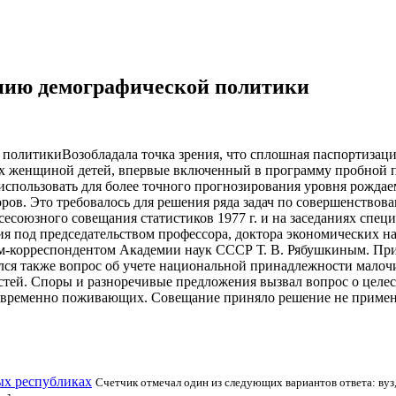
анию демографической политики
Возобладала точка зрения, что сплошная паспортизаци
х женщиной детей, впервые включенный в программу пробной пе
использовать для более точного прогнозирования уровня рожда
торов. Это требовалось для решения ряда задач по совершенств
сесоюзного совещания статистиков 1977 г. и на заседаниях сп
ия под председательством профессора, доктора экономических н
ном-корреспондентом Академии наук СССР Т. В. Рябушкиным. П
ался также вопрос об учете национальной принадлежности мало
стей. Споры и разноречивые предложения вызвал вопрос о целе
а временно поживающих. Совещание приняло решение не примен
ых республиках
Счетчик отмечал один из следующих вариантов ответа: вуз