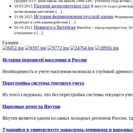
среднее ПТУ; иная школа. На начало 1986/1987 учебного года всеми [
Разгром антисоветских сил
16.03.2015
В августе отдел демогр
исчислениям, население […]
История формирования русской нации
21.06.2025
Формирован
включает в себя взаимодействие […]
Немного о Витебске
10.10.2021
Витебск – город-перекресток. Эт
отношение к […]
Галерея
История переписей населения в России
Необходимость в учете населения возникла в глубокой древнос
Перестройка системы текущего учета
Из этого следовало, что без перестройки системы текущего уч
Народные ремесла Якутии
Якутия является одним из самых холодных регионов России, гд
Учащийся в университете марксизма-ленинизма и народных