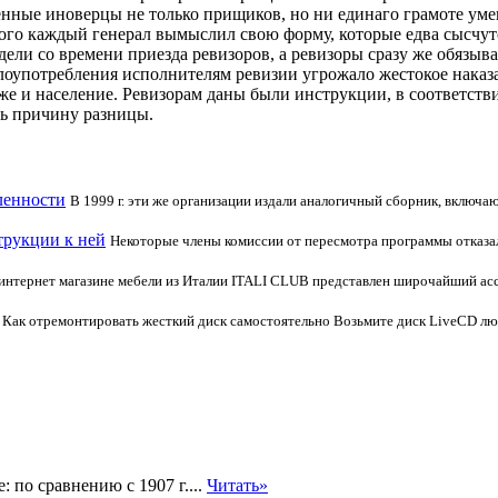
твенные иноверцы не только прищиков, но ни единаго грамоте ум
ого каждый генерал вымыслил свою форму, которые едва сысчутся
дели со времени приезда ревизоров, а ревизоры сразу же обязыва
 злоупотребления исполнителям ревизии угрожало жестокое наказ
же и население. Ревизорам даны были инструкции, в соответст
ь причину разницы.
ленности
В 1999 г. эти же организации издали аналогичный сборник, включ
трукции к ней
Некоторые члены комиссии от пересмотра программы отказал
интернет магазине мебели из Италии ITALI CLUB представлен широчайший асс
Как отремонтировать жесткий диск самостоятельно Возьмите диск LiveCD лю
по сравнению с 1907 г....
Читать»