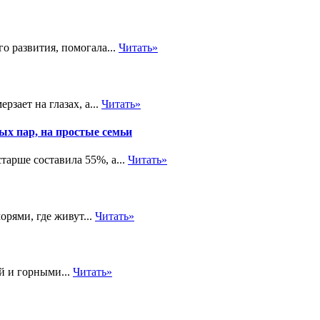
о развития, помогала...
Читать»
рзает на глазах, а...
Читать»
ых пар, на простые семьи
тарше составила 55%, а...
Читать»
рями, где живут...
Читать»
й и горными...
Читать»