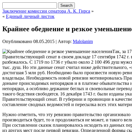
Заключение комиссии сенатора А. К. Гирса
»
«
Единый личный листок
Крайнее обеднение и резкое уменьшени
Опубликовано
08.05.2015
|
Автор:
Malolanim
Так, за 1
Правительствующий сенат в своем докладе 17 сентября 1742 г
разбежалось. С 1719 по 1736 г убыло около 2 100 496 душ мужс
тыс. душ. Но эти данные сенат считал ниже действительного,
достигшая 5 млн руб. Необходимо было произвести новую реви
владельцы. Необходимость новой ревизии мотивировалась Пра
доныне происходимых непорядков и в платеже обывательства и
непорядки, а особливо держание беглых и своевольные перевод
такого бедствия свободятся. 16 декабря 1743 г. были изданы у
Правительствующий сенат. В губернии и провинции в качестве
составление сводных ведомостей и пересылка всех этих материа
Нужно отметить, что эту ревизию правительство организовало г
производиться будет, то и продолжиться не может, и такого вел
При составлении сказок планировалось исходить из данных пер
из других мест после первой ревизии. Определенной формы ска