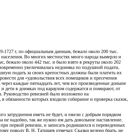
719-1727 г, по официальным данным, бежало около 200 тыс.
е населения. Во многих местностях много народа вымерло и
, бежало около 442 тыс. и было взято в рекруты около 202
Одновременно увеличивалась недоимка по подушной подати,
ушную подать за своих крепостных должны были платить их
овести для «удовольствия всех помещиков и пресечения
 через каждые пятнадцать лет, чем все произведенные доныне
и дети в доимках под караулом содержатся и помирают, от
ол. Руководство ревизией было возложено на
в обязанности которых входили собирание и проверка сказок,
ого затруднения иметь не будет, и ежели с добрым порядком
ва не надобно, так же нужно им дать довольное наставление.
 при первой ревизии, и записать родившихся и переведенных
ому поводу В. Н. Татищев отмечал: Сказки велено брать, не