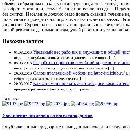
обьявя в образцовых, а как многие деревни, а иначе государс
разобрать могли или весьма были к принятию негодны. И для т
без смятки. Население должно было подать сказки в течение не
поселения и проверить налицо все, что записано в сказках. За
упущения. Сурово наказывалось за неправильные сведения так
новой ревизии с данными предыдущей ревизии и устанавливат
Похожие записи
Удельный вес рабочих и служащих в общей чис
01.03.2016
переписи, опубликованным в этих изданиях, численность […]
Разработка проектов семейной ведомости и инс
05.03.2016
инструкции к ней. Заведующий статистическим отделом […]
Салон итальянской мебели на http://italiclub.ru/
26.08.2016
В 
мебели предлагает высококачественные […]
Как отремонтировать жесткий диск компьютера
20.03.2017
продажей различных фильмов, игр, программ. […]
Галерея
Увеличение численности населения, домов
Опубликованные предварительные данные показали следующее: 