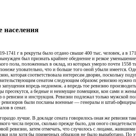
е населения
719-1741 г в рекруты было отдано свыше 400 тыс. человек, а в 1
. вынужден был признать крайнее обеднение и резкое уменьшени
кого пола,
положенных в оклад, из которых умерло почти 1558 тыс
 «понеже уповательно, что и больше того оной убыли имеется. 
зию, которая соответствовала интересам дворян, поскольку под
вительствующим сенатом следующим образом: ревизию нужно пр
 запущения впредь недоимок. а впредь тое ревизию производить
ы пресекутся, а бедные и неимущие помещики, кои сами и жены 
каз о ревизии и инструкция. Ревизии подлежал только мужской п
 ревизоров были посланы военные — генералы и штаб-офицеры, 
лов в сенат.
ораздо лучше. В докладе сената говорилось оная же ревизия так
икого числа персон, сколько прежде было, для оного свидетельст
вой ревизии, затем отмечать, что случилось с лицами, жившими
зки или хотя бы примерных образцов не было выработано. По эт