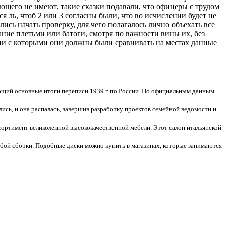
еющего не имеют, такие сказки подавали, что офицеры с трудом
 ль, чтоб 2 или 3 согласны были, что во исчислении будет не
лись начать проверку, для чего полагалось лично объехать все
ание плетьми или батоги, смотря по важности вины их, без
вии с которыми они должны были сравнивать на местах данные
ающий основные итоги переписи 1939 г. по России. По официальным данным
ись, и она распалась, завершив разработку проектов семейной ведомости и
ортимент великолепной высококачественной мебели. Этот салон итальянской
бой сборки. Подобные диски можно купить в магазинах, которые занимаются