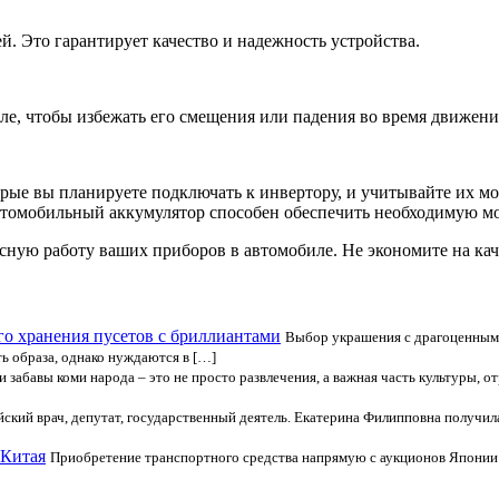
. Это гарантирует качество и надежность устройства.
ле, чтобы избежать его смещения или падения во время движени
рые вы планируете подключать к инвертору, и учитывайте их мо
автомобильный аккумулятор способен обеспечить необходимую м
ую работу ваших приборов в автомобиле. Не экономите на каче
го хранения пусетов с бриллиантами
Выбор украшения с драгоценными
ть образа, однако нуждаются в […]
 забавы коми народа – это не просто развлечения, а важная часть культуры,
йский врач, депутат, государственный деятель. Екатерина Филипповна получи
 Китая
Приобретение транспортного средства напрямую с аукционов Японии и