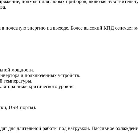
апряжение, подходят для любых приборов, включая чувствительн
ва.
тся в полезную энергию на выходе. Более высокий КПД означает
льной мощности.
инвертора и подключенных устройств.
й температуры.
улятора ниже критического уровня.
тки, USB-порты).
ят для длительной работы под нагрузкой. Пассивное охлаждение