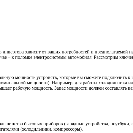
 инвертора зависит от ваших потребностей и предполагаемой 
учае – к поломке электросистемы автомобиля. Рассмотрим ключе
альную мощность устройств, которые вы сможете подключить к и
е номинальной мощности). Например, для работы холодильника и
вышает рабочую мощность. Запас мощности должен составлять к
льшинства бытовых приборов (зарядные устройства, ноутбуки, 
игателями (холодильники, компрессоры).