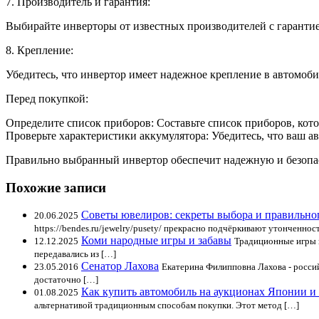
7. Производитель и гарантия:
Выбирайте инверторы от известных производителей с гарантией
8. Крепление:
Убедитесь, что инвертор имеет надежное крепление в автомоби
Перед покупкой:
Определите список приборов: Составьте список приборов, кото
Проверьте характеристики аккумулятора: Убедитесь, что ваш 
Правильно выбранный инвертор обеспечит надежную и безопасн
Похожие записи
Советы ювелиров: секреты выбора и правильно
20.06.2025
https://bendes.ru/jewelry/pusety/ прекрасно подчёркивают утонченнос
Коми народные игры и забавы
12.12.2025
Традиционные игры и
передавались из […]
Сенатор Лахова
23.05.2016
Екатерина Филипповна Лахова - росси
достаточно […]
Как купить автомобиль на аукционах Японии и
01.08.2025
альтернативой традиционным способам покупки. Этот метод […]