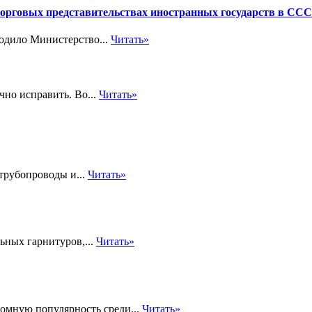
торговых представительствах иностранных государств в СС
одило Министерство...
Читать»
чно исправить. Во...
Читать»
трубопроводы и...
Читать»
ьных гарнитуров,...
Читать»
громную популярность среди...
Читать»